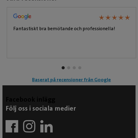
★
★
★
★
★
★
★
★
★
★
Fantastiskt bra bemötande och professionella!
Baserat på recensioner från Google
Facebook inlägg
Följ oss i sociala medier