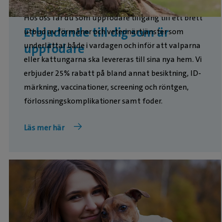
Hos oss får du som uppfödare tillgång till ett brett
Erbjudande till dig som är
utbud av förmåner och veterinärtjänster som
underlättar både i vardagen och inför att valparna
uppfödare
eller kattungarna ska levereras till sina nya hem. Vi
erbjuder 25% rabatt på bland annat besiktning, ID-
märkning, vaccinationer, screening och röntgen,
förlossningskomplikationer samt foder.
Läs mer här