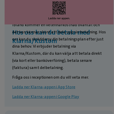
Ibland kommer en veterinärkostnad oväntat och
Hos oss kan du betala med
det kan kännas skönt att dela upp sin betalning. Hos
oss kan du skräddarsy din betalningsplan efter just
Klarna/Kustom
dina behov. Vi erbjuder betalning via
Klarna/Kustom, där du kan välja att betala direkt
(via kort eller banköverföring), betala senare
(faktura) samt delbetalning.
Fråga oss i receptionen om du vill veta mer.
Ladda ner Klarna-appen i App Store
Ladda ner Klarna-appen i Google Play