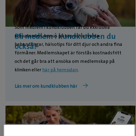
Som medlem i kundklubben får du exklusiva
Bli medlem i kundklubben du
erbjudanden, bonus på köp och utvalda
behandlingar, hälsotips för ditt djur och andra fina
också!
förmåner. Medlemskapet är förstås kostnadsfritt
och det går bra att ansöka om medlemskap på
kliniken eller
här på hemsidan
.
Läs mer om kundklubben här