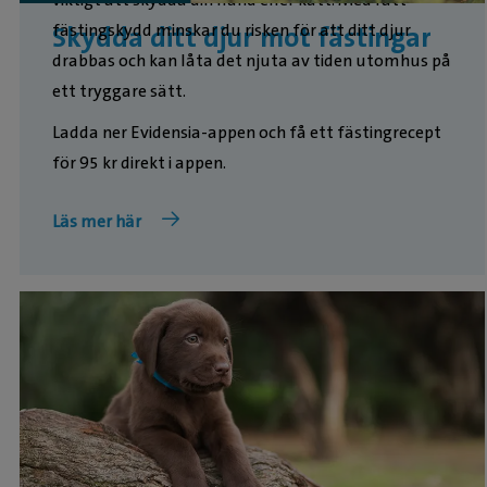
fästingskydd minskar du risken för att ditt djur
Skydda ditt djur mot fästingar
drabbas och kan låta det njuta av tiden utomhus på
ett tryggare sätt.
Ladda ner Evidensia-appen och få ett fästingrecept
för 95 kr direkt i appen.
Läs mer här