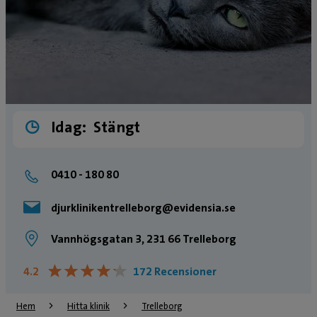
Idag:
Stängt
0410 - 180 80
djurklinikentrelleborg@evidensia.se
Vannhögsgatan 3, 231 66 Trelleborg
★
★
★
★
★
★
★
★
★
★
4.2
172 Recensioner
Hem
Hitta klinik
Trelleborg