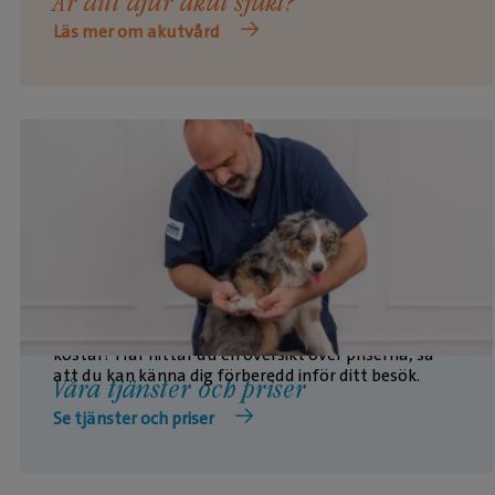
Är ditt djur akut sjukt?
Läs mer om akutvård
Vill du veta vad våra vanligaste behandlingar
kostar? Här hittar du en översikt över priserna, så
att du kan känna dig förberedd inför ditt besök.
Våra tjänster och priser
Se tjänster och priser