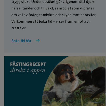
trygg start. Under besöket går vi igenom ditt djurs
hälsa, tänder och tillväxt, samtidigt som vi pratar
om val av foder, tandvård och skydd mot parasiter.
Välkommen att boka tid – vi ser fram emot att
träffa er.
Boka tid här
Fästingbett kan sprida sjukdomar, och därför är det
viktigt att skydda din hund eller katt. Med rätt