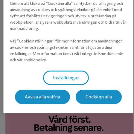
Genom att klicka på ”Godkänn alla” samtycker du till lagring och
användning av cookies och spårningstekniker på din enhet med
syfte att förbättra navigeringen och utveckla prestandan på
webbplatsen, analysera webbplatsanvändningen och bidra till vår
marknadsföring.
Med Evidensia-appen bokar du smidigt både
veterinärbesök på klinik och ett videosamtal med en
Välj ”Cookieinställningar” för mer information om användningen
Evidensia-appen - Boka
av våra veterinärer i mobilen eller surfplattan. Du
av cookies och spårningstekniker samt för att justera dina
väljer det som passar dig och ditt djur bäst. Då de
klinikbesök och videosamtal
inställningar. Mer information finns i vårt integritetsmeddelande
två bokningsalternativen enas i appen finns
och vår cookiepolicy
Evidensia alltid där för er, oavsett tidpunkt eller var
ni än är.
Inställningar
Ladda ner Evidensia-appen här
Avvisa alla valfria
Godkänn alla