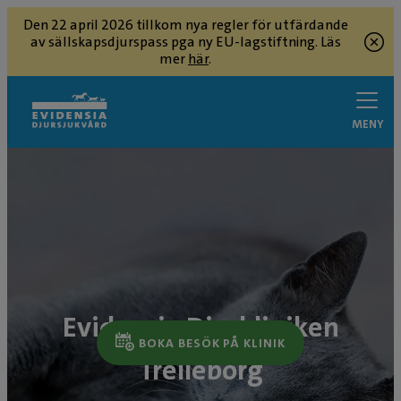
Den 22 april 2026 tillkom nya regler för utfärdande
av sällskapsdjurspass pga ny EU-lagstiftning. Läs
mer
här
.
MENY
Evidensia Djurkliniken
BOKA BESÖK PÅ KLINIK
Trelleborg