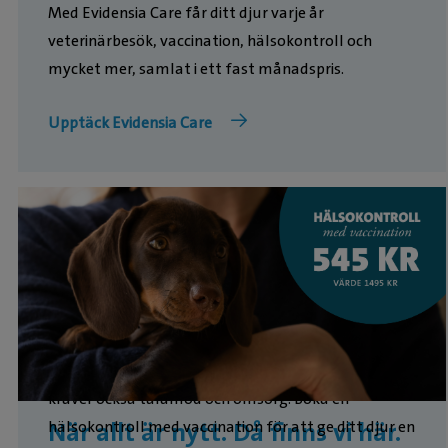
Med Evidensia Care får ditt djur varje år
veterinärbesök, vaccination, hälsokontroll och
mycket mer, samlat i ett fast månadspris.
Upptäck Evidensia Care
Att ha en valp eller kattunge är fantastiskt – men
kräver också tålamod och omsorg. Boka en
hälsokontroll med vaccination för att ge ditt djur en
När allt är nytt. Då finns vi här.