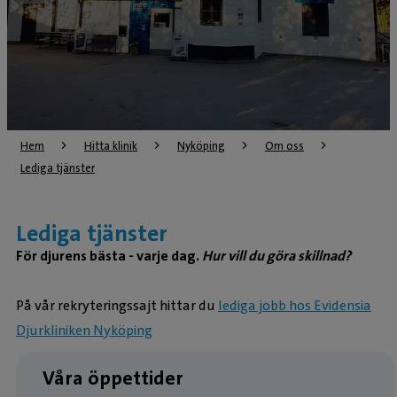
Hem
Hitta klinik
Nyköping
Om oss
Lediga tjänster
Lediga tjänster
För djurens bästa - varje dag.
Hur vill du göra skillnad?
På vår rekryteringssajt hittar du
lediga jobb hos Evidensia
Djurkliniken Nyköping
Våra öppettider