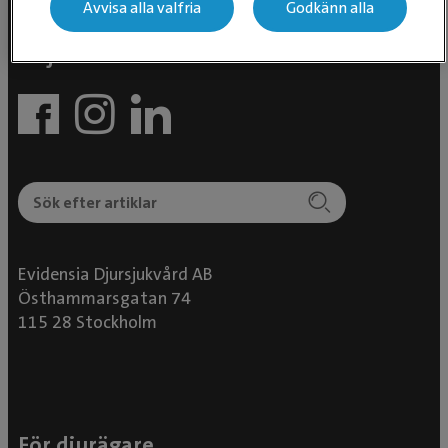
Avvisa alla valfria
Godkänn alla
Följ oss i sociala medier
Evidensia Djursjukvård AB
Östhammarsgatan 74
115 28 Stockholm
För djurägare