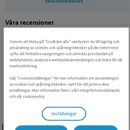
Våra medarbetare
Våra recensioner
★
★
★
★
★
★
★
★
★
★
Genom att klicka på ”Godkänn alla” samtycker du till lagring och
användning av cookies och spårningstekniker på din enhet med
SiminSol blev proffsigt bedömd och mår redan bättre.
syfte att förbättra navigeringen och utveckla prestandan på
Trots litet och gammalt är atmosfären lugn och
webbplatsen, analysera webbplatsanvändningen och bidra till vår
marknadsföring.
varm och veterinär och sköterskor mycket trevliga.
Välj ”Cookieinställningar” för mer information om användningen
av cookies och spårningstekniker samt för att justera dina
inställningar. Mer information finns i vårt integritetsmeddelande
och vår cookiepolicy
Baserat på recensioner från Google
Inställningar
Facebook inlägg