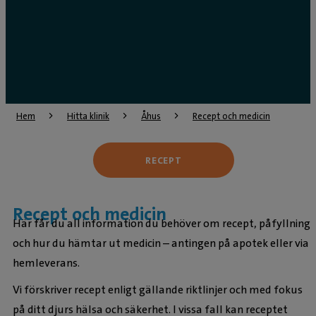
Hem
Hitta klinik
Åhus
Recept och medicin
RECEPT
Recept och medicin
Här får du all information du behöver om recept, påfyllning
och hur du hämtar ut medicin – antingen på apotek eller via
hemleverans.
Vi förskriver recept enligt gällande riktlinjer och med fokus
på ditt djurs hälsa och säkerhet. I vissa fall kan receptet