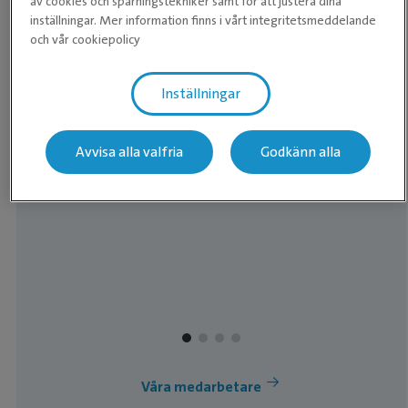
av cookies och spårningstekniker samt för att justera dina
inställningar. Mer information finns i vårt integritetsmeddelande
och vår cookiepolicy
Inställningar
Pia Hogland
Klinikchef
Avvisa alla valfria
Godkänn alla
.
Våra medarbetare