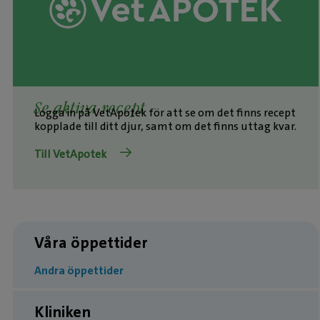
Se aktiva recept
Logga in på VetApotek för att se om det finns recept
kopplade till ditt djur, samt om det finns uttag kvar.
Till VetApotek
Våra öppettider
Andra öppettider
Kliniken