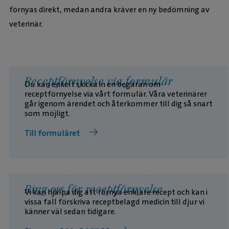
förnyas direkt, medan andra kräver en ny bedömning av
veterinär.
Receptförnyelse via formulär
Du kan enkelt skicka in en begäran om
receptförnyelse via vårt formulär. Våra veterinärer
går igenom ärendet och återkommer till dig så snart
som möjligt.
Till formuläret
Ring oss för receptförnyelse
Vi kan hjälpa dig att förnya enklare recept och kan i
vissa fall förskriva receptbelagd medicin till djur vi
känner väl sedan tidigare.