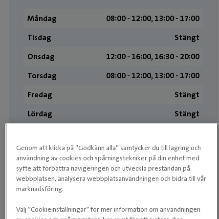
Måndag
08:00 ­- 12:00, 13:00 ­- 17:00
Tisdag
Stängt
Onsdag
12:00 ­- 16:00, 16:30 ­- 20:00
Torsdag
08:00 ­- 12:00, 13:00 ­- 17:00
Fredag
Stängt
Lördag
Stängt
Söndag
Stängt
Genom att klicka på ”Godkänn alla” samtycker du till lagring och
användning av cookies och spårningstekniker på din enhet med
Medarbetare
syfte att förbättra navigeringen och utveckla prestandan på
webbplatsen, analysera webbplatsanvändningen och bidra till vår
marknadsföring.
Välj ”Cookieinställningar” för mer information om användningen