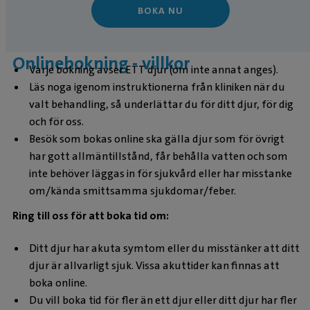
BOKA NU
Onlinebokning - villkor
Varje bokning avser ETT djur (om inte annat anges).
Läs noga igenom instruktionerna från kliniken när du
valt behandling, så underlättar du för ditt djur, för dig
och för oss.
Besök som bokas online ska gälla djur som för övrigt
har gott allmäntillstånd, får behålla vatten och som
inte behöver läggas in för sjukvård eller har misstanke
om/kända smittsamma sjukdomar/feber.
Ring till oss för att boka tid om:
Ditt djur har akuta symtom eller du misstänker att ditt
djur är allvarligt sjuk. Vissa akuttider kan finnas att
boka online.
Du vill boka tid för fler än ett djur eller ditt djur har fler