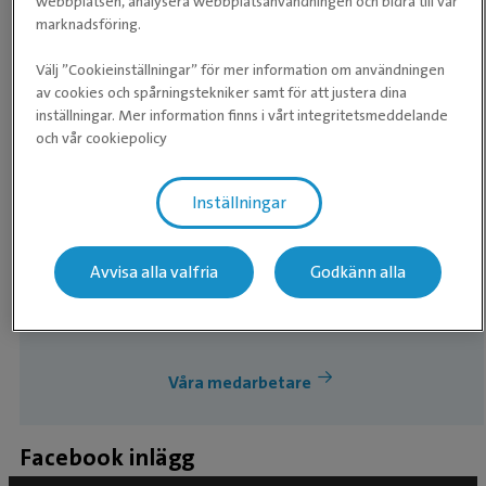
webbplatsen, analysera webbplatsanvändningen och bidra till vår
marknadsföring.
Pia Hogland
Välj ”Cookieinställningar” för mer information om användningen
Klinikchef
av cookies och spårningstekniker samt för att justera dina
inställningar. Mer information finns i vårt integritetsmeddelande
och vår cookiepolicy
Inställningar
.
Avvisa alla valfria
Godkänn alla
Våra medarbetare
Facebook inlägg