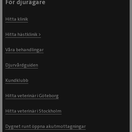
För djurägare
Hitta klinik
Hitta hästklinik >
Våra behandlingar
Djurvårdguiden
Kundklubb
Hitta veterinär i Göteborg
Hitta veterinär i Stockholm
Dygnet runt öppna akutmottagningar