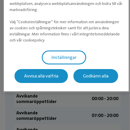
Våra öppettider
webbplatsen, analysera webbplatsanvändningen och bidra till vår
marknadsföring.
Övriga öppettider
Välj ”Cookieinställningar” för mer information om användningen
av cookies och spårningstekniker samt för att justera dina
Kliniken
inställningar. Mer information finns i vårt integritetsmeddelande
och vår cookiepolicy
Avvikande
07:00 - 00:00
sommaröppettider
Inställningar
Tisdag
Öppet dygnet runt
Onsdag
Öppet dygnet runt
Avvisa alla valfria
Godkänn alla
Torsdag
Öppet dygnet runt
Avvikande
00:00 - 20:00
sommaröppettider
Avvikande
07:00 - 20:00
sommaröppettider
Avvikande