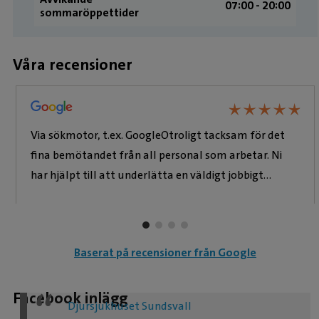
07:00 - 20:00
sommaröppettider
Våra recensioner
★
★
★
★
★
★
★
★
★
★
Via sökmotor, t.ex. GoogleOtroligt tacksam för det
fina bemötandet från all personal som arbetar. Ni
har hjälpt till att underlätta en väldigt jobbigt
process efter att vår katt skadade sig. Vi är otroligt
tacksamma för er hjälp att göra allt för att rädda
honom. Skulle han inte klara sig beror det inte på
Baserat på recensioner från Google
dålig vård snarare en tacksamhet över att vi fick mer
tid med honom utan att orsaka honom ett onödigt
lidande. Jag rekommenderar verkligen detta
Facebook inlägg
Djursjukhuset Sundsvall
djursjukhus tack vare all fantastisk personal.