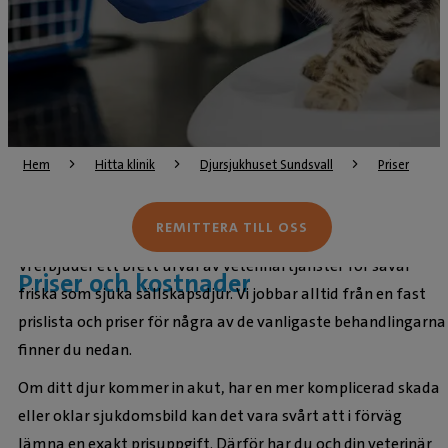
Hem
Hitta klinik
Djursjukhuset Sundsvall
Priser
REMITTERA TILL OSS
Vi erbjuder ett brett urval av veterinärtjänster för såväl
Priser och kostnader
friska som sjuka sällskapsdjur. Vi jobbar alltid från en fast
prislista och priser för några av de vanligaste behandlingarna
finner du nedan.
Om ditt djur kommer in akut, har en mer komplicerad skada
eller oklar sjukdomsbild kan det vara svårt att i förväg
lämna en exakt prisuppgift. Därför har du och din veterinär