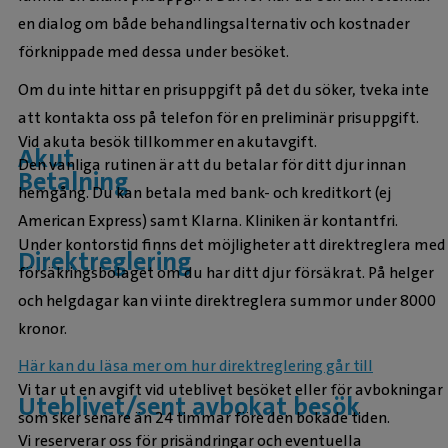
en dialog om både behandlingsalternativ och kostnader
förknippade med dessa under besöket.
Om du inte hittar en prisuppgift på det du söker, tveka inte
att kontakta oss på telefon för en preliminär prisuppgift.
Vid akuta besök tillkommer en akutavgift.
Akut
Den vanliga rutinen är att du betalar för ditt djur innan
Betalning
hemgång. Du kan betala med bank- och kreditkort (ej
American Express) samt Klarna. Kliniken är kontantfri.
Under kontorstid finns det möjligheter att direktreglera med
Direktreglering
försäkringsbolaget om du har ditt djur försäkrat. På helger
och helgdagar kan vi inte direktreglera summor under 8000
kronor.
Här kan du läsa mer om hur direktreglering går till
Vi tar ut en avgift vid uteblivet besöket eller för avbokningar
Uteblivet/sent avbokat besök
som sker senare än 24 timmar före den bokade tiden.
Vi reserverar oss för prisändringar och eventuella