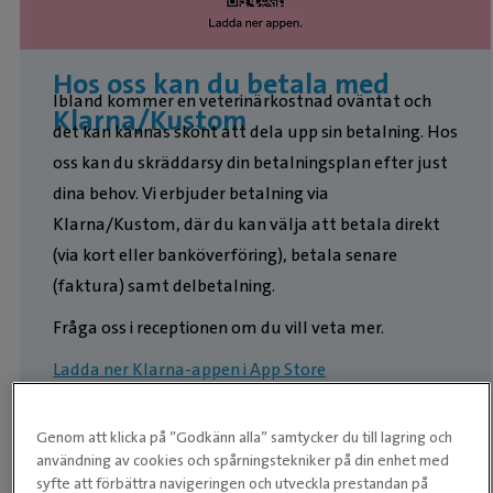
Hos oss kan du betala med
Ibland kommer en veterinärkostnad oväntat och
Klarna/Kustom
det kan kännas skönt att dela upp sin betalning. Hos
oss kan du skräddarsy din betalningsplan efter just
dina behov. Vi erbjuder betalning via
Klarna/Kustom, där du kan välja att betala direkt
(via kort eller banköverföring), betala senare
(faktura) samt delbetalning.
Fråga oss i receptionen om du vill veta mer.
Ladda ner Klarna-appen i App Store
Ladda ner Klarna-appen i Google Play
Genom att klicka på ”Godkänn alla” samtycker du till lagring och
användning av cookies och spårningstekniker på din enhet med
syfte att förbättra navigeringen och utveckla prestandan på