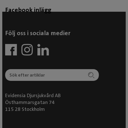
tid med honom utan att orsaka honom ett onödigt
lidande. Jag rekommenderar verkligen detta
Facebook inlägg
djursjukhus tack vare all fantastisk personal.
Följ oss i sociala medier
Evidensia Djursjukvård AB
Östhammarsgatan 74
115 28 Stockholm