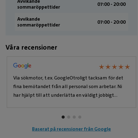
Avvikande
07:00 - 20:00
sommaröppettider
Avvikande
07:00 - 20:00
sommaröppettider
Våra recensioner
★
★
★
★
★
★
★
★
★
★
Via sökmotor, t.ex. GoogleOtroligt tacksam för det
fina bemötandet från all personal som arbetar. Ni
har hjälpt till att underlätta en väldigt jobbigt
process efter att vår katt skadade sig. Vi är otroligt
tacksamma för er hjälp att göra allt för att rädda
honom. Skulle han inte klara sig beror det inte på
Baserat på recensioner från Google
dålig vård snarare en tacksamhet över att vi fick mer