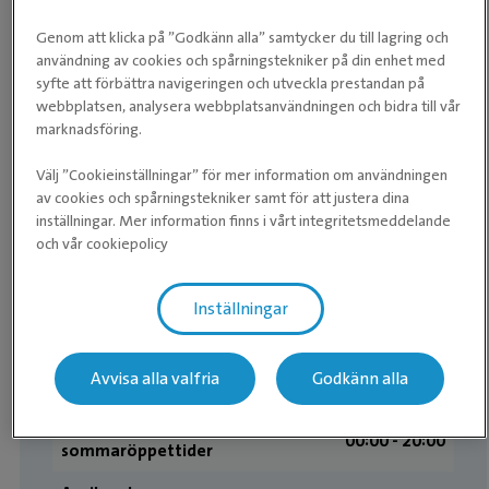
Genom att klicka på ”Godkänn alla” samtycker du till lagring och
användning av cookies och spårningstekniker på din enhet med
Våra öppettider
syfte att förbättra navigeringen och utveckla prestandan på
webbplatsen, analysera webbplatsanvändningen och bidra till vår
Övriga öppettider
marknadsföring.
Välj ”Cookieinställningar” för mer information om användningen
Kliniken
av cookies och spårningstekniker samt för att justera dina
inställningar. Mer information finns i vårt integritetsmeddelande
Avvikande
och vår cookiepolicy
07:00 - 00:00
sommaröppettider
Tisdag
Öppet dygnet runt
Inställningar
Onsdag
Öppet dygnet runt
Avvisa alla valfria
Godkänn alla
Torsdag
Öppet dygnet runt
Avvikande
00:00 - 20:00
sommaröppettider