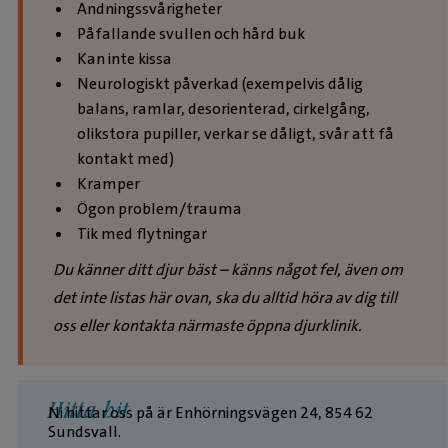
Andningssvårigheter
Påfallande svullen och hård buk
Kan inte kissa
Neurologiskt påverkad (exempelvis dålig
balans, ramlar, desorienterad, cirkelgång,
olikstora pupiller, verkar se dåligt, svår att få
kontakt med)
Kramper
Ögon problem/trauma
Tik med flytningar
Du känner ditt djur bäst – känns något fel, även om
det inte listas här ovan, ska du alltid höra av dig till
oss eller kontakta närmaste öppna djurklinik.
Hitta hit
Ni hittar oss på är Enhörningsvägen 24, 854 62
Sundsvall.