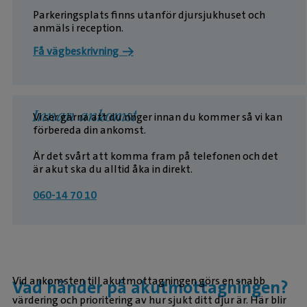
Parkeringsplats finns utanför djursjukhuset och
anmäls i reception.
Få vägbeskrivning →
Innan ankomst
Vi ser gärna att du ringer innan du kommer så vi kan
förbereda din ankomst.
Är det svårt att komma fram på telefonen och det
är akut ska du alltid åka in direkt.
060-14 70 10
Vid ankomsten till akutmottagningen görs en snabb
Vad händer på akutmottagningen?
värdering och prioritering av hur sjukt ditt djur är. Här blir