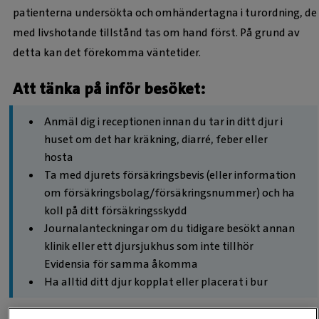
patienterna undersökta och omhändertagna i turordning, de
med livshotande tillstånd tas om hand först. På grund av
detta kan det förekomma väntetider.
Att tänka på inför besöket:
Anmäl dig i receptionen innan du tar in ditt djur i
huset om det har kräkning, diarré, feber eller
hosta
Ta med djurets försäkringsbevis (eller information
om försäkringsbolag/försäkringsnummer) och ha
koll på ditt försäkringsskydd
Journalanteckningar om du tidigare besökt annan
klinik eller ett djursjukhus som inte tillhör
Evidensia för samma åkomma
Ha alltid ditt djur kopplat eller placerat i bur