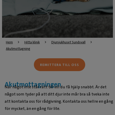
Hem
Hitta klinik
Djursjukhuset Sundsvall
Akutmottagning
REMITTERA TILL OSS
Akutmottagningen
När något inte står rätt till vill du få hjälp snabbt. Är det
något som tyder på att ditt djur inte mår bra så tveka inte
att kontakta oss för rådgivning. Kontakta oss hellre en gång
för mycket, än en gång för lite.