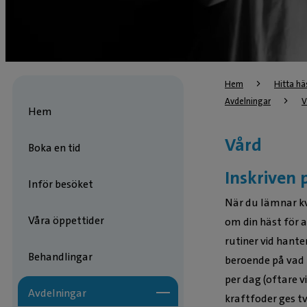
Hem
Hitta häs
Avdelningar
V
Hem
Vård
Boka en tid
Inskriven 
Inför besöket
När du lämnar kva
Våra öppettider
om din häst för a
rutiner vid hante
Behandlingar
beroende på vad 
per dag (oftare v
Avdelningar
kraftfoder ges tv