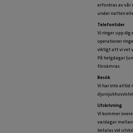
erfordras av vår 
under natten elle
Telefontider
Vi ringer upp dig
operationer ring
viktigt att vi ve
På helgdagar (und
försämras.
Besök
Vi har inte allti
djursjukhusvistel
Utskrivning
Vi kommer överen
vardagar mellan 
betalas vid utskr