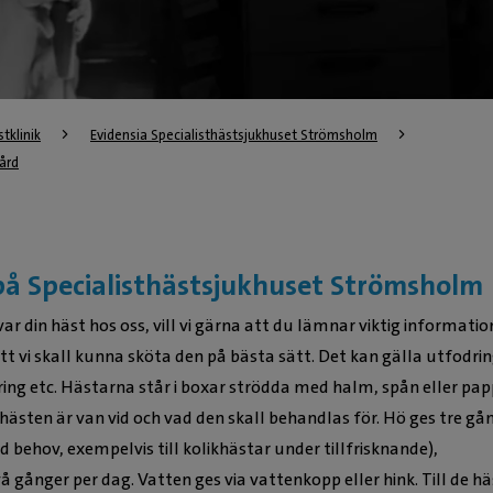
tklinik
Evidensia Specialisthästsjukhuset Strömsholm
ård
på Specialisthästsjukhuset Strömsholm
r din häst hos oss, vill vi gärna att du lämnar viktig informatio
tt vi skall kunna sköta den på bästa sätt. Det kan gälla utfodrin
ring etc. Hästarna står i boxar strödda med halm, spån eller pap
hästen är van vid och vad den skall behandlas för. Hö ges tre gå
id behov, exempelvis till kolikhästar under tillfrisknande),
å gånger per dag. Vatten ges via vattenkopp eller hink. Till de h