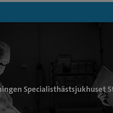
ningen Specialisthästsjukhuset 