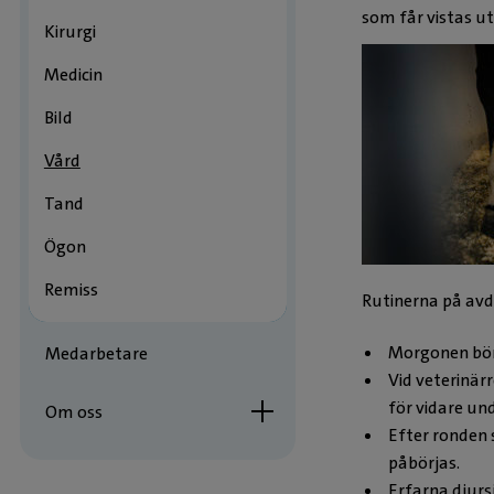
som får vistas ute
Kirurgi
Medicin
Bild
Vård
Tand
Ögon
Remiss
Rutinerna på avd
Morgonen bör
Medarbetare
Vid veterinär
för vidare un
Om oss
Efter ronden 
påbörjas.
Erfarna djurs