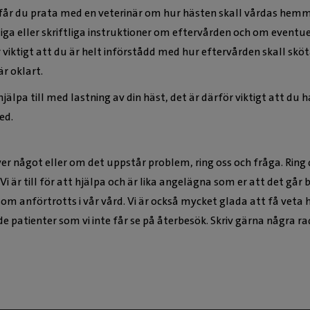
får du prata med en veterinär om hur hästen skall vårdas hem
iga eller skriftliga instruktioner om eftervården och om eventue
 viktigt att du är helt införstådd med hur eftervården skall sköt
r oklart.
 hjälpa till med lastning av din häst, det är därför viktigt att du h
ed.
r något eller om det uppstår problem, ring oss och fråga. Ring
Vi är till för att hjälpa och är lika angelägna som er att det går 
som anförtrotts i vår vård. Vi är också mycket glada att få veta 
de patienter som vi inte får se på återbesök. Skriv gärna några ra