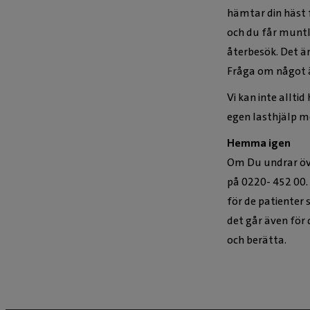
hämtar din häst 
och du får muntl
återbesök. Det är
Fråga om något ä
Vi kan inte alltid
egen lasthjälp m
Hemma igen
Om Du undrar öve
på 0220- 452 00. 
för de patienter 
det går även för 
och berätta.