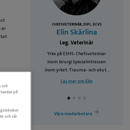
äst
CHEFSVETERINÄR, DIPL. ECVS
driksson
 är
Elin Skärlina
ntat
inär
Leg. Veterinär
Yrke på ESHS: Chefsveterinär
inom kirurgi Specialintressen
inom yrket: Trauma- och akut-
kirurgi. Bilddiagnostik. Antal år
Läs mer om Elin
s och
inom yrket/ESHS: Veterinär
estandan på
sedan 2004. Specialist i hästens
sjukdomar sedan 2010,
ngstekniker
Europeisk specialist i hästkirurgi
Våra medarbetare
nde och vår
sedan 2016. Jobbat på ESHS
sedan 2006. Läs mer om Elins