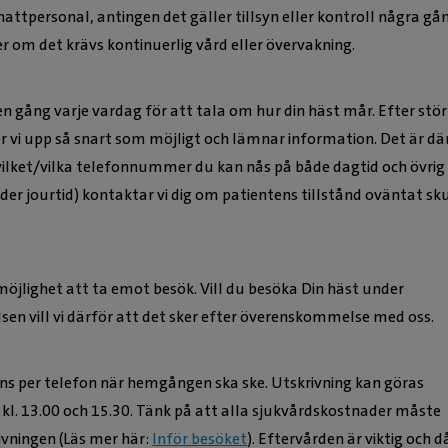
nattpersonal, antingen det gäller tillsyn eller kontroll några gå
r om det krävs kontinuerlig vård eller övervakning.
 en gång varje vardag för att tala om hur din häst mår. Efter stör
er vi upp så snart som möjligt och lämnar information. Det är dä
t vilket/vilka telefonnummer du kan nås på både dagtid och övrig 
er jourtid) kontaktar vi dig om patientens tillstånd oväntat sku
d möjlighet att ta emot besök. Vill du besöka Din häst under
sen vill vi därför att det sker efter överenskommelse med oss.
s per telefon när hemgången ska ske. Utskrivning kan göras
kl. 13.00 och 15.30. Tänk på att alla sjukvårdskostnader måste
ivningen (Läs mer här:
Inför besöket
). Eftervården är viktig och d