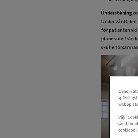
Undersökning oc
Under vårdtiden 
för patienten vid
planerade från bö
skulle försämras
Genom att 
spårningst
webbplatse
Välj ”Cook
samt för at
cookiepoli