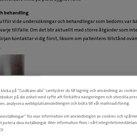
h behandling
utför vi de undersökningar och behandlingar som bedöms var b
Camilla Fre
 varje tillfälle. Om det blir aktuellt med större åtgärder som inte
rjan kontaktar vi dig först, liksom om patientens tillstånd ovä
Leg. Veter
.
klicka på ”Godkänn alla” samtycker du till lagring och användning av cookie
ekniker på din enhet med syfte att förbättra navigeringen och utveckla pr
n, analysera webbplatsanvändningen och bidra till vår marknadsföring.
ieinställningar” för mer information om användningen av cookies och spårni
t justera dina inställningar. Mer information finns i vårt integritetsmeddela
cy