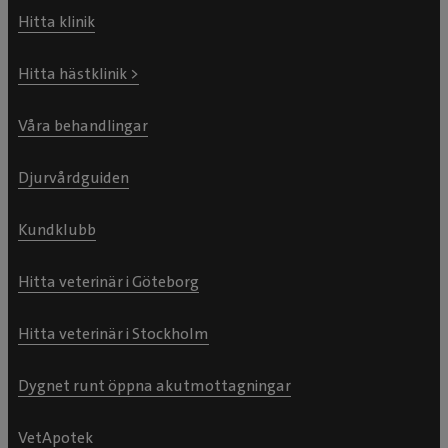
Hitta klinik
Hitta hästklinik >
Våra behandlingar
Djurvårdguiden
Kundklubb
Hitta veterinär i Göteborg
Hitta veterinär i Stockholm
Dygnet runt öppna akutmottagningar
VetApotek