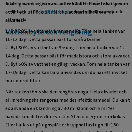
Trots användningen av ett effektivt filter måste vattnet
filtret genom att hämma vattenflödet. Flödet ökar genom
ändå bytas ofta.
Tortoise Trust
rekommenderar följande
att in- och utflöde till filtret placeras i olika ändar av
alternativ:
akvariet.
Vattenbyte och rengöring
1. Byt 20% av vattnet varannan dag. Töm hela tanken var
10-12 dag. Detta passar bäst för små akvarier.
2. Byt 50% av vattnet var 5:e dag. Töm hela tanken var 12-
14 dag. Detta passar bäst för medelstora och stora akvarier.
3. Byt 50% av vattnet en gång i veckan. Töm hela tanken var
17-19 dag. Detta kan bara användas om du har ett mycket
bra externt filter.
När tanken töms ska den rengöras noga. Hela akvariet och
all inredning ska rengöras med desinfektionsmedel. Du kan t
ex använda en blandning av 30 ml klorin och 5 ml Yes
handdiskmedel i en liter vatten. Stenar och grus kan kokas.
Eller hällas ut på ugnsplåt och upphettas i ugn till 160