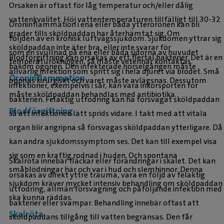
Orsaken är oftast för låg temperatur och/eller dålig
vattenkvalitet. Höj vattentemperaturen tillfälligt till 30-32
Öroninflammation
i ena eller båda ytteröronen kan bli
grader tills sköldpaddan har återhämtat sig. Om
följden av en kronisk luftvägssjukdom. Sjukdomen yttrar sig
sköldpaddan inte äter bra, eller inte svarar för
som en svullnad på ena eller båda sidorna av huvudet
Blodförgiftning kan orsakas av ett flertal bakterier. Det är en
temperaturökningen, så måste veterinär kontaktas.
bakom ögonen. Den infekterade hörselgången måste
allvarlig infektion som spritt sig i hela djuret via blodet. Små
Öroninflammation
öppnas kirurgiskt och varet måste avlägsnas. Dessutom
infektioner, exempelvis i sår, kan vara inkörsporten för
måste sköldpaddan behandlas med antibiotika.
bakterien. Felaktig utfodring kan ha försvagat sköldpaddan
Blodförgiftning
så att infektionen lätt sprids vidare. I takt med att vitala
organ blir angripna så försvagas sköldpaddan ytterligare. Då
kan andra sjukdomssymptom ses. Det kan till exempel visa
sig som en kraftig rodnad i huden. Och spontana
Skalröta
innebär fläckar eller förändringar i skalet. Det kan
småblödningar här och var i hud och slemhinnor. Denna
orsakas av direkt yttre trauma, vara en följd av felaktig
sjukdom kräver mycket intensiv behandling om sköldpaddan
utfodring, allmän försvagning och påföljande infektion med
ska kunna räddas.
bakterier eller svampar. Behandling innebär oftast att
Skalröta
sköldpaddans tillgång till vatten begränsas. Den får