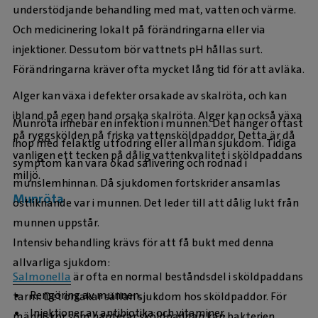
understödjande behandling med mat, vatten och värme.
Och medicinering lokalt på förändringarna eller via
injektioner. Dessutom bör vattnets pH hållas surt.
Förändringarna kräver ofta mycket lång tid för att avläka.
Alger kan växa i defekter orsakade av skalröta, och kan
ibland på egen hand orsaka skalröta. Alger kan också växa
Munröta
innebär en infektion i munnen. Det hänger oftast
på ryggskölden på friska vattensköldpaddor. Detta är då
ihop med felaktig utfodring eller allmän sjukdom. Tidiga
vanligen ett tecken på dålig vattenkvalitet i sköldpaddans
symptom kan vara ökad salivering och rodnad i
miljö.
munslemhinnan. Då sjukdomen fortskrider ansamlas
Munröta
ostliknande var i munnen. Det leder till att dålig lukt från
munnen uppstår.
Intensiv behandling krävs för att få bukt med denna
allvarliga sjukdom:
Salmonella
är ofta en normal beståndsdel i sköldpaddans
Rengöring av munnen.
tarm. Det orsakar sällan sjukdom hos sköldpaddor. För
Injektioner av antibiotika och vitaminer.
människor som hanterar sköldpaddan kan bakterien