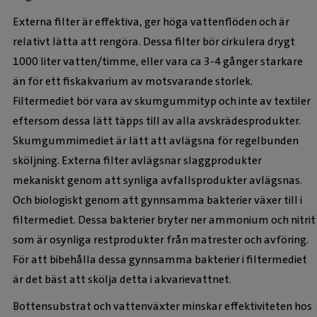
Externa filter är effektiva, ger höga vattenflöden och är
relativt lätta att rengöra. Dessa filter bör cirkulera drygt
1000 liter vatten/timme, eller vara ca 3-4 gånger starkare
än för ett fiskakvarium av motsvarande storlek.
Filtermediet bör vara av skumgummityp och inte av textiler
eftersom dessa lätt täpps till av alla avskrädesprodukter.
Skumgummimediet är lätt att avlägsna för regelbunden
sköljning. Externa filter avlägsnar slaggprodukter
mekaniskt genom att synliga avfallsprodukter avlägsnas.
Och biologiskt genom att gynnsamma bakterier växer till i
filtermediet. Dessa bakterier bryter ner ammonium och nitrit
som är osynliga restprodukter från matrester och avföring.
För att bibehålla dessa gynnsamma bakterier i filtermediet
är det bäst att skölja detta i akvarievattnet.
Bottensubstrat och vattenväxter minskar effektiviteten hos