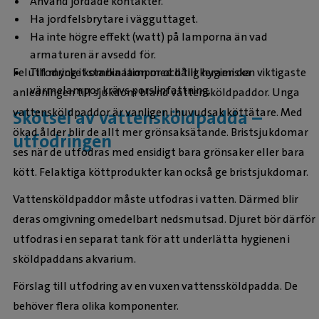
Använd jordade kontakter.
Ha jordfelsbrytare i vägguttaget.
Ha inte högre effekt (watt) på lamporna än vad
armaturen är avsedd för.
Felutfodring i kombination med dålig hygien den viktigaste
Till mycket starka lampor och till keramiska
värmelampor krävs porslinfattning.
anledningen till sjukdom bland vattensköldpaddor. Unga
vattensköldpaddor är vanligen i huvudsak köttätare. Med
Skötsel av vattensköldpadda –
ökad ålder blir de allt mer grönsaksätande. Bristsjukdomar
utfodringen
ses när de utfodras med ensidigt bara grönsaker eller bara
kött. Felaktiga köttprodukter kan också ge bristsjukdomar.
Vattensköldpaddor måste utfodras i vatten. Därmed blir
deras omgivning omedelbart nedsmutsad. Djuret bör därför
utfodras i en separat tank för att underlätta hygienen i
sköldpaddans akvarium.
Förslag till utfodring av en vuxen vattenssköldpadda. De
behöver flera olika komponenter.