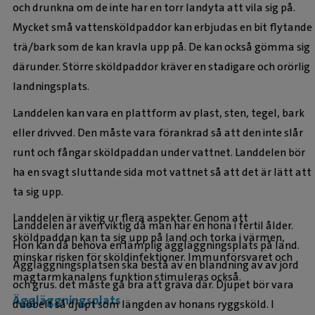
och drunkna om de inte har en torr landyta att vila sig på.
Mycket små vattensköldpaddor kan erbjudas en bit flytande
trä/bark som de kan kravla upp på. De kan också gömma sig
därunder. Större sköldpaddor kräver en stadigare och orörlig
landningsplats.
Landdelen kan vara en plattform av plast, sten, tegel, bark
eller drivved. Den måste vara förankrad så att den inte slår
runt och fångar sköldpaddan under vattnet. Landdelen bör
ha en svagt sluttande sida mot vattnet så att det är lätt att
ta sig upp.
Landdelen är viktig ur flera aspekter. Genom att
Landdelen är även viktig då man har en hona i fertil ålder.
sköldpaddan kan ta sig upp på land och torka i värmen,
Hon kan då behöva en lämplig äggläggningsplats på land.
minskar risken för sköldinfektioner. Immunförsvaret och
Äggläggningsplatsen ska bestå av en blandning av av jord
magtarmkanalens funktion stimuleras också.
och grus. det måste gå bra att gräva där. Djupet bör vara
Äggläggningsplats
dubbelt så djupt som längden av honans ryggsköld. I