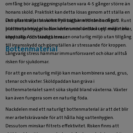
omfång bör äggläggningsplatsen vara 4-5 gånger större än
honans sköld. Praktiskt kan detta lösas genom att ställa en
Det allra enklaste skötselmässigt är att inte ha något
stor plastbalja i akvariet. Fyll baljan med sand och jord. Runt
bottenmaterial alls. Nackdelen med detta är ett miljön blir
plastbaljan byggs sedan resterande landdel upp med stenar,
onaturlig. Att ständigt leva i en onaturlig miljö utan tillgång
klipphällar och trädstammar.
till insynsskydd och gömställen är stressande för kroppen.
Bottenmaterial
Långvarig stress hämmar immunförsvaret och ökar alltså
risken för sjukdomar.
För att ge en naturlig miljö kan man kombinera sand, grus,
stenar och växter. Sköldpaddan kan gräva i
bottenmaterialet samt söka skydd bland växterna. Växter
kan även fungera som en naturlig föda.
Nackdelen med ett naturligt bottenmaterial är att det blir
mer arbetskrävande för att hålla hög vattenhygien.
Dessutom minskar filtrets effektivitet. Risken finns att