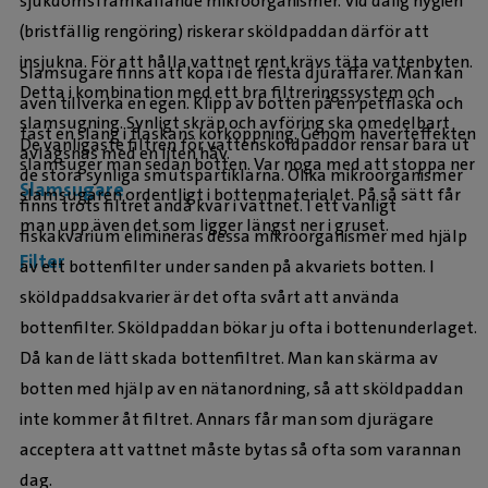
sjukdomsframkallande mikroorganismer. Vid dålig hygien
(bristfällig rengöring) riskerar sköldpaddan därför att
insjukna. För att hålla vattnet rent krävs täta vattenbyten.
Slamsugare finns att köpa i de flesta djuraffärer. Man kan
Detta i kombination med ett bra filtreringssystem och
även tillverka en egen. Klipp av botten på en petflaska och
slamsugning. Synligt skräp och avföring ska omedelbart
fäst en slang i flaskans korköppning. Genom häverteffekten
De vanligaste filtren för vattensköldpaddor rensar bara ut
avlägsnas med en liten håv.
slamsuger man sedan botten. Var noga med att stoppa ner
de stora synliga smutspartiklarna. Olika mikroorganismer
Slamsugare
slamsugaren ordentligt i bottenmaterialet. På så sätt får
finns trots filtret ändå kvar i vattnet. I ett vanligt
man upp även det som ligger längst ner i gruset.
fiskakvarium elimineras dessa mikroorganismer med hjälp
Filter
av ett bottenfilter under sanden på akvariets botten. I
sköldpaddsakvarier är det ofta svårt att använda
bottenfilter. Sköldpaddan bökar ju ofta i bottenunderlaget.
Då kan de lätt skada bottenfiltret. Man kan skärma av
botten med hjälp av en nätanordning, så att sköldpaddan
inte kommer åt filtret. Annars får man som djurägare
acceptera att vattnet måste bytas så ofta som varannan
dag.