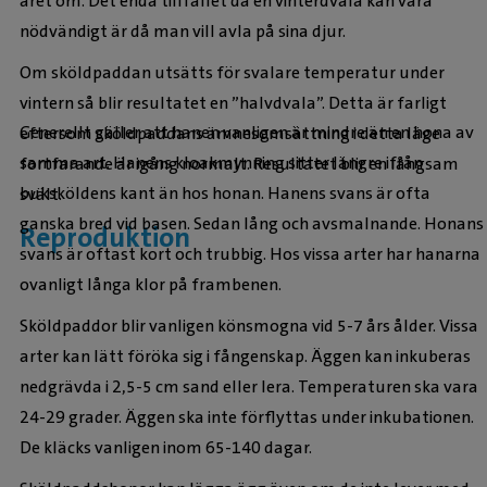
året om. Det enda tillfället då en vinterdvala kan vara
nödvändigt är då man vill avla på sina djur.
Om sköldpaddan utsätts för svalare temperatur under
vintern så blir resultatet en ”halvdvala”. Detta är farligt
Generellt gäller att hanen vanligen är mindre än en hona av
eftersom sköldpaddans ämnesomsättning i detta läge
samma art. Hanens kloakmynning sitter längre ifrån
fortfarande är igång normalt. Resultatet blir en långsam
buksköldens kant än hos honan. Hanens svans är ofta
svält.
ganska bred vid basen. Sedan lång och avsmalnande. Honans
Reproduktion
svans är oftast kort och trubbig. Hos vissa arter har hanarna
ovanligt långa klor på frambenen.
Sköldpaddor blir vanligen könsmogna vid 5-7 års ålder. Vissa
arter kan lätt föröka sig i fångenskap. Äggen kan inkuberas
nedgrävda i 2,5-5 cm sand eller lera. Temperaturen ska vara
24-29 grader. Äggen ska inte förflyttas under inkubationen.
De kläcks vanligen inom 65-140 dagar.