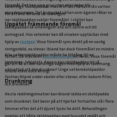
föremål. Det kan vara grus, sten eller delar till
väsentligt. Sköldpaddan måste oftast hållas ifrån vatten
akvariepumpen. Det är mycket sällan som ägaren råkar se
för att inte försena sårläkningen.
när sköldpaddan sväljer föremålet. I stället kan
Uppätet främmande föremål
sköldpaddan så småningom äta allt sämre och bli
avmagrad. Hos veterinär kan då orsaken upptäckas med
hjälp av
röntgen
. Vissa föremål syns direkt på en vanlig
röntgenbild, ex stenar. Ibland har dock föremålet en mindre
Alla vattensköldpaddor måste ha tillgång till en
täthet. Då måste en
kontraströntgen
utföras. Vissa föremål
landnings-/viloplats. Annars kan sköldpaddan bli så
går att få ut den naturliga vägen med hjälp av lavemang.
utmattad att den drunknar! Unga vattensköldpaddor
Ibland krävs dock kirurgi.
fastnar ibland under växter eller stenar, eller bakom filter,
Drunkning
och drunknar.
Akuta räddningsinsatser kan ibland rädda en sköldpadda
som drunknat. Det beror på att hjärtat fortsätter slå i flera
timmar efter det att djuret tycks ha dött. Behandlingen
innebär att hålla sköldpaddan med huvudet nedåt och