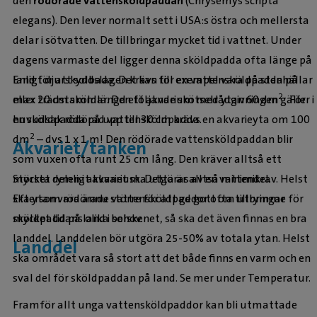
den
rödörade vattensköldpaddan
(Chrysemys scripta
elegans). Den lever normalt sett i USA:s östra och mellersta
delar i sötvatten. De tillbringar mycket tid i vattnet. Under
dagens varmaste del ligger denna sköldpadda ofta länge på
Enligt djurskyddslagen krävs för en vattensköldpadda på
land för att solbada. Det kan till exempel vara på stenhällar
2
max 20 cm sköldlängd ett akvarium med ytan 60 dm
. För
eller trädstammar. Den följande skötselrådgivningen gäller i
en sköldpadda på upp till 30 cm krävs en akvarieyta om 100
huvudsak rödörad vattensköldpadda.
2
dm
– dvs 1 x 1 m! Den rödörade vattensköldpaddan blir
Akvariet/tanken
som vuxen ofta runt 25 cm lång. Den kräver alltså ett
Största delen i akvariet ska utgöras av en vattendel.
mycket rymligt akvarium. Detta är alltså minimikrav. Helst
Eftersom rödörade vattensköldpaddor ofta tillbringar
ska ytan vara ännu större för att ge gott om utrymme för
mycket tid på land i solskenet, så ska det även finnas en bra
sköldpaddans olika behov.
landdel. Landdelen bör utgöra 25-50% av totala ytan. Helst
Landdel
ska området vara så stort att det både finns en varm och en
sval del för sköldpaddan på land. Se mer under Temperatur.
Framför allt unga vattensköldpaddor kan bli utmattade