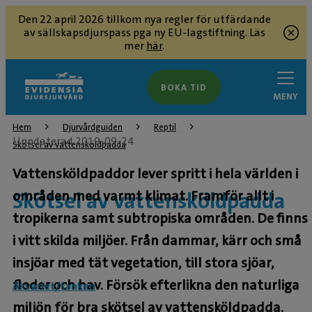
Den 22 april 2026 tillkom nya regler för utfärdande
av sällskapsdjurspass pga ny EU-lagstiftning. Läs
mer
här
.
BOKA TID
MENY
Hem
Djurvårdguiden
Reptil
Uppdaterad 2019-09-24
Skötsel av vattensköldpadda
Vattensköldpaddor lever spritt i hela världen i
Skötsel av vattensköldpadda
områden med varmt klimat. Framför allt i
tropikerna samt subtropiska områden. De finns
i vitt skilda miljöer. Från dammar, kärr och små
insjöar med tät vegetation, till stora sjöar,
floder och hav. Försök efterlikna den naturliga
Akvariet/tanken
miljön för bra skötsel av vattensköldpadda.