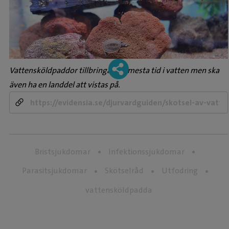
Vattensköldpaddor tillbringar sin mesta tid i vatten men ska
även ha en landdel att vistas på.
-
Bristsjukdomar
Infektionssjukdomar
Parasitsjukdomar
Skötselråd
Utfodring
vattensköldpadda