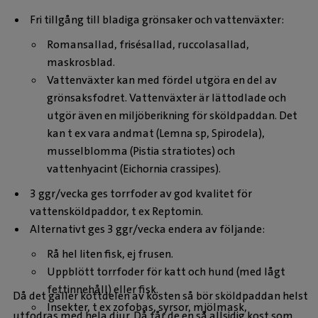
Fri tillgång till bladiga grönsaker och vattenväxter:
Romansallad, frisésallad, ruccolasallad,
maskrosblad.
Vattenväxter kan med fördel utgöra en del av
grönsaksfodret. Vattenväxter är lättodlade och
utgör även en miljöberikning för sköldpaddan. Det
kan t ex vara andmat (Lemna sp, Spirodela),
musselblomma (Pistia stratiotes) och
vattenhyacint (Eichornia crassipes).
3 ggr/vecka ges torrfoder av god kvalitet för
vattensköldpaddor, t ex Reptomin.
Alternativt ges 3 ggr/vecka endera av följande:
Rå hel liten fisk, ej frusen.
Uppblött torrfoder för katt och hund (med lågt
fettinnehåll) eller fisk.
Då det gäller köttdelen av kosten så bör sköldpaddan helst
Insekter, t ex zofobas, syrsor, mjölmask,
utfodras med hela djur. Då får de en så allsidig kost som