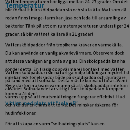
Vattentemperaturen bör ligga mellan 24-27 grader. Om det
Temperatur
blir för kallt blir sköldpaddan slö och sluta äta. Mat som då
redan finns i mage-tarm kan jäsa och leda till ansamling av
bakterier. Tänk på att om rumstemperaturen understiger 24
grader, så blir vattnet kallare än 21 grader!
Vattensköldpaddor från tropikerna kräver en värmekälla.
Du kan använda en vanlig akvarievärmare. Observera dock
att dessa vanligen är gjorda av glas. Din sköldpadda kan ha
sönder detta. En trasig doppvärmare i kontakt med vatten
Vattensköldpaddor i sin naturliga miljö tillbringar mycket tid
innebär risk för elskador både på sköldpadda och djurägare.
på land med att solbada. Detta måste kunna utföras även i
Bygg därför in akvarievärmaren så att sköldpaddan inte kan
akvariet. Solbadandet är viktigt för sköldpaddan. Kroppen
komma åt den!
värms upp så att matsmältningen fungerar effektivt. Hud
Viktigt med plats att ”sola på”
och sköldar en chans att torka. Det minskar riskerna för
hudinfektioner.
För att skapa en varm ”solbadningsplats” kan en