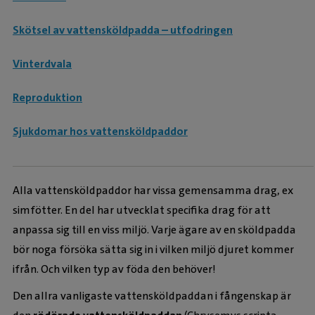
Skötsel av vattensköldpadda – utfodringen
Vinterdvala
Reproduktion
Sjukdomar hos vattensköldpaddor
Alla vattensköldpaddor har vissa gemensamma drag, ex
simfötter. En del har utvecklat specifika drag för att
anpassa sig till en viss miljö. Varje ägare av en sköldpadda
bör noga försöka sätta sig in i vilken miljö djuret kommer
ifrån. Och vilken typ av föda den behöver!
Den allra vanligaste vattensköldpaddan i fångenskap är