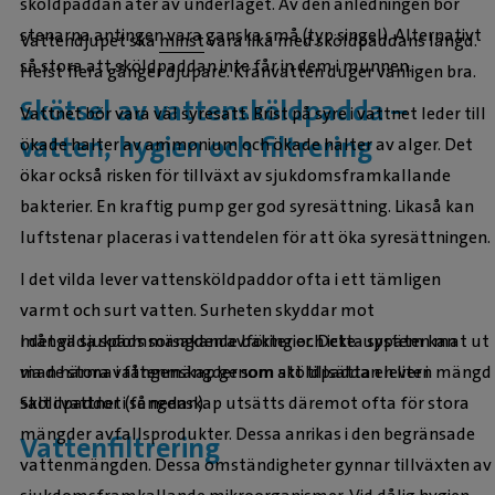
sköldpaddan äter av underlaget. Av den anledningen bör
stenarna antingen vara ganska små (typ singel). Alternativt
Vattendjupet ska
minst
vara lika med sköldpaddans längd.
så stora att sköldpaddan inte får in dem i munnen.
Helst flera gånger djupare. Kranvatten duger vanligen bra.
Skötsel av vattensköldpadda –
Vattnet bör vara väl syresatt. Brist på syre i vattnet leder till
vatten, hygien och filtrering
ökade halter av ammonium och ökade halter av alger. Det
ökar också risken för tillväxt av sjukdomsframkallande
bakterier. En kraftig pump ger god syresättning. Likaså kan
luftstenar placeras i vattendelen för att öka syresättningen.
I det vilda lever vattensköldpaddor ofta i ett tämligen
varmt och surt vatten. Surheten skyddar mot
I det vilda späds mängden avföring och icke-uppäten mat ut
många sjukdomsorsakande bakterier. Detta system kan
via de stora vattenmängder som sköldpaddan lever i.
man härma i fångenskap genom att tillsätta en liten mängd
Sköldpaddor i fångenskap utsätts däremot ofta för stora
salt i vattnet (se nedan).
mängder avfallsprodukter. Dessa anrikas i den begränsade
Vattenfiltrering
vattenmängden. Dessa omständigheter gynnar tillväxten av