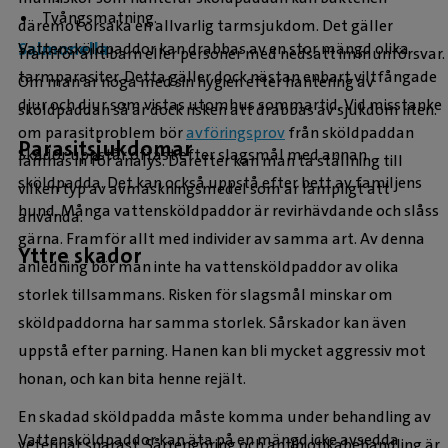
Tvångsmatning.
däremot orsaka en allvarlig tarmsjukdom. Det gäller
Salmonella
Vattensköldpaddor kan drabbas av en stor mängd olika
framför allt barn eller personer med nedsatt immunförsvar.
tarmparasiter. Detta gäller dock nästan enbart viltfångade
Om man är noga med sin hygien efter hantering av
djur och djur som vistas utomhus sommartid. Vid misstanke
sköldpaddan så är dock risken att drabbas av sjukdom liten.
om parasitproblem bör
avföringsprov
från sköldpaddan
Parasitsjukdomar
Skador uppstår oftast efter slagsmål med annan
lämnas in för analys. Därefter kan man ta ställning till
sköldpadda. Det kan också uppstå efter bett av familjens
vilken typ av avmaskningsmedel som är lämpligt att
hund. Många vattensköldpaddor är revirhävdande och slåss
använda.
gärna. Framför allt med individer av samma art. Av denna
Yttre skador
anledning bör man inte ha vattensköldpaddor av olika
storlek tillsammans. Risken för slagsmål minskar om
sköldpaddorna har samma storlek. Sårskador kan även
uppstå efter parning. Hanen kan bli mycket aggressiv mot
honan, och kan bita henne rejält.
En skadad sköldpadda måste komma under behandling av
Vattensköldpaddor kan äta på en mängd icke avsedda
veterinär snarast. Sårrengöring och antibiotikabehandling är