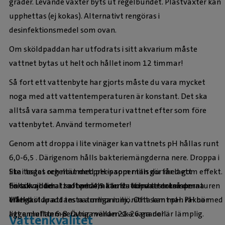
grader. Levande växter byts ut regelbundet. Plastväxter kan
upphettas (ej kokas). Alternativt rengöras i
desinfektionsmedel som ovan.
Om sköldpaddan har utfodrats i sitt akvarium måste
vattnet bytas ut helt och hållet inom 12 timmar!
Så fort ett vattenbyte har gjorts måste du vara mycket
noga med att vattentemperaturen är konstant. Det ska
alltså vara samma temperatur i vattnet efter som före
vattenbytet. Använd termometer!
Genom att droppa i lite vinäger kan vattnets pH hållas runt
6,0-6,5 . Därigenom hålls bakteriemängderna nere. Droppa i
Ska testas regelbundet precis som man gör med ett
lite i taget och mät med pH-papper tills du får lagom effekt.
Försök alltid att efterhärma luft- och vattentemperaturen
fiskakvarium. I zoohandeln kan du köpa testremsor.
En tsk ojoderat salt per 4,5 liter vatten har också denna
från sköldpaddans naturliga miljö. Ofta kan man räkna med
Viktigast är att testa ammonium, nitrit samt pH. PH bör
effekt.
att en lufttemperatur mellan 21-26 grader är lämplig.
ligga mellan 6-8. Övriga värden ska vara noll.
Vattenkvalitet