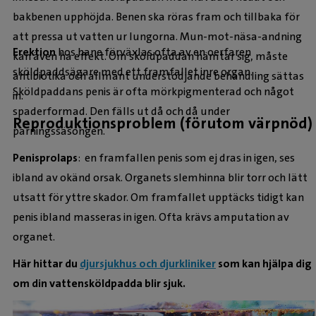
bakbenen upphöjda. Benen ska röras fram och tillbaka för
att pressa ut vatten ur lungorna. Mun-mot-näsa-andning
Erektion
hos hane förväxlas ofta av en oerfaren
kan även ha effekt. Om sköldpaddan hämtar sig, måste
sköldpaddsägare med ett framfallet inre organ.
antibiotika och allmänt understödjande behandling sättas
Sköldpaddans penis är ofta mörkpigmenterad och något
in.
spaderformad. Den fälls ut då och då under
Reproduktionsproblem (förutom värpnöd)
parningssäsongen.
Penisprolaps
: en framfallen penis som ej dras in igen, ses
ibland av okänd orsak. Organets slemhinna blir torr och lätt
utsatt för yttre skador. Om framfallet upptäcks tidigt kan
penis ibland masseras in igen. Ofta krävs amputation av
organet.
Här hittar du
djursjukhus och djurkliniker
som kan hjälpa dig
om din vattensköldpadda blir sjuk.