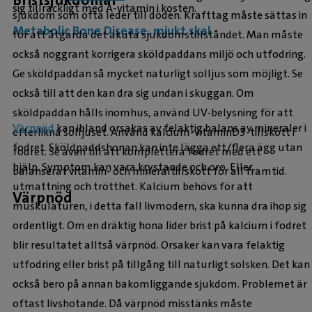
sig tillräckligt med A-vitamin i kosten.
sjukdom som ofta leder till döden. Krafttag måste sättas in
Metabolic Bone Disease, mjukt skal
för att åtgärda det akuta sjukdomstillståndet. Man måste
också noggrant korrigera sköldpaddans miljö och utfodring.
Ge sköldpaddan så mycket naturligt solljus som möjligt. Se
också till att den kan dra sig undan i skuggan. Om
sköldpaddan hålls inomhus, använd UV-belysning för att
Värpnöd
kan ibland orsakas av felaktig balans av mineraler i
efterlikna solljuset. Använd kalcium-vitaminD3-tillskott i
fodret. Sköldpaddshonan kan inte lägga ett/flera ägg utan
fodret. Se även till att komplettera fodret med ett
hjälp. Symptom kan vara krystande och oro. Eller
balanserat vitamin- och mineraltillskott för all framtid.
utmattning och trötthet. Kalcium behövs för att
Värpnöd
muskulaturen, i detta fall livmodern, ska kunna dra ihop sig
ordentligt. Om en dräktig hona lider brist på kalcium i fodret
blir resultatet alltså värpnöd. Orsaker kan vara felaktig
utfodring eller brist på tillgång till naturligt solsken. Det kan
också bero på annan bakomliggande sjukdom. Problemet är
oftast livshotande. Då värpnöd misstänks måste