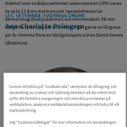
Arbetat som smådjursveterinär sedan examen 1995 varav
de sista 22 åren i Kalmarsund. Specialintressen är
LEG. VETERINÄR, EVIDENSIA ONLINE
dermatologi (hudsjukdomar) och internmedicin. På min
Ann-Charlotte Palmgren
lediga tid tycker jag om att resa och gör gärna en långresa
per år. Hemma finns en Västgötaspets och en Dansk Svensk
Gårdshund.
Genom att klicka på ”Godkänn alla” samtycker du till lagring och
användning av cookies och spårningstekniker på din enhet med
syfte att förbättra navigeringen och utveckla prestandan på
webbplatsen, analysera webbplatsanvändningen och bidra till vår
marknadsföring.
Välj ”Cookieinställningar” för mer information om användningen