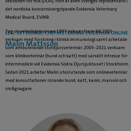
sektionen för fisk (DOA). Hon är även Sveriges representant i
det nordiska koncernövergripande Evidensia Veterinary
Medical Board, EVMB.
Tog sin veterinärexamen 1997 och var fram till 2005
LEG. VETERINÄR, CHEFSVETERINÄR EVIDENSIA ONLINE
verksam med forskning i klinisk immunologi samt arbetade
Malin Mattsson
som ambulerande stordjursveterinär. 2005-2021 verksam
som klinikveterinär (hund och katt) med särskilt intresse för
internmedicin vid Evidensia Södra Djursjukhuset i Stockholm.
Sedan 2021 arbetar Malin uteslutande som onlineveterinär
med konsultationer rörande hund, katt, kanin, marsvin och
smågnagare.