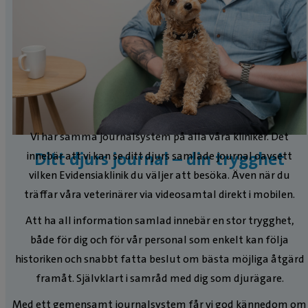
Vi har samma journalsystem på alla våra kliniker. Det
Ditt djurs journal – din trygghet
innebär att vi kan se ditt djurs samlade journal oavsett
vilken Evidensiaklinik du väljer att besöka. Även när du
träffar våra veterinärer via videosamtal direkt i mobilen.
Att ha all information samlad innebär en stor trygghet,
både för dig och för vår personal som enkelt kan följa
historiken och snabbt fatta beslut om bästa möjliga åtgärd
framåt. Självklart i samråd med dig som djurägare.
Med ett gemensamt journalsystem får vi god kännedom om