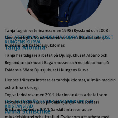
Tanja tog sin veterinärexamen 1998 i Ryssland och 2008 i
LEG. VETERINÄR, EVIDENSIA SÖDRA DJURSJUKHUSET
Sverige och går för närvarande en specialistutbildning i
KUNGENS KURVA
hundens och kattens sjukdomar.
Tanja Monina
Tanja har tidigare arbetat på Djursjukhuset Albano och
Regiondjursjukhuset Bagarmossen och nu jobbar hon på
Evidensia Södra Djursjukuset i Kungens Kurva.
Hennes främsta intresse är tandsjukdomar, allmän medicin
och allmän kirurgi.
Tog veterinärexamen 2015. Har innan dess arbetat som
LEG. VETERINÄR, EVIDENSIA DJURKLINIKEN
sköterska sedan 2006 på olika djursjukhus. Jobbar i
KRISTANSTAD
Kristianstad sedan 2017. Särskilt intresserad av
Anna Schischke
mjukdelskirurgi och ultraljud. Tycker om att arbeta med