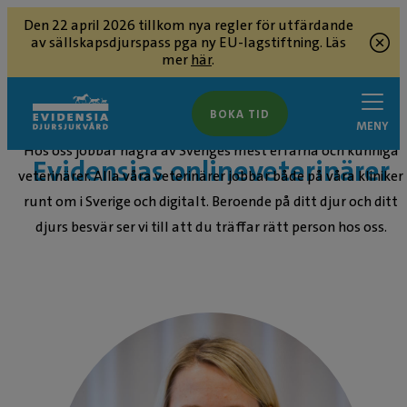
Den 22 april 2026 tillkom nya regler för utfärdande
av sällskapsdjurspass pga ny EU-lagstiftning. Läs
mer
här
.
BOKA TID
MENY
Hos oss jobbar några av Sveriges mest erfarna och kunniga
Evidensias onlineveterinärer
veterinärer. Alla våra veterinärer jobbar både på våra kliniker
runt om i Sverige och digitalt. Beroende på ditt djur och ditt
djurs besvär ser vi till att du träffar rätt person hos oss.