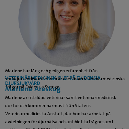
Marlene har lång och gedigen erfarenhet från
VETERINÄRMEDICINSK CHEF PÅ EVIDENSIA
smådjursverksamhet och är chef inom veterinärmedicinska
DJURSJUKVÅRD
frågor på Evidensia Sverige.
Marlene Areskog
Marlene är utbildad veterinär samt veterinärmedicinsk
doktor och kommer närmast från Statens
Veterinärmedicinska Anstalt, där hon har arbetat på
avdelningen för djurhälsa och antibiotikafrågor samt