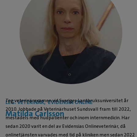
Tog veterinärexamen vid Sveriges Lantbruksuniversitet år
LEG. VETERINÄR, EVIDENSIA ONLINE
2010. Jobbade på Veterinärhuset Sundsvall fram till 2022,
Matilda Carlsson
mestadels med hudpatienter och inom internmedicin. Har
sedan 2020 varit en del av Evidensias Onlineveterinär, då
onlinetjänsten varvades med tid på kliniken men sedan 2022