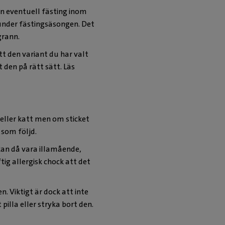
en eventuell fästing inom
 under fästingsäsongen. Det
grann.
 den variant du har valt
 den på rätt sätt. Läs
 eller katt men om sticket
 som följd.
kan då vara illamående,
tig allergisk chock att det
 Viktigt är dock att inte
pilla eller stryka bort den.