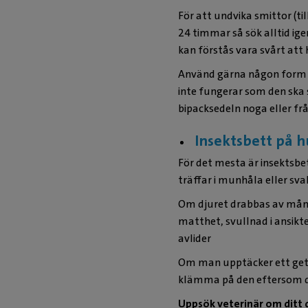
För att undvika smittor (ti
24 timmar så sök alltid ig
kan förstås vara svårt att
Använd gärna någon form a
inte fungerar som den ska 
bipacksedeln noga eller fr
Insektsbett på h
För det mesta är insektsbe
träffar i munhåla eller sv
Om djuret drabbas av mång
matthet, svullnad i ansikte
avlider
Om man upptäcker ett getin
klämma på den eftersom det r
Uppsök veterinär om ditt d