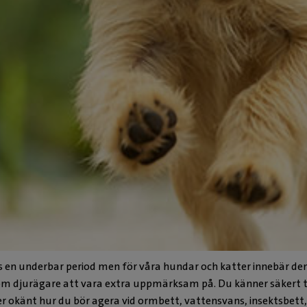
en underbar period men för våra hundar och katter innebär den 
om djurägare att vara extra uppmärksam på. Du känner säkert til
r okänt hur du bör agera vid ormbett, vattensvans, insektsbett, 