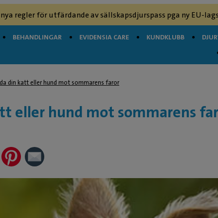
 nya regler för utfärdande av sällskapsdjurspass pga ny EU-lags
BEHANDLINGAR
EVIDENSIA CARE
KUNDKLUBB
DJU
da din katt eller hund mot sommarens faror
tt eller hund mot sommarens fa