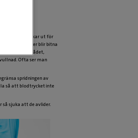
er 4 år) som råkar ut för
hundar och katter blir bitna
n blödning i området,
vullnad. Ofta ser man
egränsa spridningen av
la så att blodtrycket inte
så sjuka att de avlider.