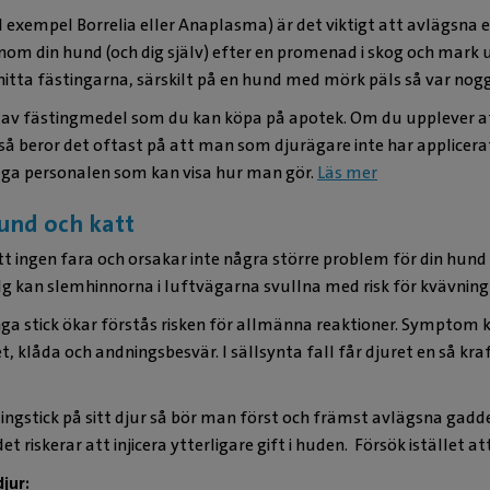
ll exempel Borrelia eller Anaplasma) är det viktigt att avlägsna 
enom din hund (och dig själv) efter en promenad i skog och mark
 hitta fästingarna, särskilt på en hund med mörk päls så var nog
v fästingmedel som du kan köpa på apotek. Om du upplever att
så beror det oftast på att man som djurägare inte har applicerat
åga personalen som kan visa hur man gör.
Läs mer
und och katt
tt ingen fara och orsakar inte några större problem för din hund
alg kan slemhinnorna i luftvägarna svullna med risk för kvävning
a stick ökar förstås risken för allmänna reaktioner. Symptom 
t, klåda och andningsbesvär. I sällsynta fall får djuret en så kraf
gstick på sitt djur så bör man först och främst avlägsna gadden.
iskerar att injicera ytterligare gift i huden. Försök istället att 
jur: