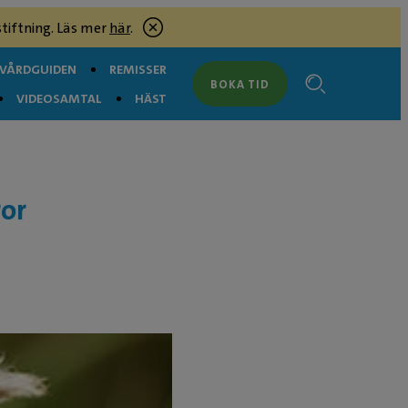
tiftning. Läs mer
här
.
RVÅRDGUIDEN
REMISSER
BOKA TID
VIDEOSAMTAL
HÄST
ror