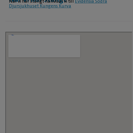
När vi har stängt hänvisar vi till
Evidensia Södra
Djursjukhuset Kungens Kurva
Hitta till oss