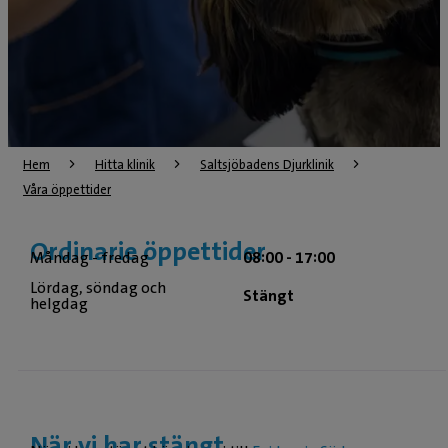
Hem
Hitta klinik
Saltsjöbadens Djurklinik
Våra öppettider
Ordinarie öppettider
Måndag - fredag
08:00 - 17:00
Lördag, söndag och
Stängt
helgdag
När vi har stängt