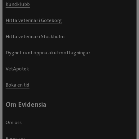
Kundklubb
Hitta veterinär i Göteborg
Hitta veterinär i Stockholm
Dygnet runt öppna akutmottagningar
VetApotek
Boka en tid
Om Evidensia
Om oss
Remisser