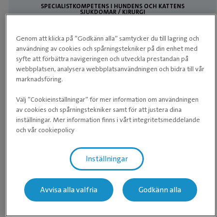
SPECIALISTKOMPETENS I HUNDENS OCH KATTENS
SJUKDOMAR / KIRURGI
Lisa
Genom att klicka på ”Godkänn alla” samtycker du till lagring och
Klinikchef / Leg. Veterinär
användning av cookies och spårningstekniker på din enhet med
syfte att förbättra navigeringen och utveckla prestandan på
webbplatsen, analysera webbplatsanvändningen och bidra till vår
marknadsföring.
Välj ”Cookieinställningar” för mer information om användningen
Våra medarbetare
av cookies och spårningstekniker samt för att justera dina
inställningar. Mer information finns i vårt integritetsmeddelande
och vår cookiepolicy
Våra recensioner
Inställningar
★
★
★
★
★
★
★
★
★
★
Duktig, trevlig personal som hanterade en akut
Avvisa alla valfria
Godkänn alla
situation på bästa sätt, så nöjd med allt .