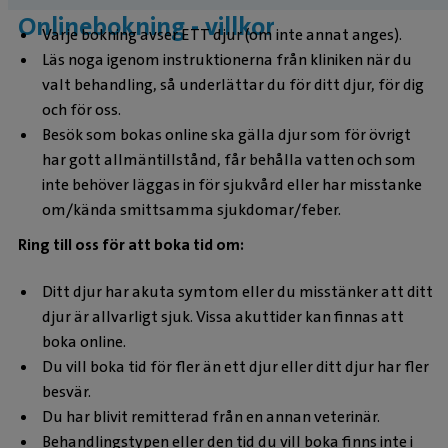
Onlinebokning - villkor
Varje bokning avser ETT djur (om inte annat anges).
Läs noga igenom instruktionerna från kliniken när du
valt behandling, så underlättar du för ditt djur, för dig
och för oss.
Besök som bokas online ska gälla djur som för övrigt
har gott allmäntillstånd, får behålla vatten och som
inte behöver läggas in för sjukvård eller har misstanke
om/kända smittsamma sjukdomar/feber.
Ring till oss för att boka tid om:
Ditt djur har akuta symtom eller du misstänker att ditt
djur är allvarligt sjuk. Vissa akuttider kan finnas att
boka online.
Du vill boka tid för fler än ett djur eller ditt djur har fler
besvär.
Du har blivit remitterad från en annan veterinär.
Behandlingstypen eller den tid du vill boka finns inte i