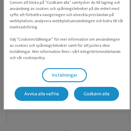
Genom att klicka på ”Godkänn alla” samtycker du till lagring och
Klinikchef / Leg. Veterinär
användning av cookies och spårningstekniker på din enhet med
syfte att förbättra navigeringen och utveckla prestandan på
webbplatsen, analysera webbplatsanvändningen och bidra till vår
marknadsföring.
Välj ”Cookieinställningar” för mer information om användningen
Våra medarbetare
av cookies och spårningstekniker samt för att justera dina
inställningar. Mer information finns i vårt integritetsmeddelande
och vår cookiepolicy
Våra recensioner
Inställningar
★
★
★
★
★
★
★
★
★
★
Avvisa alla valfria
Godkänn alla
Duktig, trevlig personal som hanterade en akut
situation på bästa sätt, så nöjd med allt .