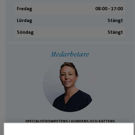
Fredag
08:00 ­- 17:00
Lördag
Stängt
Söndag
Stängt
Medarbetare
SPECIALISTKOMPETENS I HUNDENS OCH KATTENS
SJUKDOMAR / KIRURGI
Lisa