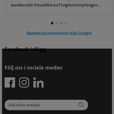
wurden sehr freundlich auf Englisch empfangen.
Leider war die Bescheinigung mit 590 SEK
vergleichsweise teuer, andere Tierärzte/Kliniken
verlangen 100-150 SEK weniger. Medikamente kann
Baserat på recensioner från Google
man mitbringen oder vor Ort erwerben. Für unseren
Labrador (27 kg) haben 3 Tabletten nochmal 340
Kronen gekostet. Wir sind dennoch zufrieden, da wir
Facebook inlägg
die Bescheinigung ohne Wartezeit erhalten haben und
unsere Fahrt fortsetzen konnten.
Följ oss i sociala medier