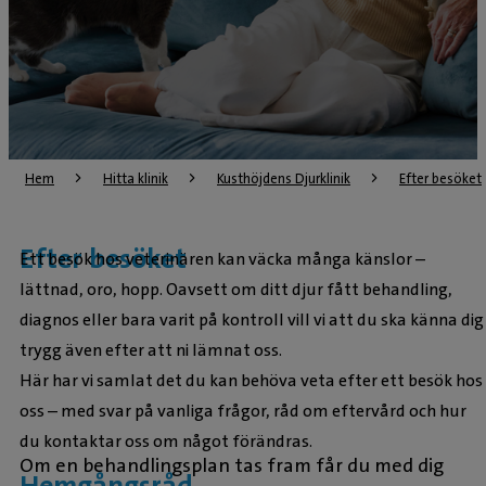
Hem
Hitta klinik
Kusthöjdens Djurklinik
Efter besöket
Efter besöket
Ett besök hos veterinären kan väcka många känslor –
lättnad, oro, hopp. Oavsett om ditt djur fått behandling,
diagnos eller bara varit på kontroll vill vi att du ska känna dig
trygg även efter att ni lämnat oss.
Här har vi samlat det du kan behöva veta efter ett besök hos
oss – med svar på vanliga frågor, råd om eftervård och hur
du kontaktar oss om något förändras.
Om en behandlingsplan tas fram får du med dig
Hemgångsråd