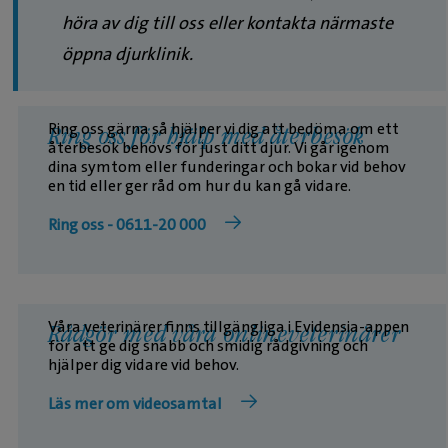
höra av dig till oss eller kontakta närmaste
öppna djurklinik.
Ring oss gärna så hjälper vi dig att bedöma om ett
Ring oss för hjälp med återbesök
återbesök behövs för just ditt djur. Vi går igenom
dina symtom eller funderingar och bokar vid behov
en tid eller ger råd om hur du kan gå vidare.
Ring oss - 0611-20 000
Våra veterinärer finns tillgängliga i Evidensia-appen
Rådgör med våra onlineveterinärer
för att ge dig snabb och smidig rådgivning och
hjälper dig vidare vid behov.
Läs mer om videosamtal