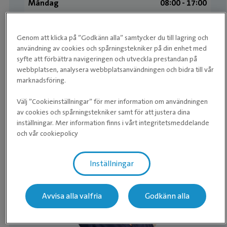
Måndag
08:00 ­- 17:00
Tisdag
08:00 ­- 17:00
Genom att klicka på ”Godkänn alla” samtycker du till lagring och
Onsdag
08:00 ­- 17:00
användning av cookies och spårningstekniker på din enhet med
syfte att förbättra navigeringen och utveckla prestandan på
Torsdag
08:00 ­- 17:00
webbplatsen, analysera webbplatsanvändningen och bidra till vår
marknadsföring.
Fredag
08:00 ­- 17:00
Lördag
Stängt
Välj ”Cookieinställningar” för mer information om användningen
av cookies och spårningstekniker samt för att justera dina
Söndag
Stängt
inställningar. Mer information finns i vårt integritetsmeddelande
och vår cookiepolicy
Medarbetare
Inställningar
Avvisa alla valfria
Godkänn alla