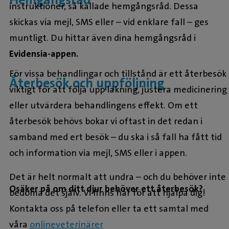
instruktioner, så kallade hemgångsråd. Dessa
skickas via mejl, SMS eller – vid enklare fall – ges
muntligt. Du hittar även dina hemgångsråd i
Evidensia-appen.
För vissa behandlingar och tillstånd är ett återbesök
Återbesök och uppföljning
viktigt för att följa upp läkning, justera medicinering
eller utvärdera behandlingens effekt. Om ett
återbesök behövs bokar vi oftast in det redan i
samband med ert besök – du ska i så fall ha fått tid
och information via mejl, SMS eller i appen.
Det är helt normalt att undra – och du behöver inte
Osäker på om ditt djur behöver ett återbesök?
bedöma det själv. Vi finns här för att hjälpa dig!
Kontakta oss på telefon eller ta ett samtal med
våra
onlineveterinärer