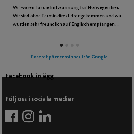
Wir waren für die Entwurmung für Norwegen hier.
Wir sind ohne Termin direkt drangekommen und wir
wurden sehr freundlich auf Englisch empfangen.
Leider war die Bescheinigung mit 590 SEK
vergleichsweise teuer, andere Tierärzte/Kliniken
verlangen 100-150 SEK weniger. Medikamente kann
Baserat på recensioner från Google
man mitbringen oder vor Ort erwerben. Für unseren
Labrador (27 kg) haben 3 Tabletten nochmal 340
Kronen gekostet. Wir sind dennoch zufrieden, da wir
Facebook inlägg
die Bescheinigung ohne Wartezeit erhalten haben und
unsere Fahrt fortsetzen konnten.
Följ oss i sociala medier