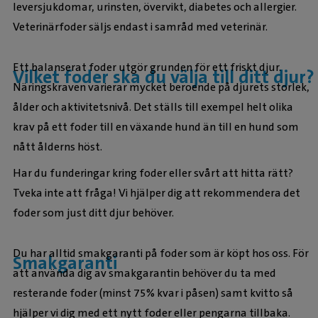
leversjukdomar, urinsten, övervikt, diabetes och allergier.
Veterinärfoder säljs endast i samråd med veterinär.
Ett balanserat foder utgör grunden för ett friskt djur.
Vilket foder ska du välja till ditt djur?
Näringskraven varierar mycket beroende på djurets storlek,
ålder och aktivitetsnivå. Det ställs till exempel helt olika
krav på ett foder till en växande hund än till en hund som
nått ålderns höst.
Har du funderingar kring foder eller svårt att hitta rätt?
Tveka inte att fråga! Vi hjälper dig att rekommendera det
foder som just ditt djur behöver.
Du har alltid smakgaranti på foder som är köpt hos oss. För
Smakgaranti
att använda dig av smakgarantin behöver du ta med
resterande foder (minst 75% kvar i påsen) samt kvitto så
hjälper vi dig med ett nytt foder eller pengarna tillbaka.