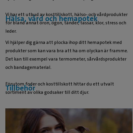
Vi har ett utbud av kosttillskott, hälso- och vårdprodukter
Hälsa, vård och hemapotek
för bland annat öron, ögon, tänder, tassar, klor, stress och
leder.
Vi hjälper dig gärna att plocka ihop ditt hemapotek med
produkter som kan vara bra att ha om olyckan är framme.
Det kan till exempel vara termometer, sårvårdsprodukter
och bandagematerial.
Förutom foder och kosttillskott hittar du ett utvalt
Tillbehör
sortiment av olika godsaker till ditt djur.