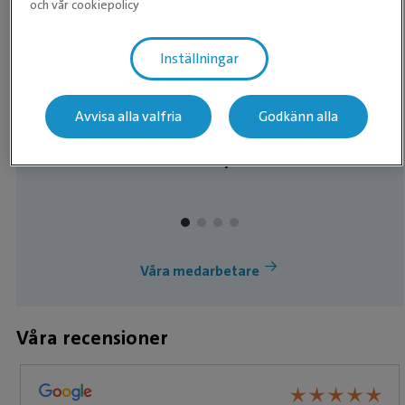
och vår cookiepolicy
Inställningar
Avvisa alla valfria
Godkänn alla
Björn
Chefsveterinär / Klinikchef
Våra medarbetare
Våra recensioner
★
★
★
★
★
★
★
★
★
★