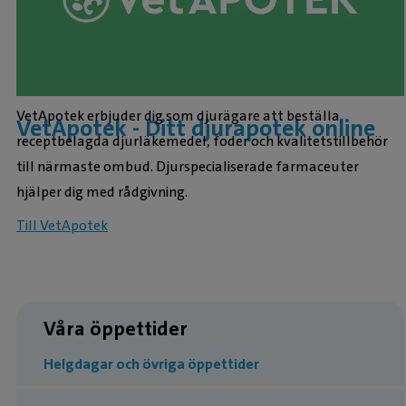
VetApotek erbjuder dig som djurägare att beställa
VetApotek - Ditt djurapotek online
receptbelagda djurläkemedel, foder och kvalitetstillbehör
till närmaste ombud. Djurspecialiserade farmaceuter
hjälper dig med rådgivning.
Till VetApotek
Våra öppettider
Helgdagar och övriga öppettider