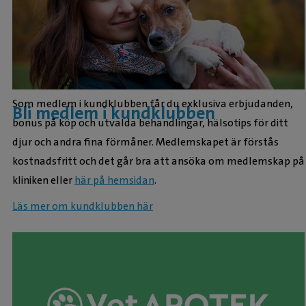
Som medlem i kundklubben får du exklusiva erbjudanden,
Bli medlem i kundklubben
bonus på köp och utvalda behandlingar, hälsotips för ditt
djur och andra fina förmåner. Medlemskapet är förstås
kostnadsfritt och det går bra att ansöka om medlemskap på
kliniken eller
här på hemsidan
.
Läs mer om kundklubben här