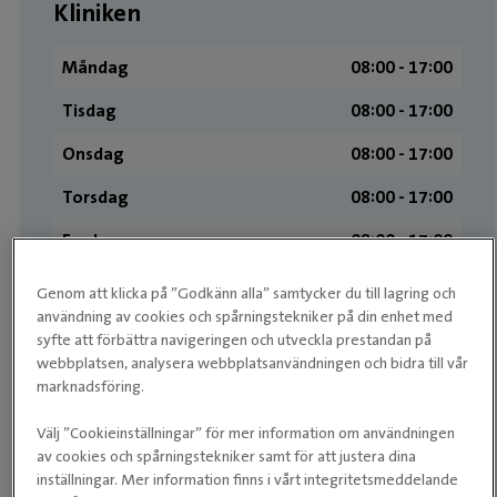
Kliniken
Måndag
08:00 ­- 17:00
Tisdag
08:00 ­- 17:00
Onsdag
08:00 ­- 17:00
Torsdag
08:00 ­- 17:00
Fredag
08:00 ­- 17:00
Lördag
Stängt
Genom att klicka på ”Godkänn alla” samtycker du till lagring och
användning av cookies och spårningstekniker på din enhet med
Söndag
Stängt
syfte att förbättra navigeringen och utveckla prestandan på
webbplatsen, analysera webbplatsanvändningen och bidra till vår
marknadsföring.
Medarbetare
Välj ”Cookieinställningar” för mer information om användningen
av cookies och spårningstekniker samt för att justera dina
inställningar. Mer information finns i vårt integritetsmeddelande