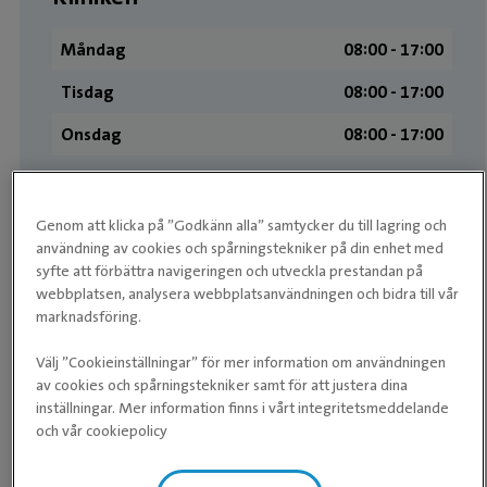
Måndag
08:00 ­- 17:00
Tisdag
08:00 ­- 17:00
Onsdag
08:00 ­- 17:00
Torsdag
08:00 ­- 17:00
Fredag
08:00 ­- 17:00
Genom att klicka på ”Godkänn alla” samtycker du till lagring och
användning av cookies och spårningstekniker på din enhet med
Lördag
Stängt
syfte att förbättra navigeringen och utveckla prestandan på
webbplatsen, analysera webbplatsanvändningen och bidra till vår
Söndag
Stängt
marknadsföring.
Välj ”Cookieinställningar” för mer information om användningen
Medarbetare
av cookies och spårningstekniker samt för att justera dina
inställningar. Mer information finns i vårt integritetsmeddelande
och vår cookiepolicy