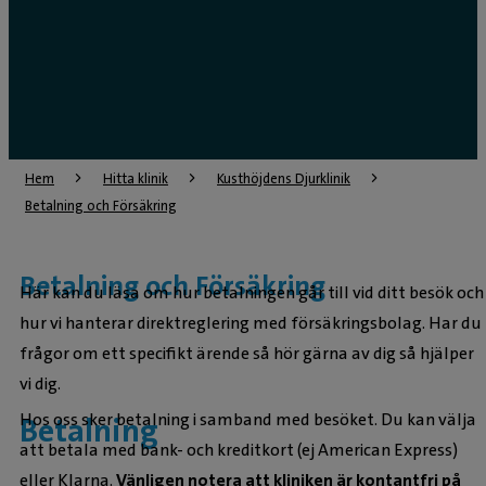
Hem
Hitta klinik
Kusthöjdens Djurklinik
Betalning och Försäkring
Betalning och Försäkring
Här kan du läsa om hur betalningen går till vid ditt besök och
hur vi hanterar direktreglering med försäkringsbolag. Har du
frågor om ett specifikt ärende så hör gärna av dig så hjälper
vi dig.
Hos oss sker betalning i samband med besöket. Du kan välja
Betalning
att betala med bank- och kreditkort (ej American Express)
eller Klarna.
Vänligen notera att kliniken är kontantfri på