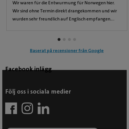
Wir waren für die Entwurmung für Norwegen hier.
Wir sind ohne Termin direkt drangekommen und wir
wurden sehr freundlich auf Englisch empfangen.
Leider war die Bescheinigung mit 590 SEK
vergleichsweise teuer, andere Tierärzte/Kliniken
verlangen 100-150 SEK weniger. Medikamente kann
Baserat på recensioner från Google
man mitbringen oder vor Ort erwerben. Für unseren
Labrador (27 kg) haben 3 Tabletten nochmal 340
Kronen gekostet. Wir sind dennoch zufrieden, da wir
Facebook inlägg
die Bescheinigung ohne Wartezeit erhalten haben und
unsere Fahrt fortsetzen konnten.
Följ oss i sociala medier