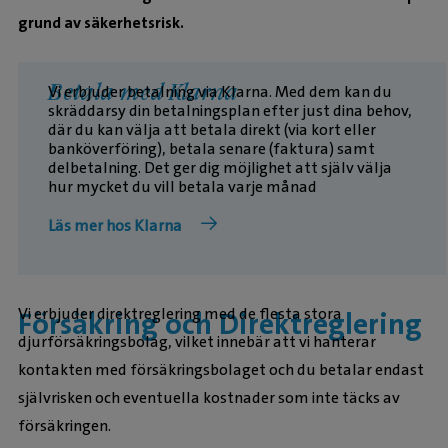
grund av säkerhetsrisk.
Betala med Klarna
Vi erbjuder betalning via Klarna. Med dem kan du
skräddarsy din betalningsplan efter just dina behov,
där du kan välja att betala direkt (via kort eller
banköverföring), betala senare (faktura) samt
delbetalning. Det ger dig möjlighet att själv välja
hur mycket du vill betala varje månad
Läs mer hos Klarna
Vi erbjuder direktreglering med de flesta stora
Försäkring och Direktreglering
djurförsäkringsbolag, vilket innebär att vi hanterar
kontakten med försäkringsbolaget och du betalar endast
självrisken och eventuella kostnader som inte täcks av
försäkringen.