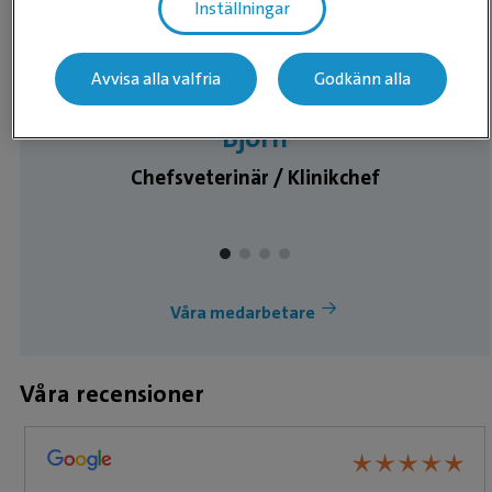
Inställningar
Avvisa alla valfria
Godkänn alla
Björn
Chefsveterinär / Klinikchef
Våra medarbetare
Våra recensioner
★
★
★
★
★
★
★
★
★
★