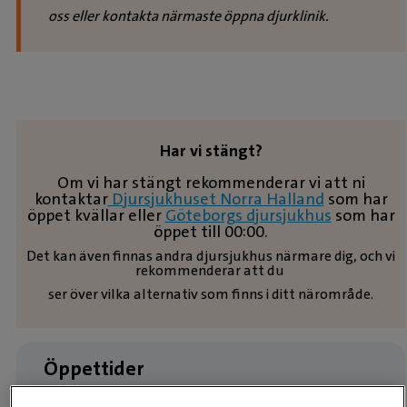
oss eller kontakta närmaste öppna djurklinik.
Har vi stängt?
Om vi har stängt rekommenderar vi att ni
kontaktar
Djursjukhuset Norra Halland
som har
öppet kvällar eller
Göteborgs djursjukhus
som har
öppet till 00:00.
Det kan även finnas andra djursjukhus närmare dig, och vi
rekommenderar att du
ser över vilka alternativ som finns i ditt närområde.
Öppettider