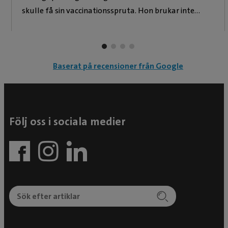
skulle få sin vaccinationsspruta. Hon brukar inte
tycka om varken veterinärer eller sprutor men
märkte knappt vad som hände. Hit kommer vi alltid
tillbaka!
Baserat på recensioner från Google
Följ oss i sociala medier