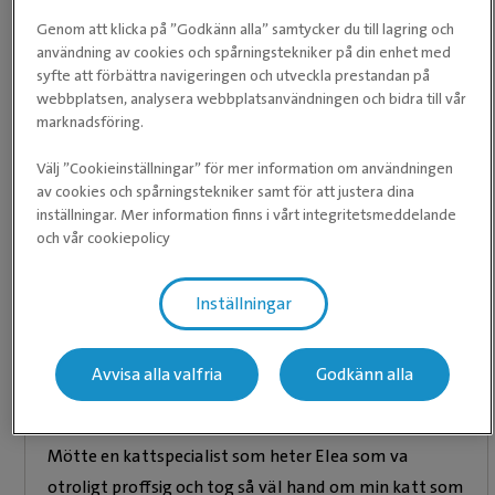
Sommarstängt
Stängt
Genom att klicka på ”Godkänn alla” samtycker du till lagring och
Tisdag
08:00 ­- 12:00, 13:00 ­- 17:00
användning av cookies och spårningstekniker på din enhet med
syfte att förbättra navigeringen och utveckla prestandan på
Sommarstängt
Stängt
webbplatsen, analysera webbplatsanvändningen och bidra till vår
marknadsföring.
Torsdag
08:00 ­- 12:00, 13:00 ­- 17:00
Välj ”Cookieinställningar” för mer information om användningen
Fredag
08:00 ­- 12:00, 13:00 ­- 17:00
av cookies och spårningstekniker samt för att justera dina
inställningar. Mer information finns i vårt integritetsmeddelande
Lördag
Stängt
och vår cookiepolicy
Söndag
Stängt
Inställningar
Våra recensioner
Avvisa alla valfria
Godkänn alla
★
★
★
★
★
★
★
★
★
★
Mötte en kattspecialist som heter Elea som va
otroligt proffsig och tog så väl hand om min katt som