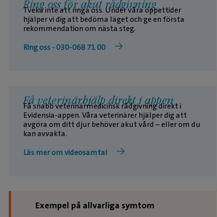
Ring oss för akut rådgivning
Tveka inte att ringa oss. Under våra öppettider
hjälper vi dig att bedöma läget och ge en första
rekommendation om nästa steg.
Ring oss - 030-068 71 00
Få veterinärhjälp direkt i appen
Få snabb veterinärmedicinsk rådgivning direkt i
Evidensia-appen. Våra veterinärer hjälper dig att
avgöra om ditt djur behöver akut vård – eller om du
kan avvakta.
Läs mer om videosamtal
Exempel på allvarliga symtom