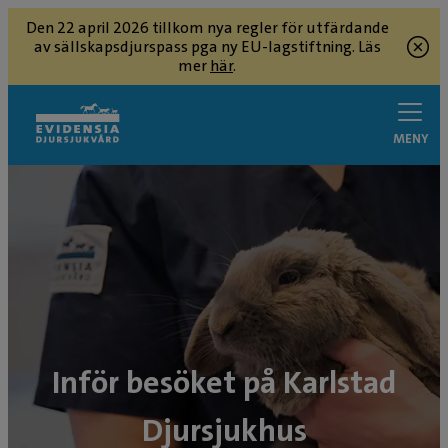
Den 22 april 2026 tillkom nya regler för utfärdande
av sällskapsdjurspass pga ny EU-lagstiftning. Läs
mer
här
.
MENY
Inför besöket på Karlstad
Djursjukhus