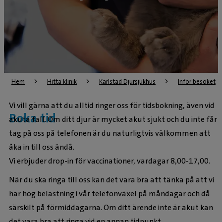
Hem
Hitta klinik
Karlstad Djursjukhus
Inför besöket
Vi vill gärna att du alltid ringer oss för tidsbokning, även vid
Boka tid
akuta fall. Om ditt djur är mycket akut sjukt och du inte får
tag på oss på telefonen är du naturligtvis välkommen att
åka in till oss ändå.
Vi erbjuder drop-in för vaccinationer, vardagar 8,00-17,00.
När du ska ringa till oss kan det vara bra att tänka på att vi
har hög belastning i vår telefonväxel på måndagar och då
särskilt på förmiddagarna. Om ditt ärende inte är akut kan
det vara bra att ringa vid en annan tidpunkt.