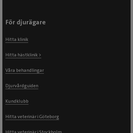
För djurägare
Hitta klinik
Hitta hästklinik >
Våra behandlingar
Djurvårdguiden
Kundklubb
Hitta veterinär i Göteborg
Hitta veterinär i Stockholm