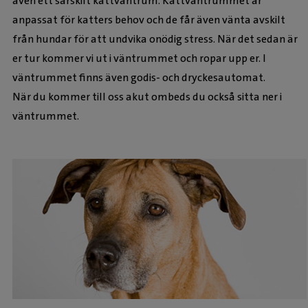
även ett särskilt kattväntrum. Kattväntrummet är
anpassat för katters behov och de får även vänta avskilt
från hundar för att undvika onödig stress. När det sedan är
er tur kommer vi ut i väntrummet och ropar upp er. I
väntrummet finns även godis- och dryckesautomat.
När du kommer till oss akut ombeds du också sitta ner i
väntrummet.