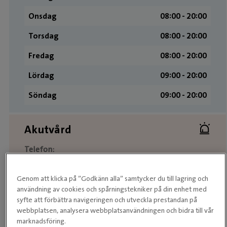
Onsdag
08:00 ­- 20:00
Torsdag
08:00 ­- 20:00
Fredag
08:00 ­- 20:00
Lördag
09:00 ­- 20:00
Söndag
09:00 ­- 20:00
Akutvård
Telefon:
Vardagar 07:00-20:00
Lördagar 08:00-20:00
Söndagar 08:00-20:00
Genom att klicka på ”Godkänn alla” samtycker du till lagring och
användning av cookies och spårningstekniker på din enhet med
Måndag
08:00-20:00
syfte att förbättra navigeringen och utveckla prestandan på
webbplatsen, analysera webbplatsanvändningen och bidra till vår
Tisdag
08:00-20:00
marknadsföring.