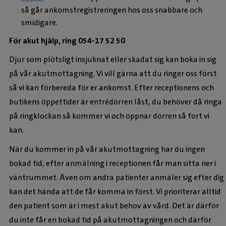
så går ankomstregistreringen hos oss snabbare och
smidigare.
För akut hjälp, ring 054-17 52 50
Djur som plötsligt insjuknat eller skadat sig kan boka in sig
på vår akutmottagning. Vi vill gärna att du ringer oss först
så vi kan förbereda för er ankomst. Efter receptionens och
butikens öppettider är entrédörren låst, du behöver då ringa
på ringklockan så kommer vi och öppnar dörren så fort vi
kan.
När du kommer in på vår akutmottagning har du ingen
bokad tid, efter anmälning i receptionen får man sitta ner i
väntrummet. Även om andra patienter anmäler sig efter dig
kan det hända att de får komma in först. Vi prioriterar alltid
den patient som är i mest akut behov av vård. Det är därför
du inte får en bokad tid på akutmottagningen och därför