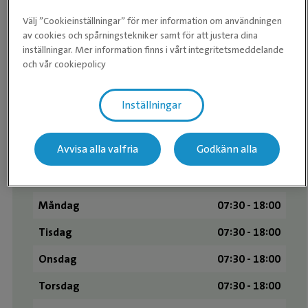
Onsdag
08:00-20:00
Välj ”Cookieinställningar” för mer information om användningen
av cookies och spårningstekniker samt för att justera dina
Torsdag
08:00-20:00
inställningar. Mer information finns i vårt integritetsmeddelande
och vår cookiepolicy
Fredag
08:00-20:00
Lördag
09:00-20:00
Inställningar
Söndag
09:00-20:00
Avvisa alla valfria
Godkänn alla
Butiken
Måndag
07:30 - 18:00
Tisdag
07:30 - 18:00
Onsdag
07:30 - 18:00
Torsdag
07:30 - 18:00