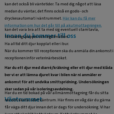
kan det också bli väntetider. Ta med dig något att läsa
medan du väntar, det finns också en godis- och
dryckesautomat i väntrummet.
Här kan du få mer
information om hur det går till på akutmottagningen.
kan det vara bra att ta med sig eventuell stamtavla,
Innan du kommer till oss
försäkringspapper och legitimation.
Ha alltid ditt djur kopplat eller i bur.
När du kommer till receptionen ska du anmäla din ankomst i
receptionen inför veterinärbesöket.
Har du ett djur med diarré/kräkning eller ett djur med klåda
ber vi er att lämna djuret kvar i bilen när ni anmäler er
ankomst för att undvika smittspridning. Undersökningen
sker sedan på vår isoleringsavdelning.
Har du en tid bokad på vår allmänmottagning får du sitta
Väntrummet
ner och vänta i vårt väntrum. Här finns en våg där du gärna
får väga ditt djur innan det är dags för undersökning. Vi har