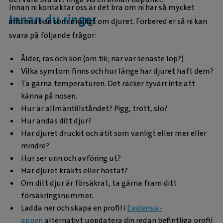
Innan ni kontaktar oss är det bra om ni har så mycket
Innan du ringer
information som möjligt om djuret. Förbered er så ni kan
svara på följande frågor:
Ålder, ras och kön (om tik; när var senaste löp?)
Vilka symtom finns och hur länge har djuret haft dem?
Ta gärna temperaturen. Det räcker tyvärr inte att
känna på nosen.
Hur är allmäntillståndet? Pigg, trött, slö?
Hur andas ditt djur?
Har djuret druckit och ätit som vanligt eller mer eller
mindre?
Hur ser urin och avföring ut?
Har djuret kräkts eller hostat?
Om ditt djur är försäkrat, ta gärna fram ditt
försäkringsnummer.
Ladda ner och skapa en profil i
Evidensia-
appen
alternativt uppdatera din redan befintliga profil