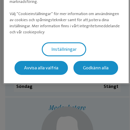
marknadsföring.
Kliniken
Välj ”Cookieinställningar” för mer information om användningen
Måndag
07:30 ­- 18:00
av cookies och spårningstekniker samt för att justera dina
inställningar. Mer information finns i vårt integritetsmeddelande
Tisdag
07:30 ­- 17:00
och vår cookiepolicy
Onsdag
07:30 ­- 18:00
Inställningar
Torsdag
07:30 ­- 17:00
Fredag
07:30 ­- 16:00
Avvisa alla valfria
Godkänn alla
Lördag
Stängt
Söndag
Stängt
Medarbetare