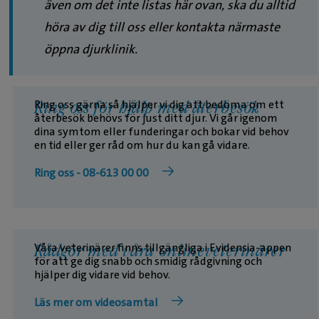
även om det inte listas här ovan, ska du alltid
höra av dig till oss eller kontakta närmaste
öppna djurklinik.
Ring oss gärna så hjälper vi dig att bedöma om ett
Ring oss för hjälp med återbesök
återbesök behövs för just ditt djur. Vi går igenom
dina symtom eller funderingar och bokar vid behov
en tid eller ger råd om hur du kan gå vidare.
Ring oss - 08-613 00 00
Våra veterinärer finns tillgängliga i Evidensia-appen
Rådgör med våra onlineveterinärer
för att ge dig snabb och smidig rådgivning och
hjälper dig vidare vid behov.
Läs mer om videosamtal