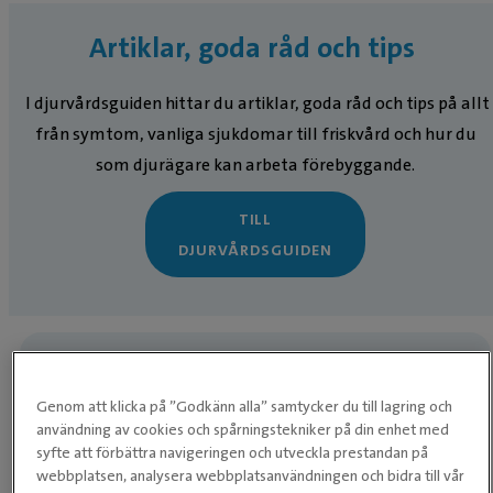
Artiklar, goda råd och tips
I djurvårdsguiden hittar du artiklar, goda råd och tips på allt
från symtom, vanliga sjukdomar till friskvård och hur du
som djurägare kan arbeta förebyggande.
TILL
DJURVÅRDSGUIDEN
Våra öppettider
Telefontid:
Genom att klicka på ”Godkänn alla” samtycker du till lagring och
Mån-fre från kl. 08:00
användning av cookies och spårningstekniker på din enhet med
syfte att förbättra navigeringen och utveckla prestandan på
webbplatsen, analysera webbplatsanvändningen och bidra till vår