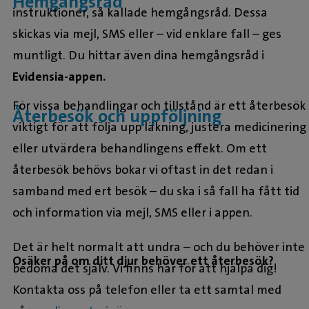
Hemgångsråd
instruktioner, så kallade hemgångsråd. Dessa
skickas via mejl, SMS eller – vid enklare fall – ges
muntligt. Du hittar även dina hemgångsråd i
Evidensia-appen.
För vissa behandlingar och tillstånd är ett återbesök
Återbesök och uppföljning
viktigt för att följa upp läkning, justera medicinering
eller utvärdera behandlingens effekt. Om ett
återbesök behövs bokar vi oftast in det redan i
samband med ert besök – du ska i så fall ha fått tid
och information via mejl, SMS eller i appen.
Det är helt normalt att undra – och du behöver inte
Osäker på om ditt djur behöver ett återbesök?
bedöma det själv. Vi finns här för att hjälpa dig!
Kontakta oss på telefon eller ta ett samtal med