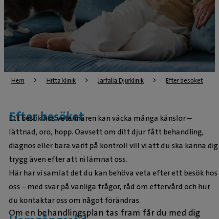
Hem
Hitta klinik
Järfälla Djurklinik
Efter besöket
Efter besöket
Ett besök hos veterinären kan väcka många känslor –
lättnad, oro, hopp. Oavsett om ditt djur fått behandling,
diagnos eller bara varit på kontroll vill vi att du ska känna dig
trygg även efter att ni lämnat oss.
Här har vi samlat det du kan behöva veta efter ett besök hos
oss – med svar på vanliga frågor, råd om eftervård och hur
du kontaktar oss om något förändras.
Om en behandlingsplan tas fram får du med dig