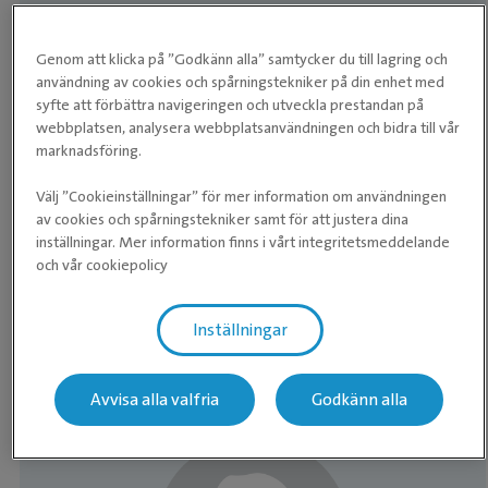
Kliniken
Genom att klicka på ”Godkänn alla” samtycker du till lagring och
användning av cookies och spårningstekniker på din enhet med
Måndag
07:30 ­- 18:00
syfte att förbättra navigeringen och utveckla prestandan på
webbplatsen, analysera webbplatsanvändningen och bidra till vår
Tisdag
07:30 ­- 17:00
marknadsföring.
Onsdag
07:30 ­- 18:00
Välj ”Cookieinställningar” för mer information om användningen
av cookies och spårningstekniker samt för att justera dina
Torsdag
07:30 ­- 17:00
inställningar. Mer information finns i vårt integritetsmeddelande
och vår cookiepolicy
Fredag
07:30 ­- 16:00
Lördag
Stängt
Inställningar
Söndag
Stängt
Avvisa alla valfria
Godkänn alla
Medarbetare