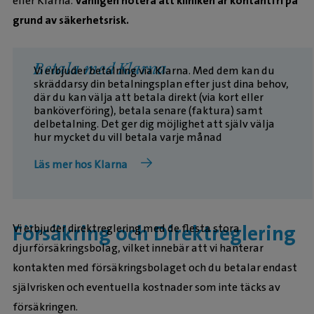
eller Klarna.
Vänligen notera att kliniken är kontantfri på
grund av säkerhetsrisk.
Betala med Klarna
Vi erbjuder betalning via Klarna. Med dem kan du
skräddarsy din betalningsplan efter just dina behov,
där du kan välja att betala direkt (via kort eller
banköverföring), betala senare (faktura) samt
delbetalning. Det ger dig möjlighet att själv välja
hur mycket du vill betala varje månad
Läs mer hos Klarna
Försäkring och Direktreglering
Vi erbjuder direktreglering med de flesta stora
djurförsäkringsbolag, vilket innebär att vi hanterar
kontakten med försäkringsbolaget och du betalar endast
självrisken och eventuella kostnader som inte täcks av
försäkringen.