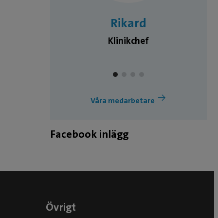
a
Rikard
eterinär
Klinikchef
Våra medarbetare
Facebook inlägg
Övrigt