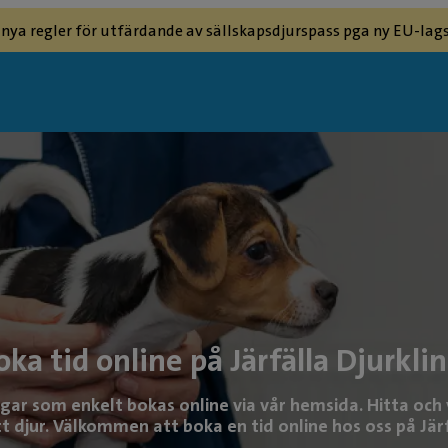
 nya regler för utfärdande av sällskapsdjurspass pga ny EU-lags
oka tid online på Järfälla Djurklin
ngar som enkelt bokas online via vår hemsida. Hitta och 
tt djur. Välkommen att boka en tid online hos oss på Järf