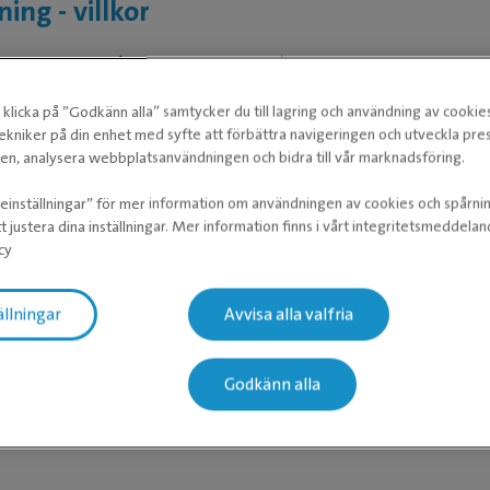
ing - villkor
 avser ETT djur (om inte annat anges).
om instruktionerna från kliniken när du valt behandling, så
klicka på ”Godkänn alla” samtycker du till lagring och användning av cookie
 för ditt djur, för dig och för oss.
ekniker på din enhet med syfte att förbättra navigeringen och utveckla pr
as online ska gälla djur som för övrigt har gott allmäntillstånd
n, analysera webbplatsanvändningen och bidra till vår marknadsföring.
atten och som inte behöver läggas in för sjukvård eller har
m/kända smittsamma sjukdomar/feber.
ieinställningar” för mer information om användningen av cookies och spårni
t justera dina inställningar. Mer information finns i vårt integritetsmeddela
att boka tid om:
cy
akuta symtom eller du misstänker att ditt djur är allvarligt sjuk
ällningar
Avvisa alla valfria
er kan finnas att boka online.
d för fler än ett djur eller ditt djur har fler besvär.
 remitterad från en annan veterinär.
Godkänn alla
en eller den tid du vill boka finns inte i vårt bokningssystem.