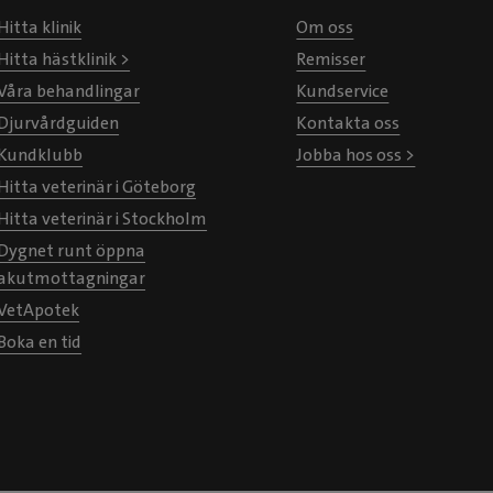
Hitta klinik
Om oss
Hitta hästklinik >
Remisser
Våra behandlingar
Kundservice
Djurvårdguiden
Kontakta oss
Kundklubb
Jobba hos oss >
Hitta veterinär i Göteborg
Hitta veterinär i Stockholm
Dygnet runt öppna
akutmottagningar
VetApotek
Boka en tid