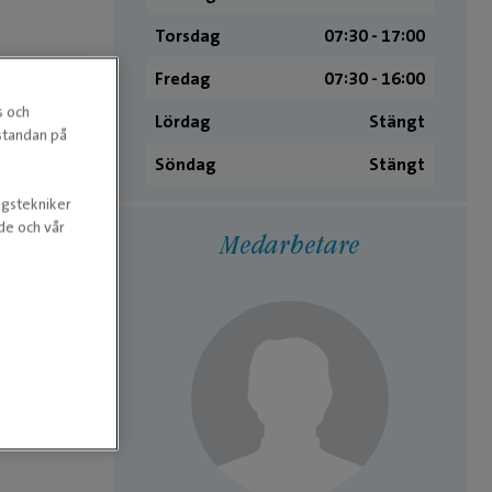
Torsdag
07:30 ­- 17:00
Fredag
07:30 ­- 16:00
s och
Lördag
Stängt
estandan på
,
Söndag
Stängt
ngstekniker
nde och vår
Medarbetare
.