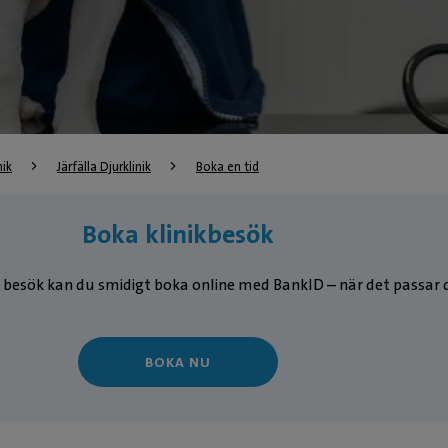
nik
Järfälla Djurklinik
Boka en tid
Boka klinikbesök
 besök kan du smidigt boka online med BankID – när det passar d
BOKA NU