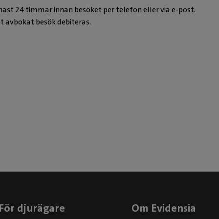
ast 24 timmar innan besöket per telefon eller via e-post.
Nikol
t avbokat besök debiteras.
Legitimerad V
För djurägare
Om Evidensia