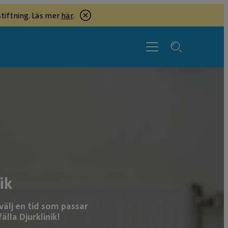
tiftning. Läs mer
här
.
ik
välj en tid som passar
älla Djurklinik!