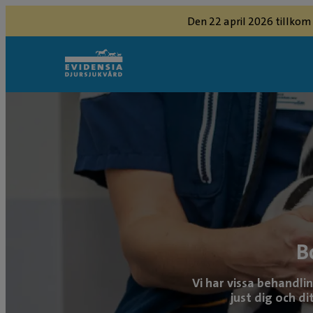
Den 22 april 2026 tillkom
B
Vi har vissa behandli
just dig och di