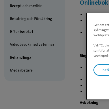
Onlinebokn
Recept och medicin
Varje bokning
Betalning och Försäkring
Läs noga igen
Genom att 
underlättar du
spårningst
Efter besöket
Besök som bok
webbplatse
får behålla v
misstanke o
Videobesök med veterinär
Välj ”Cook
samt för at
Ring till oss för 
cookiepoli
Behandlingar
Ditt djur har 
Inst
Medarbetare
Vissa akuttid
Du vill boka ti
Du har blivit
Behandlingstyp
Avbokning