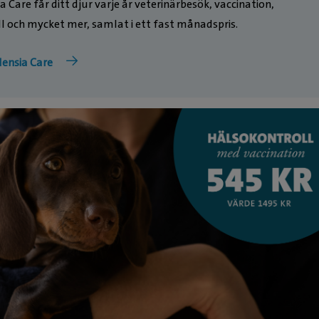
 Care får ditt djur varje år veterinärbesök, vaccination,
l och mycket mer, samlat i ett fast månadspris.
ensia Care