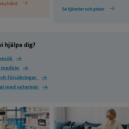
akutvård
Se tjänster och priser
i hjälpa dig?
kbesök
→
 medicin
→
och försäkringar
→
al med veterinär
→
SPECIALIST I HUNDENS
SJUKDOMAR, ÖGO
POLIKLINIK, OP
Kristina W
Leg. veter