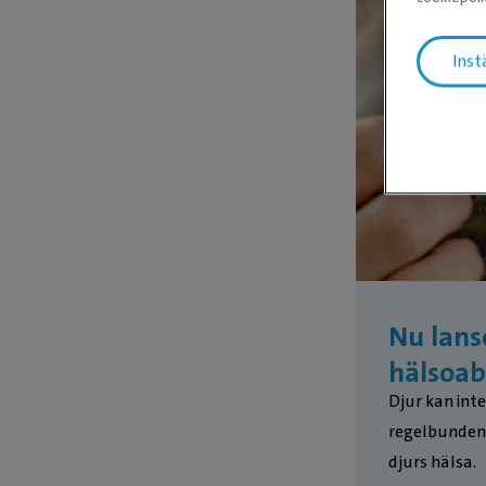
Inst
Nu lanse
hälsoab
Djur kan inte
regelbunden 
djurs hälsa.