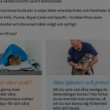
sta vården och ett varmt bemötande.
lsorterad butik där vi säljer både veterinärfoder och friskfoder ti
 Hill´s, Purina, Royal Canin och Specific. I butiken finns även
odukter och lite annat både roligt och nyttigt.
 till oss!
jur akut sjukt?
Våra tjänster och priser
ig gärna med
Vill du veta vad våra vanligaste
nder våra
behandlingar kostar? Här hittar
Tillsammans ordnar
du en översikt över priserna, så
 djur får rätt vård.
att du kan känna dig förberedd
inför ditt besök.