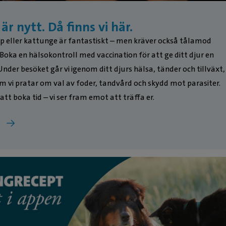
 är nytt. Då finns vi här.
lp eller kattunge är fantastiskt – men kräver också tålamod
Boka en hälsokontroll med vaccination för att ge ditt djur en
Under besöket går vi igenom ditt djurs hälsa, tänder och tillväxt,
m vi pratar om val av foder, tandvård och skydd mot parasiter.
t boka tid – vi ser fram emot att träffa er.