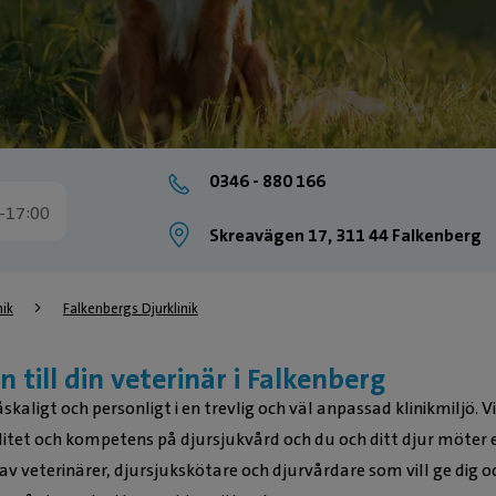
0346 - 880 166
-17:00
Skreavägen 17, 311 44 Falkenberg
nik
Falkenbergs Djurklinik
till din veterinär i Falkenberg
skaligt och personligt i en trevlig och väl anpassad klinikmiljö. Vi
litet och kompetens på djursjukvård och du och ditt djur möter 
v veterinärer, djursjukskötare och djurvårdare som vill ge dig o