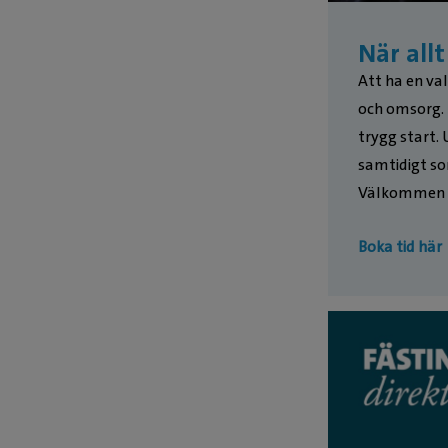
När allt
Att ha en va
och omsorg. 
trygg start. 
samtidigt so
Välkommen at
Boka tid här