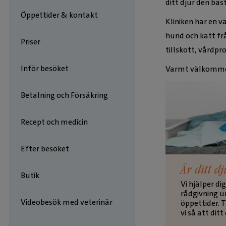
ditt djur den bä
Öppettider & kontakt
Kliniken har en vä
hund och katt från
Priser
tillskott, vårdpr
Inför besöket
Varmt välkommen
Betalning och Försäkring
Recept och medicin
Efter besöket
Är ditt d
Butik
Vi hjälper d
rådgivning u
Videobesök med veterinär
öppettider. 
vi så att ditt