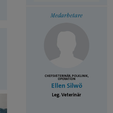
Medarbetare
 OCH KATTENS
CHEFSVETERINÄR, POLKLINIK,
NLYSARE,
OPERATION
ERATION
Ellen Silwö
idmark
Leg. Veterinär
inär