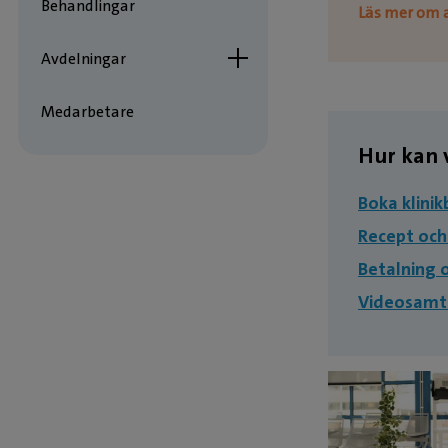
Behandlingar
Läs mer om 
Avdelningar
Medarbetare
Hur kan v
Boka klini
Recept och
Betalning 
Videosamt