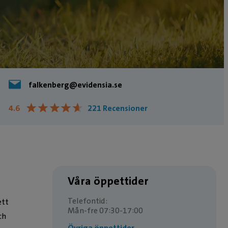
falkenberg@evidensia.se
★
★
★
★
★
★
★
★
★
★
4.6
221 Recensioner
Våra öppettider
Telefontid:
ett
Mån-fre 07:30-17:00
ch
Övriga öppettider