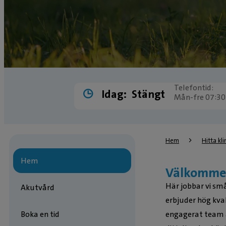
Telefontid:
Idag:
Stängt
Mån-fre 07:30
Hem
Hitta kli
Hem
Välkommen 
Här jobbar vi små
Akutvård
erbjuder hög kva
engagerat team a
Boka en tid