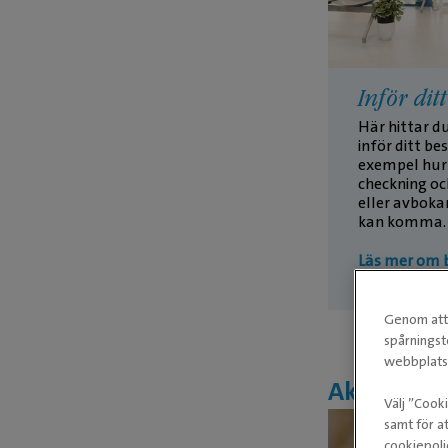
Inför dit
Här hittar d
inför ditt bes
exempel hur 
checkning oc
eller avbokar
kan komma.
Läs mer om 
Genom att 
spårningst
webbplatse
Aktuellt
Välj ”Cook
samt för at
cookiepoli