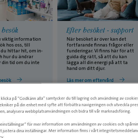
t besök
Efter besöket - support
u viktig information
När besöket är över kan det
ök hos oss, till
fortfarande finnas frågor eller
du hittar hit, om in-
funderingar. Vi finns här för att
h hur du ändrar
guida dig rätt, så att du kan
★
★
 din tid om du inte
lägga all din energi på att ta
hand om ditt djur.
Rekommendation från famil
besök
Läs mer om eftervård
eller kollegorHela situatio
det att du anländer till sjuk
dess att du hämtar ditt dju
klicka på ”Godkänn alla” samtycker du till lagring och användning av cookie
ekniker på din enhet med syfte att förbättra navigeringen och utveckla pr
hög klass på hela situation
n, analysera webbplatsanvändningen och bidra till vår marknadsföring.
personal och dess helhet
ieinställningar” för mer information om användningen av cookies och spårni
t justera dina inställningar. Mer information finns i vårt integritetsmeddela
cy