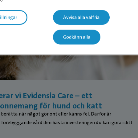
ällningar
Avvisa alla valfria
Godkänn alla
rar vi Evidensia Care – ett
onnemang för hund och katt
 berätta när något gör ont eller känns fel. Därför är
förebyggande vård den bästa investeringen du kan göra i ditt