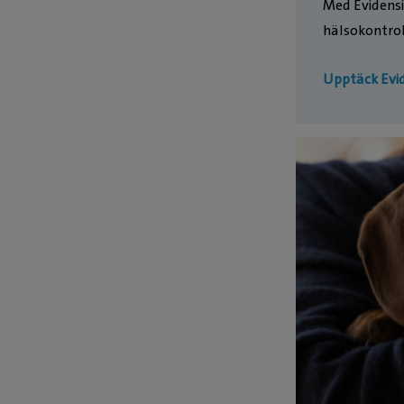
Med Evidensia
hälsokontrol
Upptäck Evid