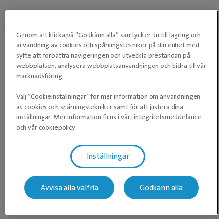
Ring oss för att boka en tid.
Boka tid
Genom att klicka på ”Godkänn alla” samtycker du till lagring och
0346 - 880 166
användning av cookies och spårningstekniker på din enhet med
syfte att förbättra navigeringen och utveckla prestandan på
Våra öppettider
webbplatsen, analysera webbplatsanvändningen och bidra till vår
marknadsföring.
Telefontid:
Mån-fre 07:30-17:00
Välj ”Cookieinställningar” för mer information om användningen
av cookies och spårningstekniker samt för att justera dina
Övriga öppettider
inställningar. Mer information finns i vårt integritetsmeddelande
och vår cookiepolicy
Kliniken
Inställningar
Måndag
08:00 ­- 12:00, 13:00 ­- 17:00
Tisdag
08:00 ­- 12:00, 13:00 ­- 17:00
Avvisa alla valfria
Godkänn alla
Onsdag
08:00 ­- 12:00, 13:00 ­- 17:00