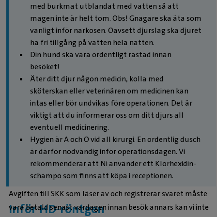
med burkmat utblandat med vatten så att
magen inte är helt tom. Obs! Gnagare ska äta som
vanligt inför narkosen. Oavsett djurslag ska djuret
ha fri tillgång på vatten hela natten.
Din hund ska vara ordentligt rastad innan
besöket!
Äter ditt djur någon medicin, kolla med
sköterskan eller veterinären om medicinen kan
intas eller bör undvikas före operationen. Det är
viktigt att du informerar oss om ditt djurs all
eventuell medicinering.
Hygien är A och O vid all kirurgi. En ordentlig dusch
är därför nödvändig inför operationsdagen. Vi
rekommenderar att Ni använder ett Klorhexidin-
schampo som finns att köpa i receptionen.
Avgiften till SKK som läser av och registrerar svaret måste
Inför HD-röntgen
vara betald senast vardagen innan besök annars kan vi inte