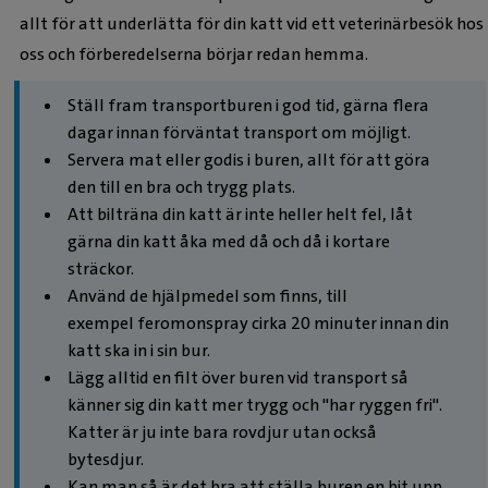
allt för att underlätta för din katt vid ett veterinärbesök hos
oss och förberedelserna börjar redan hemma.
Ställ fram transportburen i god tid, gärna flera
dagar innan förväntat transport om möjligt.
Servera mat eller godis i buren, allt för att göra
den till en bra och trygg plats.
Att bilträna din katt är inte heller helt fel, låt
gärna din katt åka med då och då i kortare
sträckor.
Använd de hjälpmedel som finns, till
exempel feromonspray cirka 20 minuter innan din
katt ska in i sin bur.
Lägg alltid en filt över buren vid transport så
känner sig din katt mer trygg och "har ryggen fri".
Katter är ju inte bara rovdjur utan också
bytesdjur.
Kan man så är det bra att ställa buren en bit upp,