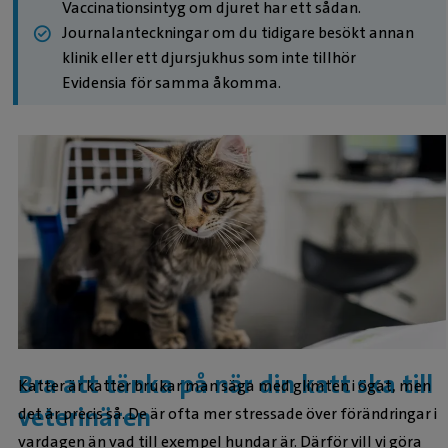
Vaccinationsintyg om djuret har ett sådan.
Journalanteckningar om du tidigare besökt annan
klinik eller ett djursjukhus som inte tillhör
Evidensia för samma åkomma.
Bra att tänka på när din katt ska till
Katter är katter brukar man säga med glimten i ögat, men
veterinären
det är precis så. De är ofta mer stressade över förändringar i
vardagen än vad till exempel hundar är. Därför vill vi göra