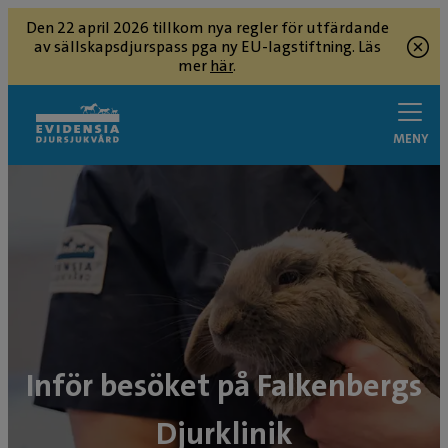
Den 22 april 2026 tillkom nya regler för utfärdande
av sällskapsdjurspass pga ny EU-lagstiftning. Läs
mer
här
.
MENY
Inför besöket på Falkenbergs
Djurklinik