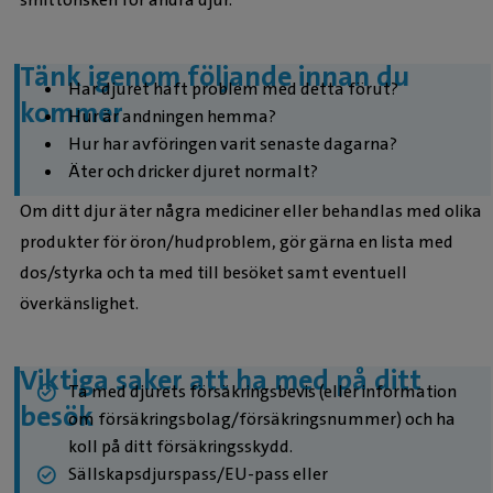
Tänk igenom följande innan du
Har djuret haft problem med detta förut?
kommer
Hur är andningen hemma?
Hur har avföringen varit senaste dagarna?
Äter och dricker djuret normalt?
Om ditt djur äter några mediciner eller behandlas med olika
produkter för öron/hudproblem, gör gärna en lista med
dos/styrka och ta med till besöket samt eventuell
överkänslighet.
Viktiga saker att ha med på ditt
Ta med djurets försäkringsbevis (eller information
besök
om försäkringsbolag/försäkringsnummer) och ha
koll på ditt försäkringsskydd.
Sällskapsdjurspass/EU-pass eller