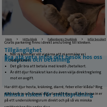
Hem
Hitta klinik
Falkenbergs Djurklinik
Inför besöket
Gratis parkering finns i direkt anslutning till kliniken.
Tillgänglighet
När ni kommer vill vi gärna att ni anmäler er i
Bra att veta inför ditt besök hos oss
Reception och betalning
receptionen.
Det går bra att betala med kredit-/betalkort.
Är ditt djur försäkrat kan du även välja direktreglering
mot en avgift.
Har ditt djur hosta, kräkning, diarré, feber eller klåda? Ring
Minska risken för smittspridning
eller kom in och anmäl dig utan ditt djur, så kan vi visa in er
på ett undersökningsrum direkt och på så vis minska
smittorisken för andra djur.