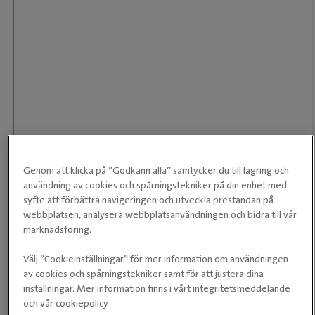
Genom att klicka på ”Godkänn alla” samtycker du till lagring och
användning av cookies och spårningstekniker på din enhet med
syfte att förbättra navigeringen och utveckla prestandan på
webbplatsen, analysera webbplatsanvändningen och bidra till vår
Våra öppettider
marknadsföring.
Telefontid:
Välj ”Cookieinställningar” för mer information om användningen
Mån-fre 07:30-17:00
av cookies och spårningstekniker samt för att justera dina
inställningar. Mer information finns i vårt integritetsmeddelande
Övriga öppettider
och vår cookiepolicy