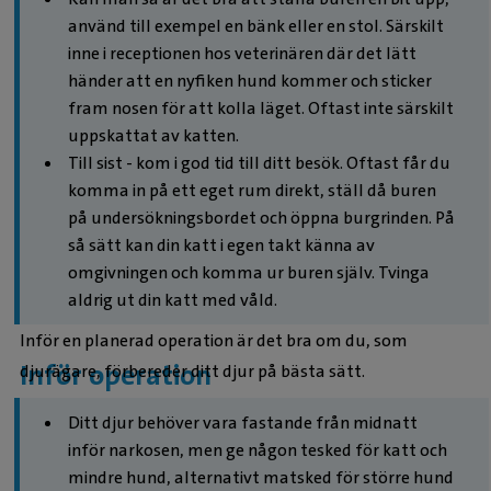
använd till exempel en bänk eller en stol. Särskilt
inne i receptionen hos veterinären där det lätt
händer att en nyfiken hund kommer och sticker
fram nosen för att kolla läget. Oftast inte särskilt
uppskattat av katten.
Till sist - kom i god tid till ditt besök. Oftast får du
komma in på ett eget rum direkt, ställ då buren
på undersökningsbordet och öppna burgrinden. På
så sätt kan din katt i egen takt känna av
omgivningen och komma ur buren själv. Tvinga
aldrig ut din katt med våld.
Inför en planerad operation är det bra om du, som
Inför operation
djurägare, förbereder ditt djur på bästa sätt.
Ditt djur behöver vara fastande från midnatt
inför narkosen, men ge någon tesked för katt och
mindre hund, alternativt matsked för större hund