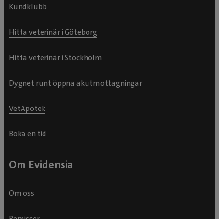
Kundklubb
Hitta veterinär i Göteborg
Hitta veterinär i Stockholm
Dygnet runt öppna akutmottagningar
VetApotek
Boka en tid
Om Evidensia
Om oss
Remisser