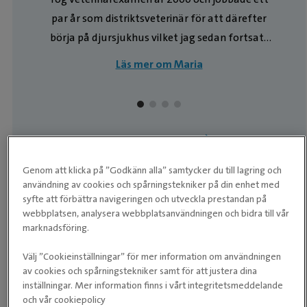
par år som distriktsveterinär för att därefter
börja på djursjukhus vilket jag sedan fortsatt
med till jag våren 2018 började på Evidensia
Läs mer om Maria
Djurklinken Sandviken. Mina huvudintressen,
och som jag jobbar mest med, är anestesi och
kirurgi samt hältutredningar. Jag tycker det är
alldeles särskilt roligt med jakthundar och
Våra medarbetare
arbetet kring att förebygga, och när så behövs
Genom att klicka på ”Godkänn alla” samtycker du till lagring och
behandla, de skador de råkar ut för.
användning av cookies och spårningstekniker på din enhet med
Våra recensioner
syfte att förbättra navigeringen och utveckla prestandan på
webbplatsen, analysera webbplatsanvändningen och bidra till vår
marknadsföring.
★
★
★
★
★
★
★
★
★
★
Välj ”Cookieinställningar” för mer information om användningen
Annat - (vänligen specificera)Väldigt trevlig personal,
av cookies och spårningstekniker samt för att justera dina
kände mig välkommen.
inställningar. Mer information finns i vårt integritetsmeddelande
och vår cookiepolicy