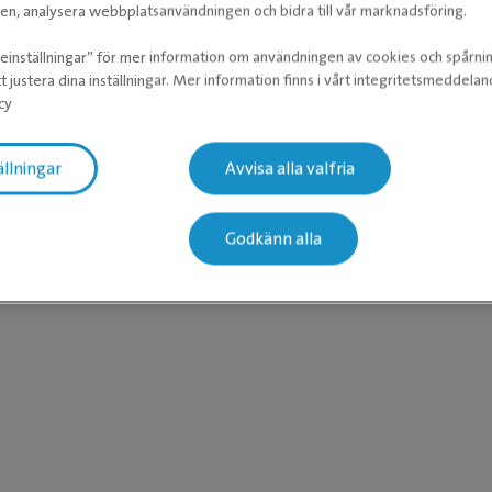
n, analysera webbplatsanvändningen och bidra till vår marknadsföring.
du veta mer om videosamtal med våra
veterinärer?
ieinställningar” för mer information om användningen av cookies och spårni
t justera dina inställningar. Mer information finns i vårt integritetsmeddela
cy
LÄS MER OM VIDEOSAMTAL
ällningar
Avvisa alla valfria
Josefi
Godkänn alla
Leg. Veter