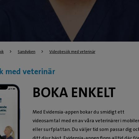
nik
Sandviken
Videobesök med veterinär
k med veterinär
BOKA ENKELT
Med Evidensia-appen bokar du smidigt ett
videosamtal med en av våra veterinärer i mobile
eller surfplattan. Du väljer tid som passar dig oc
ditt djur bäst. Evidensia-appen finns alltid där fö