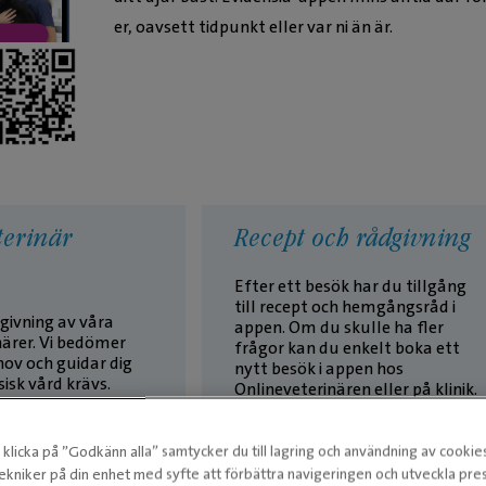
er, oavsett tidpunkt eller var ni än är.
terinär
Recept och rådgivning
Efter ett besök har du tillgång
till recept och hemgångsråd i
givning av våra
appen. Om du skulle ha fler
närer. Vi bedömer
frågor kan du enkelt boka ett
hov och guidar dig
nytt besök i appen hos
isk vård krävs.
Onlineveterinären eller på klinik.
klicka på ”Godkänn alla” samtycker du till lagring och användning av cookie
ekniker på din enhet med syfte att förbättra navigeringen och utveckla pr