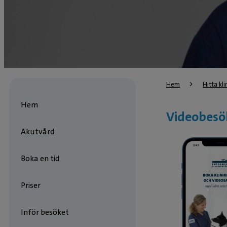
Hem
Hitta kli
Hem
Videobesö
Akutvård
Boka en tid
Priser
Inför besöket