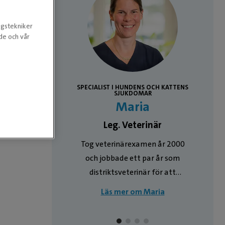
ngstekniker
nde och vår
SPECIALIST I HUNDENS OCH KATTENS
n
SJUKDOMAR
Maria
inär
Leg. Veterinär
Tog veterinärexamen år 2000
och jobbade ett par år som
distriktsveterinär för att
därefter börja på djursjukhus
Läs mer om Maria
vilket jag sedan fortsatt med till
jag våren 2018 började på