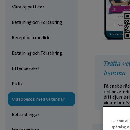
Våra öppettider
Betalning och Försäkring
Recept och medicin
Betalning och Försäkring
Träffa ve
Efter besöket
hemma
Butik
Få snabb råd
onlineveteri
ditt djurs be
Videobesök med veterinär
vidare om fys
Behandlingar
Genom att 
spårningst
Medarbetare