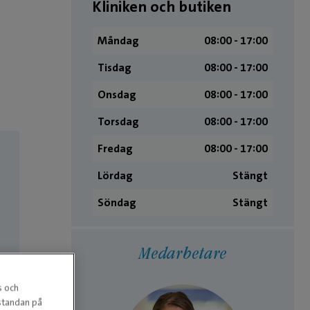
Kliniken och butiken
Måndag
08:00 ­- 17:00
Tisdag
08:00 ­- 17:00
Onsdag
08:00 ­- 17:00
Torsdag
08:00 ­- 17:00
Fredag
08:00 ­- 17:00
Lördag
Stängt
Söndag
Stängt
Medarbetare
s och
estandan på