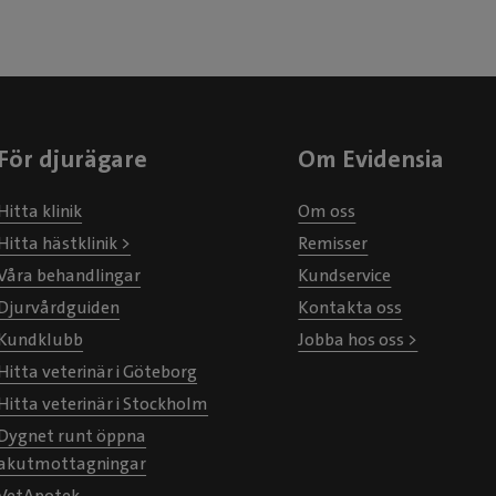
För djurägare
Om Evidensia
Hitta klinik
Om oss
Hitta hästklinik >
Remisser
Våra behandlingar
Kundservice
Djurvårdguiden
Kontakta oss
Kundklubb
Jobba hos oss >
Hitta veterinär i Göteborg
Hitta veterinär i Stockholm
Dygnet runt öppna
akutmottagningar
VetApotek