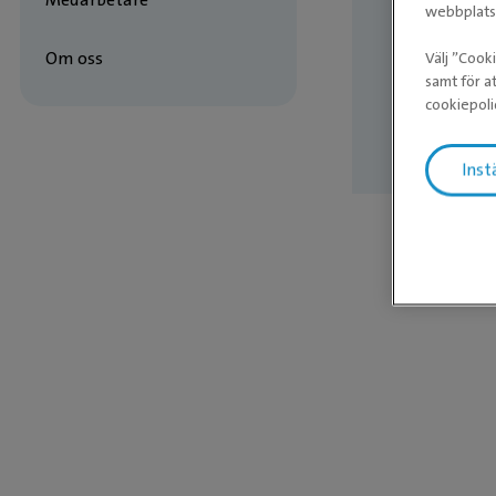
webbplatse
Vill 
Om oss
Välj ”Cook
samt för at
cookiepoli
Inst