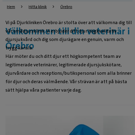
Hem
Hitta klinik
Örebro
Vi på Djurkliniken Örebro är stolta över att välkomna dig till
Välkommen till din veterinär i
vår smådjursklinik. Vi erbjuder ditt djur högkvalitativ
djursjukvård och dig som djurägare en genuin, varm och
Örebro
trygg känsla.
Här möter du och ditt djur ett högkompetent team av
legitimerade veterinärer, legitimerade djursjukskötare,
djurvårdare och receptions/butikspersonal som alla brinner
för djur och deras välmående. Vår strävan är att på bästa
sätt hjälpa våra patienter varje dag.