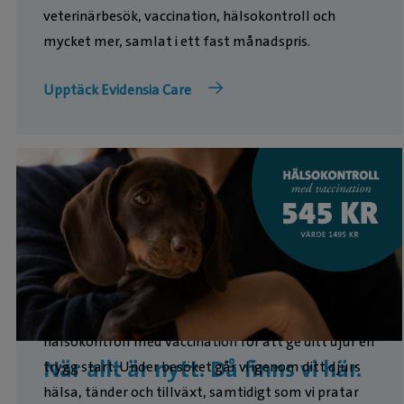
veterinärbesök, vaccination, hälsokontroll och
mycket mer, samlat i ett fast månadspris.
Upptäck Evidensia Care
Att ha en valp eller kattunge är fantastiskt – men
kräver också tålamod och omsorg. Boka en
hälsokontroll med vaccination för att ge ditt djur en
När allt är nytt. Då finns vi här.
trygg start. Under besöket går vi igenom ditt djurs
hälsa, tänder och tillväxt, samtidigt som vi pratar