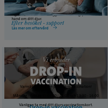
När besöket är över kan det fortfarande finnas
frågor eller funderingar. Vi finns här för att guida
dig rätt, så att du kan lägga all din energi på att ta
hand om ditt djur.
Efter besöket - support
Läs mer om eftervård
Varmt välkommen på drop-in vaccination!
Måndag - fredag kl. 09:00 - 11:00 och 13:30 - 16:00
Vänligen ta med ditt djurs vaccinationskort.
Drop-in vaccination