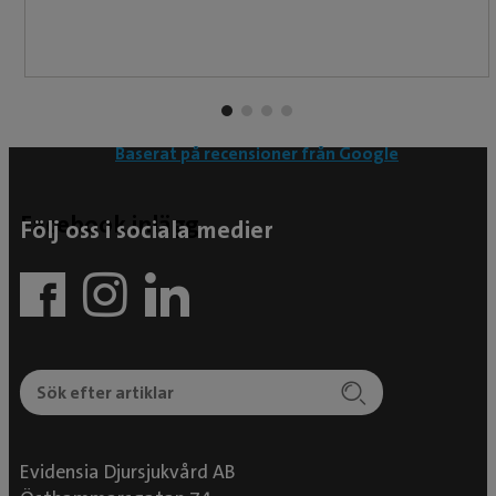
Baserat på recensioner från Google
Facebook inlägg
Följ oss i sociala medier
Evidensia Djursjukvård AB