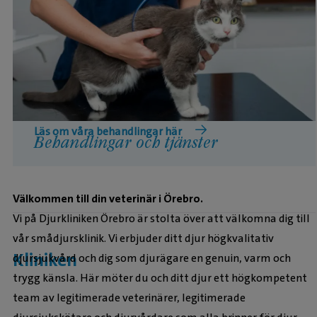
Här kan du läsa mer om de behandlingar och
tjänster vi erbjuder på Djurkliniken Örebro.
Läs om våra behandlingar här
Behandlingar och tjänster
Välkommen till din veterinär i Örebro.
Vi på Djurkliniken Örebro är stolta över att välkomna dig till
vår smådjursklinik. Vi erbjuder ditt djur högkvalitativ
Kliniken
djursjukvård och dig som djurägare en genuin, varm och
trygg känsla. Här möter du och ditt djur ett högkompetent
team av legitimerade veterinärer, legitimerade