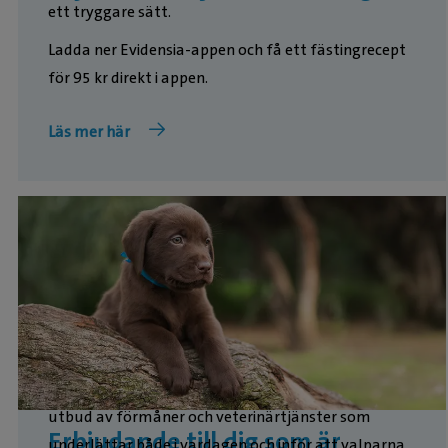
ett tryggare sätt.
Ladda ner Evidensia-appen och få ett fästingrecept
för 95 kr direkt i appen.
Läs mer här
Hos oss får du som uppfödare tillgång till ett brett
utbud av förmåner och veterinärtjänster som
Erbjudande till dig som är
underlättar både i vardagen och inför att valparna