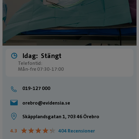
Idag:
Stängt
Telefontid:
Mån-fre 07:30-17:00
019-127 000
orebro@evidensia.se
Skäpplandsgatan 1, 703 46 Örebro
★
★
★
★
★
★
★
★
★
★
4.3
404 Recensioner