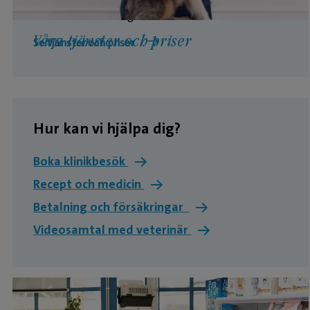
kostar? Här hittar du en översikt över priserna, så
att du kan känna dig förberedd inför ditt besök.
Våra tjänster och priser
Se tjänster och priser
Hur kan vi hjälpa dig?
Boka klinikbesök
→
Recept och medicin
→
Betalning och försäkringar
→
Videosamtal med veterinär
→