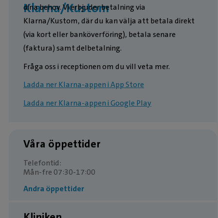
Klarna/Kustom
dina behov. Vi erbjuder betalning via
Klarna/Kustom, där du kan välja att betala direkt
(via kort eller banköverföring), betala senare
(faktura) samt delbetalning.
Fråga oss i receptionen om du vill veta mer.
Ladda ner Klarna-appen i App Store
Ladda ner Klarna-appen i Google Play
Våra öppettider
Telefontid:
Mån-fre 07:30-17:00
Andra öppettider
Kliniken