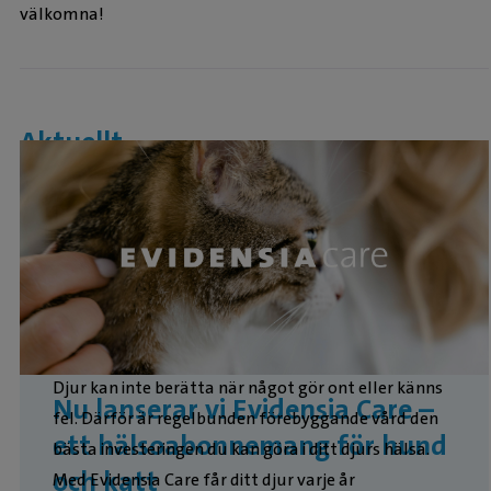
välkomna!
Aktuellt
Djur kan inte berätta när något gör ont eller känns
Nu lanserar vi Evidensia Care –
fel. Därför är regelbunden förebyggande vård den
ett hälsoabonnemang för hund
bästa investeringen du kan göra i ditt djurs hälsa.
och katt
Med Evidensia Care får ditt djur varje år