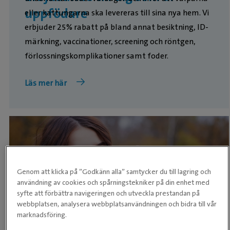
uppfödare
eller kattungarna ska levereras till sina nya hem. Vi
erbjuder 25% rabatt på bland annat besiktning, ID-
märkning, vaccinationer, screening och röntgen,
förlossningskomplikationer samt foder.
Läs mer här
Genom att klicka på ”Godkänn alla” samtycker du till lagring och
användning av cookies och spårningstekniker på din enhet med
syfte att förbättra navigeringen och utveckla prestandan på
webbplatsen, analysera webbplatsanvändningen och bidra till vår
Som medlem i kundklubben får du exklusiva
marknadsföring.
erbjudanden, bonus på köp och utvalda