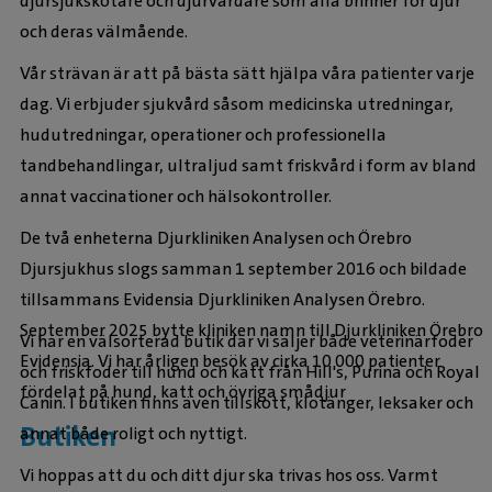
djursjukskötare och djurvårdare som alla brinner för djur
och deras välmående.
Vår strävan är att på bästa sätt hjälpa våra patienter varje
dag. Vi erbjuder sjukvård såsom medicinska utredningar,
hudutredningar, operationer och professionella
tandbehandlingar, ultraljud samt friskvård i form av bland
annat vaccinationer och hälsokontroller.
De två enheterna Djurkliniken Analysen och Örebro
Djursjukhus slogs samman 1 september 2016 och bildade
tillsammans Evidensia Djurkliniken Analysen Örebro.
September 2025 bytte kliniken namn till Djurkliniken Örebro
Vi har en välsorterad butik där vi säljer både veterinärfoder
Evidensia. Vi har årligen besök av cirka 10 000 patienter
och friskfoder till hund och katt från Hill's, Purina och Royal
fördelat på hund, katt och övriga smådjur
Canin. I butiken finns även tillskott, klotänger, leksaker och
Butiken
annat både roligt och nyttigt.
Vi hoppas att du och ditt djur ska trivas hos oss. Varmt