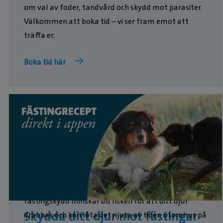
om val av foder, tandvård och skydd mot parasiter.
Välkommen att boka tid – vi ser fram emot att
träffa er.
Boka tid här
Fästingbett kan sprida sjukdomar, och därför är det
viktigt att skydda din hund eller katt. Med rätt
fästingskydd minskar du risken för att ditt djur
Skydda ditt djur mot fästingar
drabbas och kan låta det njuta av tiden utomhus på