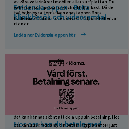
av våra veterinärer i mobilen eller surfplattan. Du
Evidensia-appen - Boka
väljer det som passar dig och ditt djur bäst. Då de
två bokningsalternativen enas i appen finns
klinikbesök och videosamtal
Evidensia alltid där för er, oavsett tidpunkt eller var
ni än är.
Ladda ner Evidensia-appen här
Ibland kommer en veterinärkostnad oväntat och
det kan kännas skönt att dela upp sin betalning. Hos
Hos oss kan du betala med
oss kan du skräddarsy din betalningsplan efter just