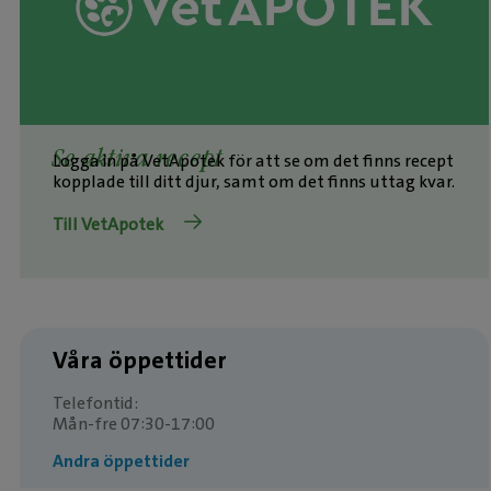
Se aktiva recept
Logga in på VetApotek för att se om det finns recept
kopplade till ditt djur, samt om det finns uttag kvar.
Till VetApotek
Våra öppettider
Telefontid:
Mån-fre 07:30-17:00
Andra öppettider