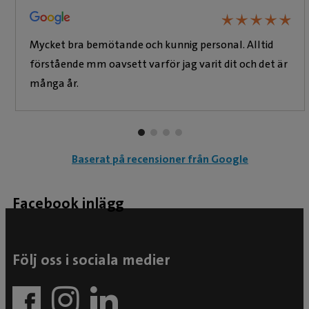
★
★
★
★
★
★
★
★
★
★
Mycket bra bemötande och kunnig personal. Alltid
förstående mm oavsett varför jag varit dit och det är
många år.
Baserat på recensioner från Google
Facebook inlägg
Följ oss i sociala medier