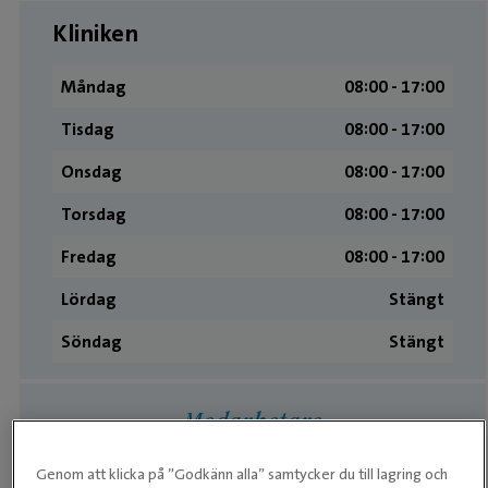
Kliniken
Måndag
08:00 ­- 17:00
Tisdag
08:00 ­- 17:00
Onsdag
08:00 ­- 17:00
Torsdag
08:00 ­- 17:00
Fredag
08:00 ­- 17:00
Lördag
Stängt
Söndag
Stängt
Medarbetare
Genom att klicka på ”Godkänn alla” samtycker du till lagring och