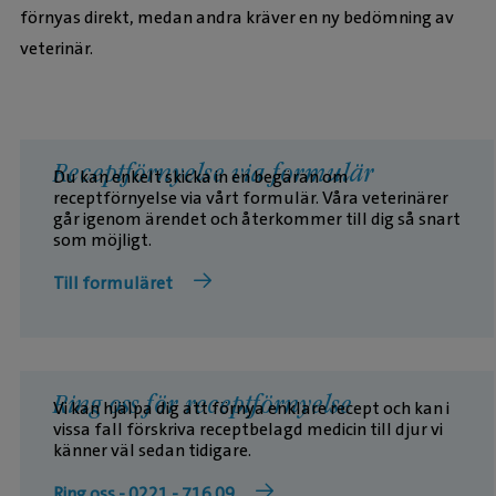
förnyas direkt, medan andra kräver en ny bedömning av
veterinär.
Receptförnyelse via formulär
Du kan enkelt skicka in en begäran om
receptförnyelse via vårt formulär. Våra veterinärer
går igenom ärendet och återkommer till dig så snart
som möjligt.
Till formuläret
Ring oss för receptförnyelse
Vi kan hjälpa dig att förnya enklare recept och kan i
vissa fall förskriva receptbelagd medicin till djur vi
känner väl sedan tidigare.
Ring oss - 0221 - 716 09