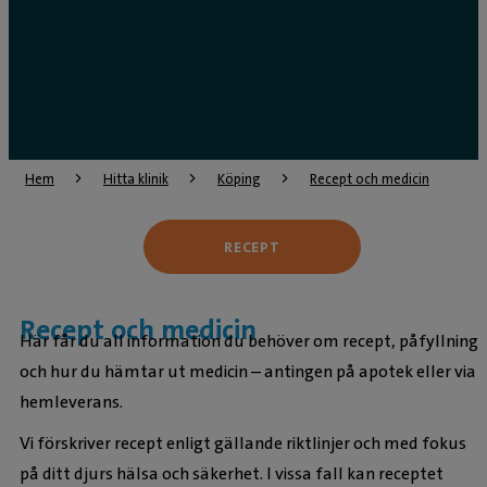
Hem
Hitta klinik
Köping
Recept och medicin
RECEPT
Recept och medicin
Här får du all information du behöver om recept, påfyllning
och hur du hämtar ut medicin – antingen på apotek eller via
hemleverans.
Vi förskriver recept enligt gällande riktlinjer och med fokus
på ditt djurs hälsa och säkerhet. I vissa fall kan receptet