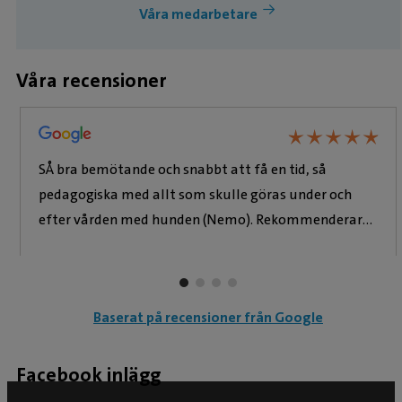
Våra medarbetare
Våra recensioner
★
★
★
★
★
★
★
★
★
★
SÅ bra bemötande och snabbt att få en tid, så
pedagogiska med allt som skulle göras under och
efter vården med hunden (Nemo). Rekommenderar
starkt!
Baserat på recensioner från Google
Facebook inlägg