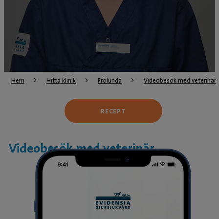
Hem
Hitta klinik
Frölunda
Videobesök med veterinär
RECEPT
Videobesök med veterinär