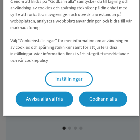
Genom att klicka på ”Godkänn alla” samtycker du till lagring och
användning av cookies och spårningstekniker på din enhet med
syfte att förbättra navigeringen och utveckla prestandan på
Medarbetare
webbplatsen, analysera webbplatsanvändningen och bidra till vår
marknadsföring.
Välj ”Cookieinställningar” för mer information om användningen
av cookies och spårningstekniker samt för att justera dina
inställningar. Mer information finns i vårt integritetsmeddelande
och vår cookiepolicy
Inställningar
TF. KLINIKCHEF
Jenny Thorin
Avvisa alla valfria
Godkänn alla
Leg. Veterinär