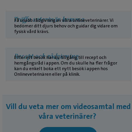
Träffa veterinär hemma
Få snabb rådgivning av våra onlineveterinärer. Vi
bedömer ditt djurs behov och guidar dig vidare om
fysisk vård krävs.
Recept och rådgivning
Efter ett besök har du tillgång till recept och
hemgångsråd i appen. Om du skulle ha fler frågor
kan du enkelt boka ett nytt besök i appen hos
Onlineveterinären eller på klinik.
Vill du veta mer om videosamtal med
våra veterinärer?