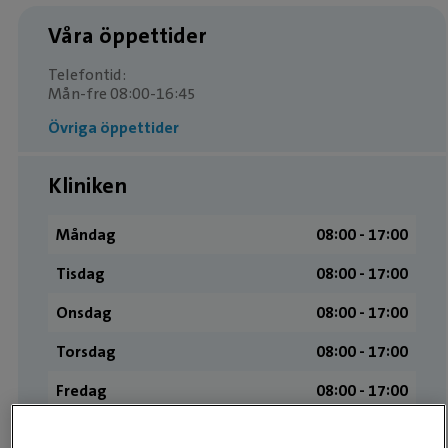
Våra öppettider
Telefontid:
Mån-fre 08:00-16:45
Övriga öppettider
Kliniken
Måndag
08:00 ­- 17:00
Tisdag
08:00 ­- 17:00
Onsdag
08:00 ­- 17:00
Torsdag
08:00 ­- 17:00
Fredag
08:00 ­- 17:00
Lördag
Stängt