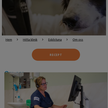
Hem
Hitta klinik
Eskilstuna
Om oss
RECEPT
Om oss