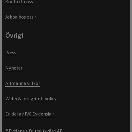
Kontakta oss
Jobba hos oss >
Övrigt
Press
Nyheter
Allmänna villkor
Webb & integritetspolicy
En del av IVC Evidensia >
® Evidensia Djursjukvård AB