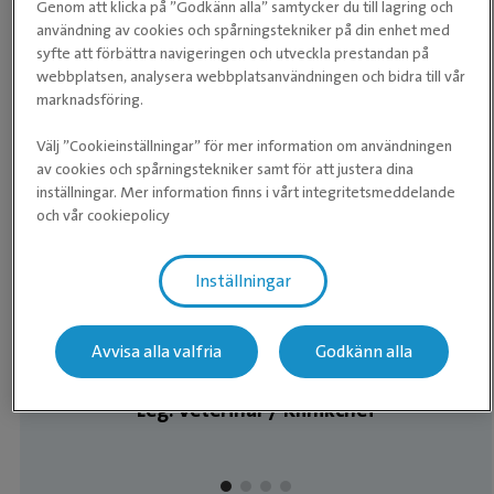
Genom att klicka på ”Godkänn alla” samtycker du till lagring och
Söndag
Stängt
användning av cookies och spårningstekniker på din enhet med
syfte att förbättra navigeringen och utveckla prestandan på
webbplatsen, analysera webbplatsanvändningen och bidra till vår
marknadsföring.
Medarbetare
Välj ”Cookieinställningar” för mer information om användningen
av cookies och spårningstekniker samt för att justera dina
inställningar. Mer information finns i vårt integritetsmeddelande
och vår cookiepolicy
Inställningar
SPECIALIST I HUNDENS OCH KATTENS SJUKDOMAR
Avvisa alla valfria
Godkänn alla
Annika
Leg. Veterinär / Klinikchef