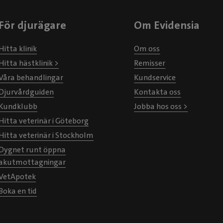
För djurägare
Om Evidensia
Hitta klinik
Om oss
Hitta hästklinik >
Remisser
Våra behandlingar
Kundservice
Djurvårdguiden
Kontakta oss
Kundklubb
Jobba hos oss >
Hitta veterinär i Göteborg
Hitta veterinär i Stockholm
Dygnet runt öppna
akutmottagningar
VetApotek
Boka en tid