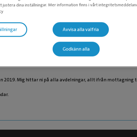
t justera dina inställningar. Mer information finns i vårt integritetsmeddela
cy
 nivå 3
ällningar
Avvisa alla valfria
Godkänn alla
019. Mig hittar ni på alla avdelningar, allt ifrån mottagning til
dar.