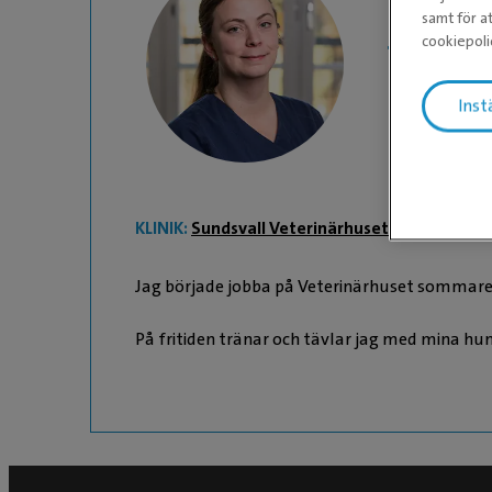
samt för at
Julia
cookiepoli
Djurvårdare
Inst
KLINIK:
Sundsvall Veterinärhuset
Jag började jobba på Veterinärhuset sommaren 2
På fritiden tränar och tävlar jag med mina hun