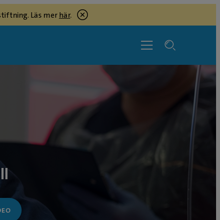
tiftning. Läs mer
här
.
ll
DEO