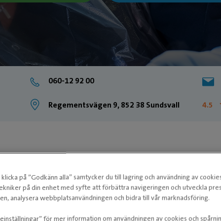
060-12 92 00
Regementsvägen 9, 852 38 Sundsvall
4.5
klicka på ”Godkänn alla” samtycker du till lagring och användning av cookie
ekniker på din enhet med syfte att förbättra navigeringen och utveckla pr
n, analysera webbplatsanvändningen och bidra till vår marknadsföring.
ieinställningar” för mer information om användningen av cookies och spårni