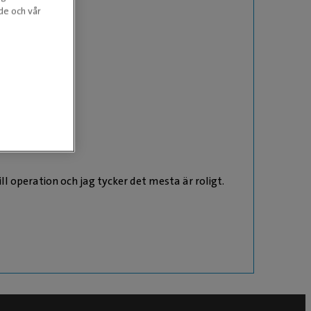
nde och vår
l operation och jag tycker det mesta är roligt.