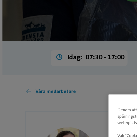
Idag:
07:30 ­- 17:00
Våra medarbetare
Genom att 
spårningst
webbplatse
Välj ”Cook