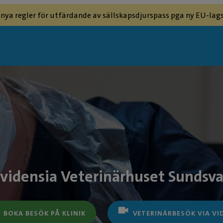
 nya regler för utfärdande av sällskapsdjurspass pga ny EU-lags
vidensia Veterinärhuset Sundsva
BOKA BESÖK PÅ KLINIK
VETERINÄRBESÖK VIA VI