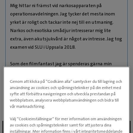
Mig hittar ni främst vid narkosapparaten på
operationsavdelningen. Jag tycker det mesta inom
yrket är roligt och tackar inte nej till en utmaning.
Narkos och exotiska smådjur intresserar mig lite
extra, även akutsjukvård är något av intresse. Jag tog
examen vid SLU i Uppsala 2018.
Som den filmfantast jag är spenderas gärna min
lediga tid framför en bra film/serie, helst i umgänge
med goda vänner. Jag har inget husdjur att dela
Genom att klicka på ”Godkänn alla” samtycker du till lagring och
användning av cookies och spårningstekniker på din enhet med
vardagen med ännu, om vi inte räknar med
syfte att förbättra navigeringen och utveckla prestandan på
dammråttorna under soffan.
webbplatsen, analysera webbplatsanvändningen och bidra till
vår marknadsföring.
Välj ”Cookieinställningar” för mer information om användningen
av cookies och spårningstekniker samt för att justera dina
inställningar. Mer information finns i vårt integritetsmeddelande