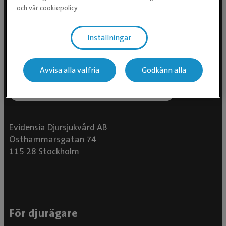
och vår cookiepolicy
Följ oss i sociala medier
Inställningar
Avvisa alla valfria
Godkänn alla
Evidensia Djursjukvård AB
Östhammarsgatan 74
115 28 Stockholm
För djurägare