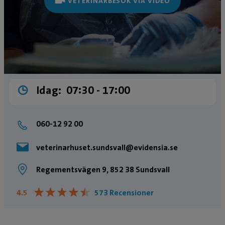
VETERINÄRBESÖK VIA VIDEO
Idag:
07:30 ­- 17:00
060-12 92 00
veterinarhuset.sundsvall@evidensia.se
Regementsvägen 9, 852 38 Sundsvall
★
★
★
★
★
★
★
★
★
★
4.5
573 Recensioner