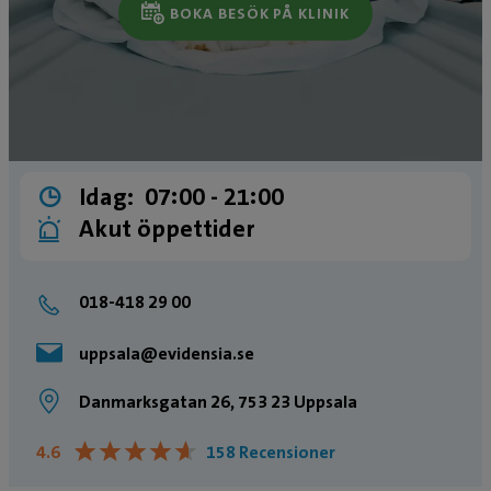
BOKA BESÖK PÅ KLINIK
Idag:
07:00 ­- 21:00
Akut öppettider
018-418 29 00
uppsala@evidensia.se
Danmarksgatan 26, 753 23 Uppsala
★
★
★
★
★
★
★
★
★
★
4.6
158 Recensioner