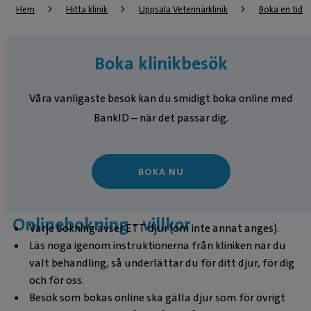
Hem
Hitta klinik
Uppsala Veterinärklinik
Boka en tid
Boka klinikbesök
Våra vanligaste besök kan du smidigt boka online med
BankID – när det passar dig.
BOKA NU
Onlinebokning - villkor
Varje bokning avser ETT djur (om inte annat anges).
Läs noga igenom instruktionerna från kliniken när du
valt behandling, så underlättar du för ditt djur, för dig
och för oss.
Besök som bokas online ska gälla djur som för övrigt