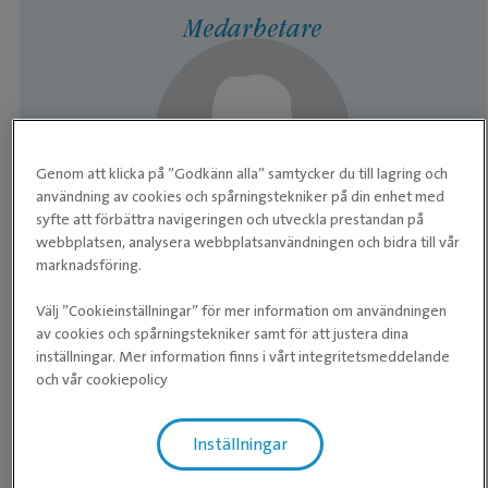
Medarbetare
Genom att klicka på ”Godkänn alla” samtycker du till lagring och
användning av cookies och spårningstekniker på din enhet med
syfte att förbättra navigeringen och utveckla prestandan på
webbplatsen, analysera webbplatsanvändningen och bidra till vår
marknadsföring.
SPECIALIST HUND OCH KATT / INSTRUKTÖR RECOVER
HJÄRTLUNGRÄDDING HUND OCH KATT
Charlotta v D
Välj ”Cookieinställningar” för mer information om användningen
av cookies och spårningstekniker samt för att justera dina
Klinikchef / Leg. Veterinär
inställningar. Mer information finns i vårt integritetsmeddelande
och vår cookiepolicy
Inställningar
Våra medarbetare