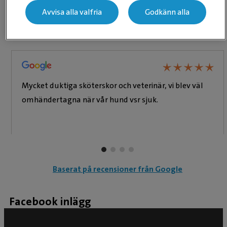
Avvisa alla valfria
Godkänn alla
Våra recensioner
★
★
★
★
★
★
★
★
★
★
Mycket duktiga sköterskor och veterinär, vi blev väl
omhändertagna när vår hund vsr sjuk.
Baserat på recensioner från Google
Facebook inlägg