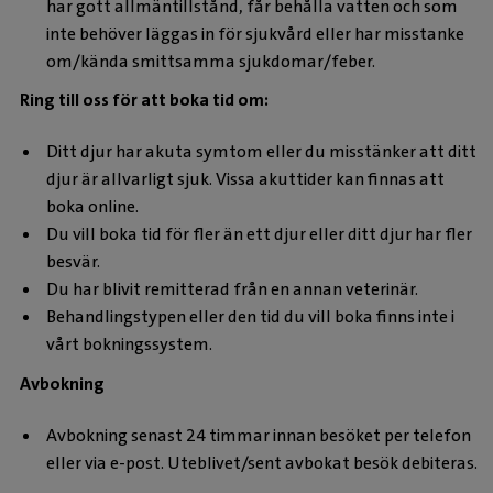
har gott allmäntillstånd, får behålla vatten och som
inte behöver läggas in för sjukvård eller har misstanke
om/kända smittsamma sjukdomar/feber.
Ring till oss för att boka tid om:
Ditt djur har akuta symtom eller du misstänker att ditt
djur är allvarligt sjuk. Vissa akuttider kan finnas att
boka online.
Du vill boka tid för fler än ett djur eller ditt djur har fler
besvär.
Du har blivit remitterad från en annan veterinär.
Behandlingstypen eller den tid du vill boka finns inte i
vårt bokningssystem.
Avbokning
Avbokning senast 24 timmar innan besöket per telefon
eller via e-post. Uteblivet/sent avbokat besök debiteras.