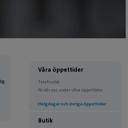
Våra öppettider
ig.
Telefontid:
Ni når oss under våra öppettider.
Helgdagar och övriga öppettider
Butik