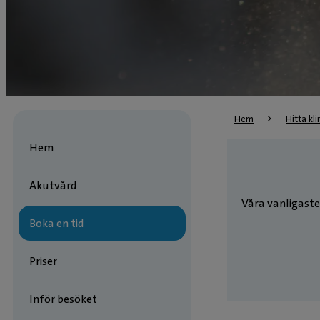
Hem
Hitta kli
Hem
Akutvård
Våra vanligaste
Boka en tid
Priser
Inför besöket