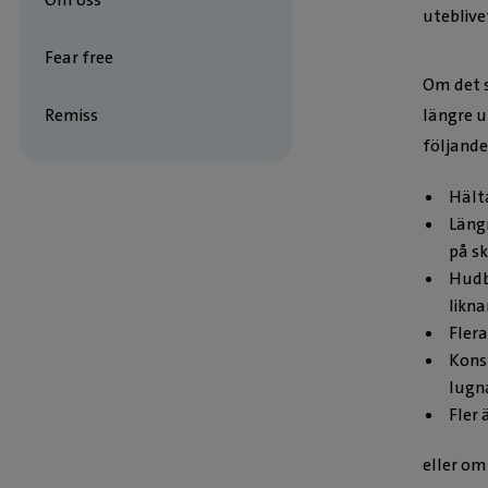
uteblive
Fear free
Om det s
Remiss
längre u
följand
Hält
Längr
på s
Hudbe
likn
Flera
Kons
lugn
Fler 
eller om