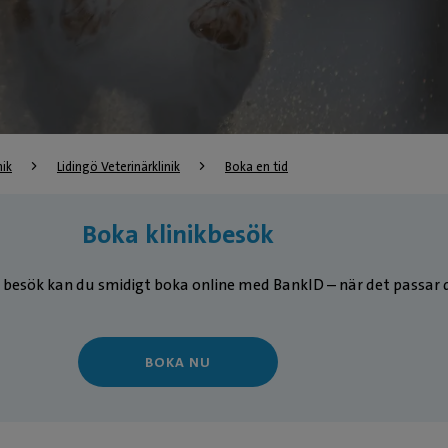
nik
Lidingö Veterinärklinik
Boka en tid
Boka klinikbesök
 besök kan du smidigt boka online med BankID – när det passar d
BOKA NU