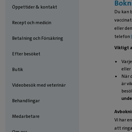
Bokni
Öppettider & kontakt
Du kan b
vaccinat
Recept och medicin
eller de
telefon
Betalning och Försäkring
Viktigt 
Efter besöket
Varje
eller
Butik
När d
är vi
Videobesök med veterinär
besö
under
Behandlingar
Avbokni
Medarbetare
Vi har e
att ringa
Om oss