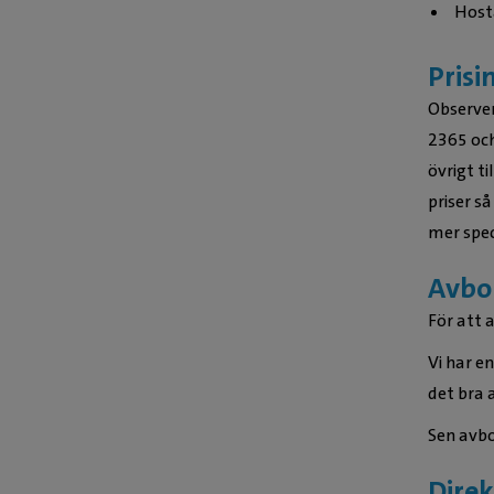
Host
Prisi
Observer
2365 och
övrigt t
priser så
mer spec
Avbok
För att 
Vi har e
det bra a
Sen avbo
Direk