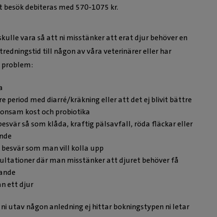
t besök debiteras med 570-1075 kr.
kulle vara så att ni misstänker att erat djur behöver en
tredningstid till någon av våra veterinärer eller har
Mari
e problem:
Leg. Veter
a
e period med diarré/kräkning eller att det ej blivit bättre
konsam kost och probiotika
svär så som klåda, kraftig pälsavfall, röda fläckar eller
ande
 besvär som man vill kolla upp
ultationer där man misstänker att djuret behöver få
ande
än ett djur
 ni utav någon anledning ej hittar bokningstypen ni letar