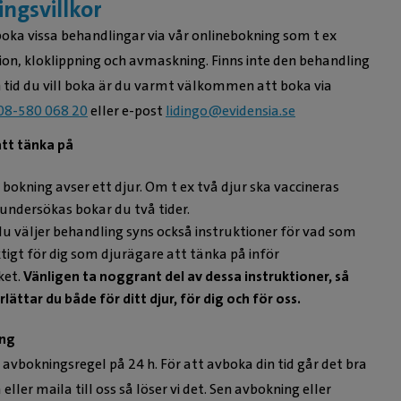
ngsvillkor
oka vissa behandlingar via vår onlinebokning som t ex
ion, kloklippning och avmaskning. Finns inte den behandling
n tid du vill boka är du varmt välkommen att boka via
08-580 068 20
eller e-post
lidingo@evidensia.se
att tänka på
 bokning avser ett djur. Om t ex två djur ska vaccineras
 undersökas bokar du två tider.
u väljer behandling syns också instruktioner för vad som
ktigt för dig som djurägare att tänka på inför
ket.
Vänligen ta noggrant del av dessa instruktioner, så
lättar du både för ditt djur, för dig och för oss.
ng
n avbokningsregel på 24 h. För att avboka din tid går det bra
 eller maila till oss så löser vi det. Sen avbokning eller