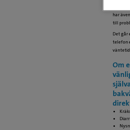
så som b
har även
till pro
Det går 
telefon 
väntetid
Om e
vänl
själv
bakv
direk
Kräk
Diarr
Nysn