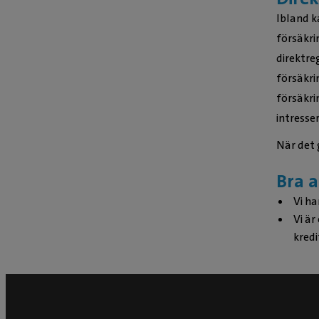
Ibland k
försäkri
direktreg
försäkri
försäkrin
intresse
När det g
Bra a
Vi ha
Vi är
kredi