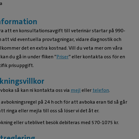
a
nformation
a att en konsultationsavgift till veterinär startar på 990-
 att vid eventuella provtagningar, vidare diagnostik och
illkommer det en extra kostnad. Vill du veta mer om våra
 kan du gå in under fliken ”
Priser
” eller kontakta oss för en
ifik prisuppgift.
ningsvillkor
avboka så kan ni kontakta oss via
mejl
eller
telefon
.
n avbokningsregel på 24 h och för att avboka eran tid så går
tt ringa eller mejla till oss så löser vi det åt er.
kning eller uteblivet besök debiteras med 570-1075 kr.
treglering