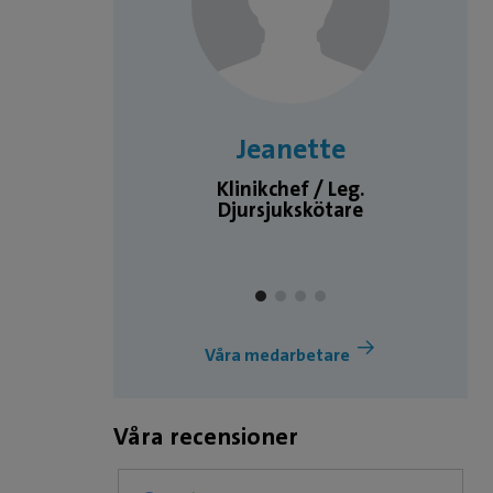
a
Jeanette
inär
Klinikchef / Leg.
Djursjukskötare
Våra medarbetare
Våra recensioner