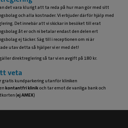
an det vara klurigt att ta reda på hur man gör med sitt
ngsbolag och alla kostnader. Vi erbjuder därför hjälp med
lering. Det innebär att vi skickar in besöket till erat
ngsbolag åt er och ni betalar endast den delen ert
gsbolag ej täcker. Säg till i receptionen om ni är
rade utav detta så hjälper vi er med det!
äller direktreglering så tar vi en avgift på 180 kr.
tt veta
r gratis kundparkering utanför kliniken
 en
kontantfri klinik
och tar emot de vanliga bank och
tkorten (
ej AMEX
)