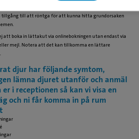
lodprovstagningar, medicinering samt vätsketerapi men
 tillgång till att röntga för att kunna hitta grundorsaken
blemen.
ej att boka in lättakut via onlinebokningen utan endast via
eller mejl. Notera att det kan tillkomma en lättare
.
rat djur har följande symtom,
igen lämna djuret utanför och anmäl
a er i receptionen så kan vi visa en
äg och ni får komma in på rum
t
ningar
é
ingar