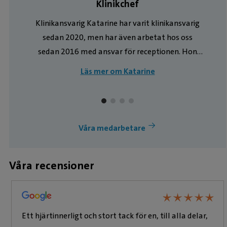
Klinikchef
Klinikansvarig Katarine har varit klinikansvarig
sedan 2020, men har även arbetat hos oss
sedan 2016 med ansvar för receptionen. Hon
r
har koll på helheten hos oss, vår ekonomi och
Läs mer om Katarine
personal, samt den dagliga driften. Hon sköter
schemaläggning, arbetsfrågor, rekrytering och
uppföljning inom Evidensia. Förutom detta ser
hon till att både personal och kunder mår bra.
Våra medarbetare
Om du har tur möter du henne i vår reception
där hon stöttar allt som oftast.
Våra recensioner
★
★
★
★
★
★
★
★
★
★
Ett hjärtinnerligt och stort tack för en, till alla delar,