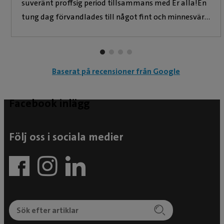
suveränt proffsig period tillsammans med Er alla!En
tung dag förvandlades till något fint och minnesvärt
- även om omständigheterna bakom naturligtvis
kunde varit betydligt roligare.Det här gjorde Ni
väldigt bra!
Baserat på recensioner från Google
Facebook inlägg
Följ oss i sociala medier