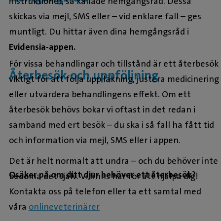
instruktioner, så kallade hemgångsråd. Dessa
skickas via mejl, SMS eller – vid enklare fall – ges
muntligt. Du hittar även dina hemgångsråd i
Evidensia-appen.
För vissa behandlingar och tillstånd är ett återbesök
Återbesök och uppföljning
viktigt för att följa upp läkning, justera medicinering
eller utvärdera behandlingens effekt. Om ett
återbesök behövs bokar vi oftast in det redan i
samband med ert besök – du ska i så fall ha fått tid
och information via mejl, SMS eller i appen.
Det är helt normalt att undra – och du behöver inte
Osäker på om ditt djur behöver ett återbesök?
bedöma det själv. Vi finns här för att hjälpa dig!
Kontakta oss på telefon eller ta ett samtal med
våra
onlineveterinärer