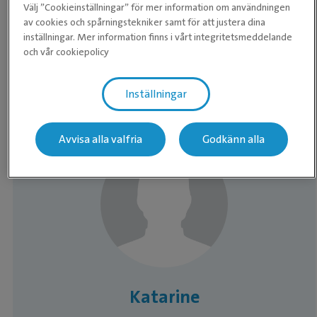
Välj ”Cookieinställningar” för mer information om användningen
Torsdag
08:00 - 18:00
av cookies och spårningstekniker samt för att justera dina
inställningar. Mer information finns i vårt integritetsmeddelande
Fredag
08:00 - 17:00
och vår cookiepolicy
Lördag
10:00 - 14:00
Inställningar
Söndag
Stängt
Avvisa alla valfria
Godkänn alla
Medarbetare
Katarine