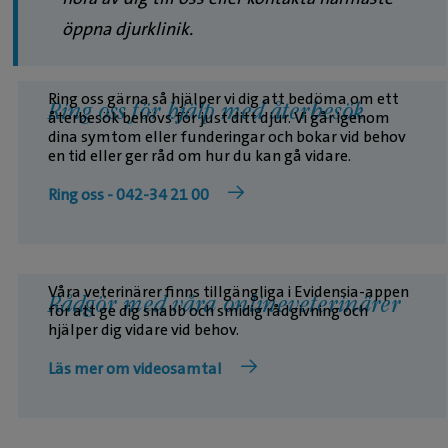
öppna djurklinik.
Ring oss gärna så hjälper vi dig att bedöma om ett
Ring oss för hjälp med återbesök
återbesök behövs för just ditt djur. Vi går igenom
dina symtom eller funderingar och bokar vid behov
en tid eller ger råd om hur du kan gå vidare.
Ring oss - 042-34 21 00
Våra veterinärer finns tillgängliga i Evidensia-appen
Rådgör med våra onlineveterinärer
för att ge dig snabb och smidig rådgivning och
hjälper dig vidare vid behov.
Läs mer om videosamtal