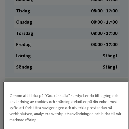
Tisdag
08:00 ­- 17:00
Onsdag
08:00 ­- 17:00
Torsdag
08:00 ­- 17:00
Fredag
08:00 ­- 17:00
Lördag
Stängt
Söndag
Stängt
Butiken
Genom att klicka på ”Godkänn alla” samtycker du till lagring och
Måndag
08:00 - 18:00
användning av cookies och spårningstekniker på din enhet med
syfte att förbättra navigeringen och utveckla prestandan på
Tisdag
08:00 - 18:00
webbplatsen, analysera webbplatsanvändningen och bidra till vår
marknadsföring.
Onsdag
08:00 - 18:00