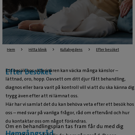
Hem
Hitta klinik
Kullabygdens
Efter besöket
Efter besöket
Ett besök hos veterinären kan väcka många känslor –
lättnad, oro, hopp. Oavsett om ditt djur fått behandling,
diagnos eller bara varit på kontroll vill vi att du ska känna dig
trygg även efter att ni lämnat oss.
Här har vi samlat det du kan behöva veta efter ett besök hos
oss – med svar på vanliga frågor, råd om eftervård och hur
du kontaktar oss om något förändras.
Om en behandlingsplan tas fram får du med dig
Hemgångsråd