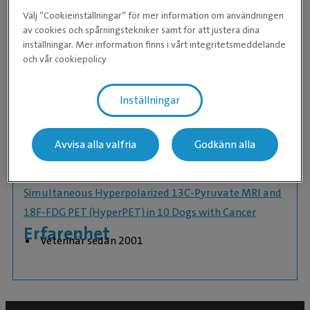
Välj ”Cookieinställningar” för mer information om användningen
ocular squamous cell carcinoma in a horse
av cookies och spårningstekniker samt för att justera dina
inställningar. Mer information finns i vårt integritetsmeddelande
Combined hyperpolarized 13C-pyruvate MRS and 18F-
och vår cookiepolicy
FDG PET (hyperPET) estimates of glycolysis in canine
cancer patients
Inställningar
Oral cobalamin supplementation in cats with
Avvisa alla valfria
Godkänn alla
hypocobalaminaemia: a retrospective study
Simultaneous Hyperpolarized 13C-Pyruvate MRI and
18F-FDG PET (HyperPET) in 10 Dogs with Cancer
Erfarenhet
Veterinär sedan 2001