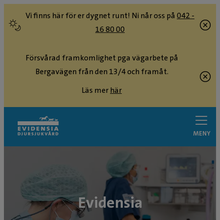
Vi finns här för er dygnet runt! Ni når oss på
042 -
16 80 00
Försvårad framkomlighet pga vägarbete på
Bergavägen från den 13/4 och framåt.
Läs mer
här
MENY
Evidensia