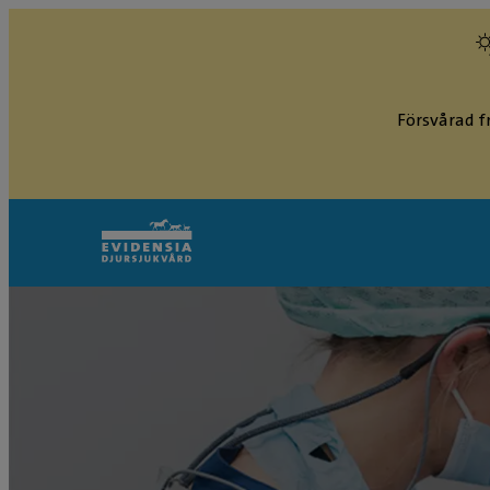
Försvårad f