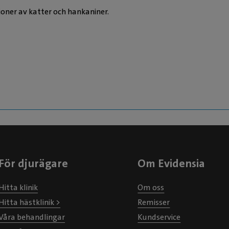
ner av katter och hankaniner.
För djurägare
Om Evidensia
Hitta klinik
Om oss
Hitta hästklinik >
Remisser
Våra behandlingar
Kundservice