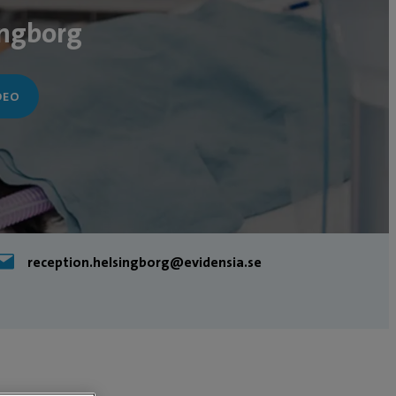
ingborg
DEO
reception.helsingborg@evidensia.se