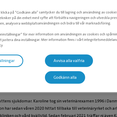
klicka på ”Godkänn alla” samtycker du till lagring och användning av cookie
ekniker på din enhet med syfte att förbättra navigeringen och utveckla pr
n, analysera webbplatsanvändningen och bidra till vår marknadsföring.
ieinställningar” för mer information om användningen av cookies och spårni
t justera dina inställningar. Mer information finns i vårt integritetsmeddela
e Dunér
cy
när
ällningar
Avvisa alla valfria
Godkänn alla
h kattens sjukdomar. Karoline tog sin veterinärexamen 1996 i Da
on har sedan våren 2020 hittat tillbaka till veterinäryrket och 
iniken och vård kvällstid. Sedan februari 2021 träffar ni även K