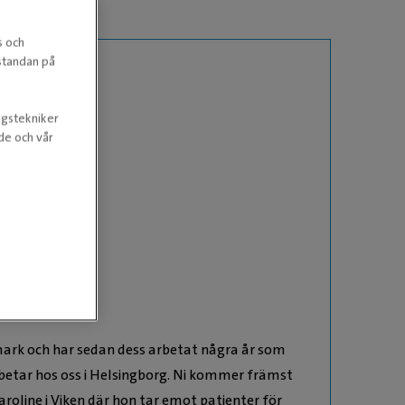
s och
estandan på
ngstekniker
nde och vår
nmark och har sedan dess arbetat några år som
arbetar hos oss i Helsingborg. Ni kommer främst
aroline i Viken där hon tar emot patienter för