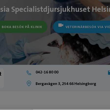
sia Specialistdjursjukhuset Hels
BOKA BESÖK PÅ KLINIK
VETERINÄRBESÖK VIA VI
042-16 80 00
t
Bergavägen 3, 254 66 Helsingborg