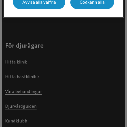
Avvisa alla valfria
Godkänn alla
Östhammarsgatan 74
115 28 Stockholm
För djurägare
Hitta klinik
Hitta hästklinik >
Våra behandlingar
Djurvårdguiden
Kundklubb