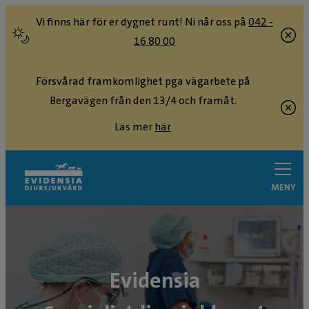
Vi finns här för er dygnet runt! Ni når oss på
042 -
16 80 00
Försvårad framkomlighet pga vägarbete på
Bergavägen från den 13/4 och framåt.
Läs mer
här
MENY
Evidensia