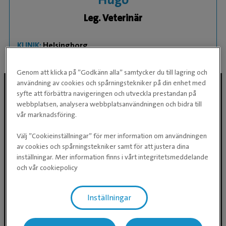
Leg. Veterinär
KLINIK:
Helsingborg
Genom att klicka på ”Godkänn alla” samtycker du till lagring och
användning av cookies och spårningstekniker på din enhet med
syfte att förbättra navigeringen och utveckla prestandan på
webbplatsen, analysera webbplatsanvändningen och bidra till
Följ oss i sociala medier
vår marknadsföring.
Välj ”Cookieinställningar” för mer information om användningen
av cookies och spårningstekniker samt för att justera dina
inställningar. Mer information finns i vårt integritetsmeddelande
och vår cookiepolicy
Inställningar
Evidensia Djursjukvård AB