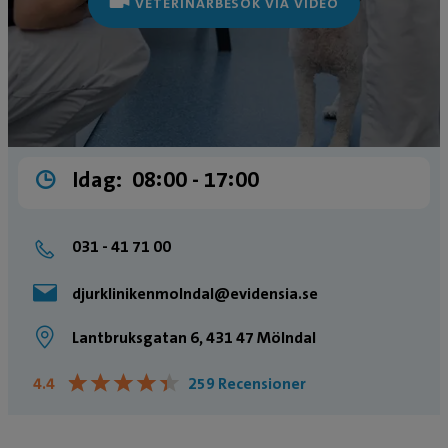
VETERINÄRBESÖK VIA VIDEO
Idag:
08:00 ­- 17:00
031 - 41 71 00
djurklinikenmolndal@evidensia.se
Lantbruksgatan 6, 431 47 Mölndal
★
★
★
★
★
★
★
★
★
★
4.4
259 Recensioner