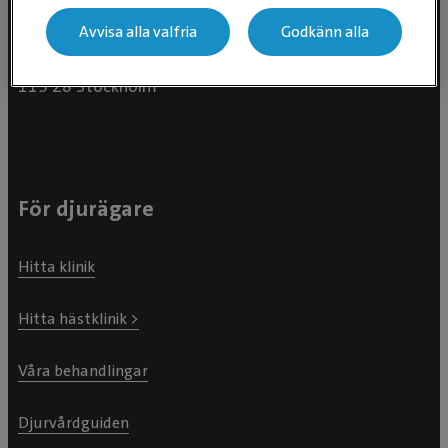
Avvisa alla valfria
Godkänn alla
Evidensia Djursjukvård AB
Östhammarsgatan 74
115 28 Stockholm
För djurägare
Hitta klinik
Hitta hästklinik >
Våra behandlingar
Djurvårdguiden