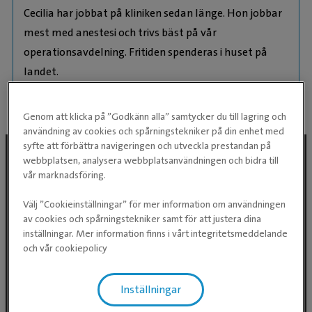
Cecilia har jobbat på kliniken sedan länge. Hon jobbar
mest med anestesi och trivs bäst på vår
operationsavdelning. Fritiden spenderas i huset på
landet.
Genom att klicka på ”Godkänn alla” samtycker du till lagring och
användning av cookies och spårningstekniker på din enhet med
syfte att förbättra navigeringen och utveckla prestandan på
webbplatsen, analysera webbplatsanvändningen och bidra till
vår marknadsföring.
Följ oss i sociala medier
Välj ”Cookieinställningar” för mer information om användningen
av cookies och spårningstekniker samt för att justera dina
inställningar. Mer information finns i vårt integritetsmeddelande
och vår cookiepolicy
Inställningar