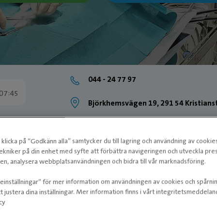
044 - 24 77 97
 07:45
Björkhemsvägen 19, 291 54 Kristians
klicka på ”Godkänn alla” samtycker du till lagring och användning av cookie
ekniker på din enhet med syfte att förbättra navigeringen och utveckla pr
n, analysera webbplatsanvändningen och bidra till vår marknadsföring.
ieinställningar” för mer information om användningen av cookies och spårni
t justera dina inställningar. Mer information finns i vårt integritetsmeddela
cy