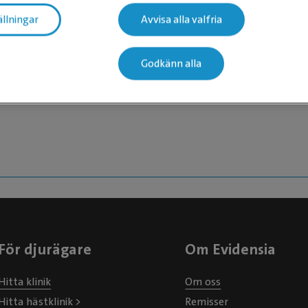
ällningar
Avvisa alla valfria
 nivå 3
Godkänn alla
För djurägare
Om Evidensia
Hitta klinik
Om oss
Hitta hästklinik >
Remisser