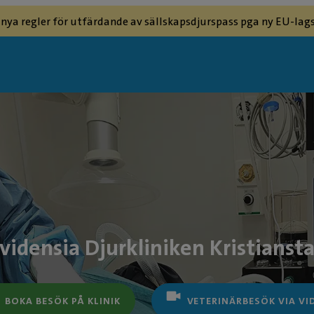
 nya regler för utfärdande av sällskapsdjurspass pga ny EU-lags
vidensia Djurkliniken Kristianst
BOKA BESÖK PÅ KLINIK
VETERINÄRBESÖK VIA VI