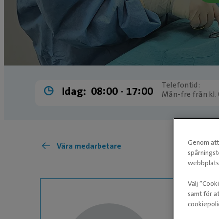
Telefontid:
Idag:
08:00 ­- 17:00
Mån-fre från kl.
Genom att 
Våra medarbetare
spårningst
webbplatse
Välj ”Cook
samt för at
cookiepoli