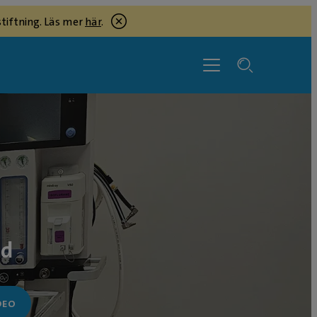
tiftning. Läs mer
här
.
ad
DEO