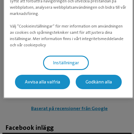
syfte att förbättra navigeringen och utveckla prestandan på
Våra medarbetare
webbplatsen, analysera webbplatsanvändningen och bidra till vår
marknadsföring.
Välj ”Cookieinställningar” för mer information om användningen
Våra recensioner
av cookies och spårningstekniker samt för att justera dina
inställningar. Mer information finns i vårt integritetsmeddelande
och vår cookiepolicy
★
★
★
★
★
★
★
★
★
★
Rekommenderad av annan veterinärTrevligt, snabbt
Inställningar
och professionellt bemötande. Vi har redan
rekommenderat våra vänner att välja er. Ni var den
Avvisa alla valfria
Godkänn alla
fjärde kliniken vi kontaktade. Vi bor i Torsåker så vi har
ca 5-6 mil till er. Vi tänker ändå fortsätta att anlita er.
Baserat på recensioner från Google
Facebook inlägg