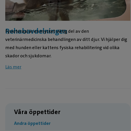
Rehabavdelningen
Fysioterapi är en mycket viktig del av den
veterinärmedicinska behandlingen av ditt djur. Vi hjälper dig
med hunden eller kattens fysiska rehabilitering vid olika
skador och sjukdomar.
Läs mer
Våra öppettider
Andra öppettider