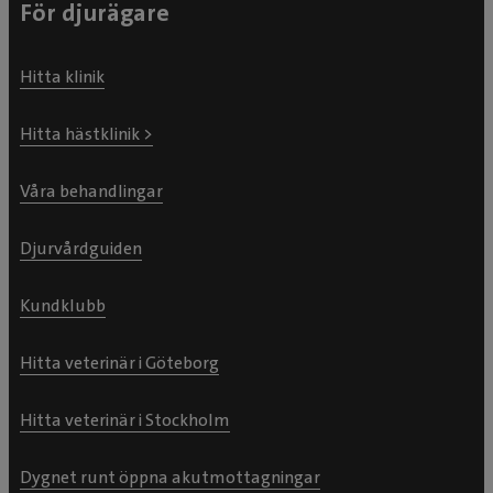
För djurägare
Hitta klinik
Hitta hästklinik >
Våra behandlingar
Djurvårdguiden
Kundklubb
Hitta veterinär i Göteborg
Hitta veterinär i Stockholm
Dygnet runt öppna akutmottagningar