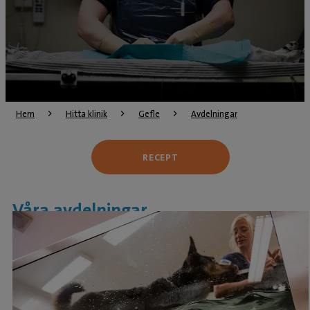
Hem
Hitta klinik
Gefle
Avdelningar
RECEPT
Våra avdelningar