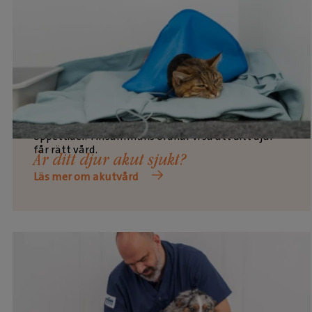
Vi hjälper dig gärna med rådgivning under våra
öppettider. Tillsammans ordnar vi så att ditt djur
får rätt vård.
Är ditt djur akut sjukt?
Läs mer om akutvård