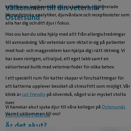
Välkommen till din veterinär i
veterinärer, legitimerade djursjukskötare, legitimerade
biomedicinska analytiker, djurvårdare och receptionister som
Östersund
alla har dig och ditt djur i fokus.
Hos oss kan du söka hjälp med allt från allergiutredningar
till avmaskning. Vår veterinär som riktat in sig på patienter
med hud- och magproblem kan hjälpa dig i rätt riktning. Vi
har även röntgen, ultraljud, ett eget labb samt en
välsorterad butik med veterinärfoder för olika behov.
I ett speciellt rum för katter skapar vi förutsättningar för
att katterna upplever besöket så stressfritt som möjligt. Vår
klinik är
cat friendly
på silvernivå, något vi är mycket stolta
över.
Vi hänvisar akut sjuka djur till våra kollegor på
Östersunds
Varmt välkommen till oss!
Djursjukhus Evidensia
Är det akut?