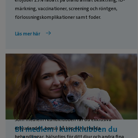
märkning, vaccinationer, screening och röntgen,
förlossningskomplikationer samt foder.
Läs mer här
Som medlem i kundklubben får du exklusiva
Bli medlem i kundklubben du
erbjudanden, bonus på köp och utvalda
behandlingar, hälsotips för ditt djur och andra fina