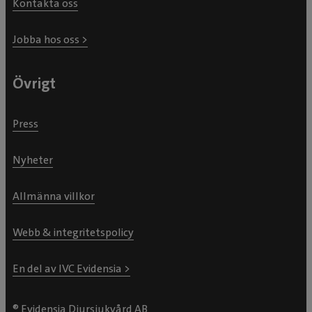
Kontakta oss
Jobba hos oss >
Övrigt
Press
Nyheter
Allmänna villkor
Webb & integritetspolicy
En del av IVC Evidensia >
® Evidensia Djursjukvård AB