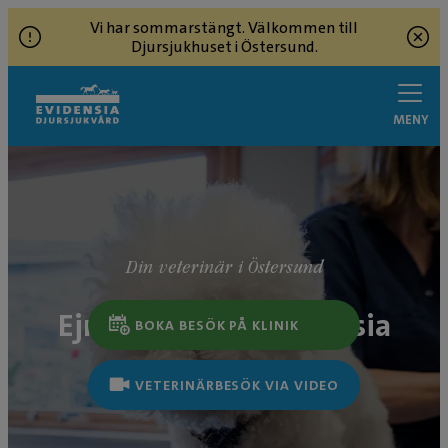
Vi har sommarstängt. Välkommen till
Djursjukhuset i Östersund.
MENY
Din veterinär i Östersund
Ejra Djurklinik Evidensia
BOKA BESÖK PÅ KLINIK
VETERINÄRBESÖK VIA VIDEO