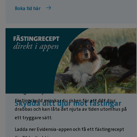
Boka tid här
Fästingbett kan sprida sjukdomar, och därför är det
viktigt att skydda din hund eller katt. Med rätt
fästingskydd minskar du risken för att ditt djur
Skydda ditt djur mot fästingar
drabbas och kan låta det njuta av tiden utomhus på
ett tryggare sätt.
Ladda ner Evidensia-appen och få ett fästingrecept