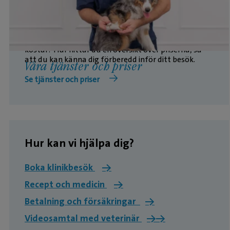
Vill du veta vad våra vanligaste behandlingar
kostar? Här hittar du en översikt över priserna, så
att du kan känna dig förberedd inför ditt besök.
Våra tjänster och priser
Se tjänster och priser
Hur kan vi hjälpa dig?
Boka klinikbesök
→
Recept och medicin
→
Betalning och försäkringar
→
Videosamtal med veterinär
→
→