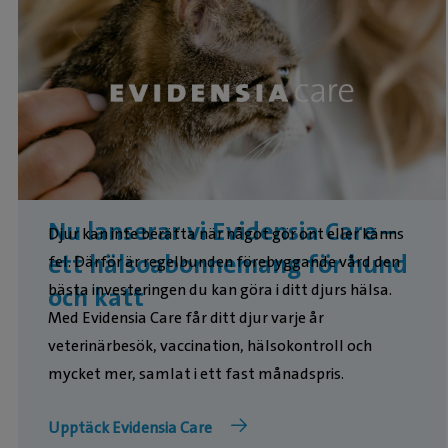
Nu lanserar vi Evidensia Care –
Djur kan inte berätta när något gör ont eller känns
ett hälsoabonnemang för hund
fel. Därför är regelbunden förebyggande vård den
bästa investeringen du kan göra i ditt djurs hälsa.
och katt
Med Evidensia Care får ditt djur varje år
veterinärbesök, vaccination, hälsokontroll och
mycket mer, samlat i ett fast månadspris.
Upptäck Evidensia Care