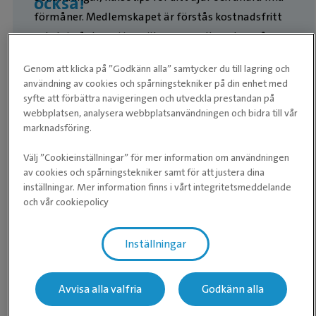
också!
förmåner. Medlemskapet är förstås kostnadsfritt
och det går bra att ansöka om medlemskap på
kliniken eller
här på hemsidan
.
Genom att klicka på ”Godkänn alla” samtycker du till lagring och
användning av cookies och spårningstekniker på din enhet med
Läs mer om kundklubben här
syfte att förbättra navigeringen och utveckla prestandan på
webbplatsen, analysera webbplatsanvändningen och bidra till vår
marknadsföring.
Välj ”Cookieinställningar” för mer information om användningen
av cookies och spårningstekniker samt för att justera dina
inställningar. Mer information finns i vårt integritetsmeddelande
och vår cookiepolicy
Inställningar
Med Evidensia-appen bokar du smidigt både
Avvisa alla valfria
Godkänn alla
veterinärbesök på klinik och ett videosamtal med en
Evidensia-appen - Boka
av våra veterinärer i mobilen eller surfplattan. Du