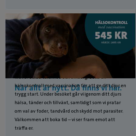
Att ha en valp eller kattunge är fantastiskt – men
kräver också tålamod och omsorg. Boka en
hälsokontroll med vaccination för att ge ditt djur en
När allt är nytt. Då finns vi här.
trygg start. Under besöket går vi igenom ditt djurs
hälsa, tänder och tillväxt, samtidigt som vi pratar
om val av foder, tandvård och skydd mot parasiter.
Välkommen att boka tid – vi ser fram emot att
träffa er.