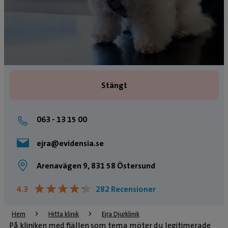
Stängt
063 - 13 15 00
ejra@evidensia.se
Arenavägen 9, 831 58 Östersund
★
★
★
★
★
★
★
★
★
★
4.3
282 Recensioner
Hem
Hitta klinik
Ejra Djurklinik
På kliniken med fjällen som tema möter du legitimerade