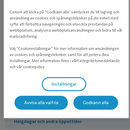
Genom att klicka på ”Godkänn alla” samtycker du till lagring och
Kan jag alltid räkna med direktreglering?
användning av cookies och spårningstekniker på din enhet med
syfte att förbättra navigeringen och utveckla prestandan på
webbplatsen, analysera webbplatsanvändningen och bidra till vår
Hur vet jag vad min djurförsäkring täcker –
marknadsföring.
och vad den inte täcker?
Välj ”Cookieinställningar” för mer information om användningen
Hur vet jag vad min självrisk är?
av cookies och spårningstekniker samt för att justera dina
inställningar. Mer information finns i vårt integritetsmeddelande
och vår cookiepolicy
Kan jag få en kostnadsuppskattning innan
behandling?
Inställningar
Samarbetar ni med mitt försäkringsbolag?
Avvisa alla valfria
Godkänn alla
Våra öppettider
Helgdagar och andra öppettider