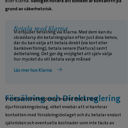
eller Klarna.
Vänligen notera att kliniken är kontantfri på
grund av säkerhetsrisk.
Betala med Klarna
Vi erbjuder betalning via Klarna. Med dem kan du
skräddarsy din betalningsplan efter just dina behov,
där du kan välja att betala direkt (via kort eller
banköverföring), betala senare (faktura) samt
delbetalning. Det ger dig möjlighet att själv välja
hur mycket du vill betala varje månad
Läs mer hos Klarna
Försäkring och Direktreglering
Vi erbjuder direktreglering med de flesta stora
djurförsäkringsbolag, vilket innebär att vi hanterar
kontakten med försäkringsbolaget och du betalar endast
självrisken och eventuella kostnader som inte täcks av