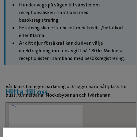
Hundar vägs på vågen till vänster om
receptionsdisken i samband med
besöksregistrering.
Betalning sker efter besök med kredit-/betalkort
eller Klarna.
Är ditt djur försäkrat kan du även välja
direktreglering mot en avgift på 180 kr. Meddela
receptionisten i samband med besöksregistrering.
Vår klinik har egen parkering och ligger nära hållplats för
Hitta till oss
buss, tunnelbana, Nockebybanan och tvärbanan.