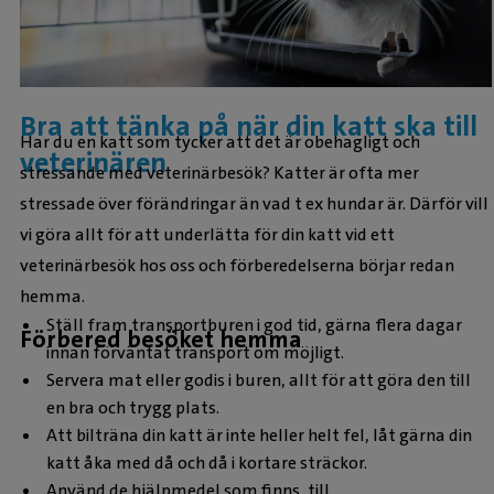
Bra att tänka på när din katt ska till
Har du en katt som tycker att det är obehagligt och
veterinären
stressande med veterinärbesök? Katter är ofta mer
stressade över förändringar än vad t ex hundar är. Därför vill
vi göra allt för att underlätta för din katt vid ett
veterinärbesök hos oss och förberedelserna börjar redan
hemma.
Ställ fram transportburen i god tid, gärna flera dagar
Förbered besöket hemma
innan förväntat transport om möjligt.
Servera mat eller godis i buren, allt för att göra den till
en bra och trygg plats.
Att bilträna din katt är inte heller helt fel, låt gärna din
katt åka med då och då i kortare sträckor.
Använd de hjälpmedel som finns, till