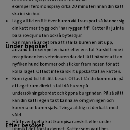
exempel feromonspray cirka 20 minuter innan din katt
ska in i sin bur.
Lägg alltid en filt över buren vid transport så känner sig
din katt mer trygg och "har ryggen fri". Katter är ju inte
bara rovdjur utan också bytesdjur.
Kan man så är det bra att ställa buren en bit upp,
Under besöket
använd till exempel en bänk eller en stol. Särskilt inne i
receptionen hos veterinären där det lätt händer att en
nyfiken hund kommer och sticker fram nosen för att
kolla läget. Oftast inte särskilt uppskattat av katten.
Kom i god tid till ditt besök. Oftast får du komma in på
ett eget rum direkt, ställ då buren på
undersökningsbordet och öppna burgrinden. På så sätt
kan din katt i egen takt känna av omgivningen och
komma ur buren själv. Tvinga aldrig ut din katt med
våld.
Håll eventuella kattkompisar avskilt eller under
Efter besöket
uppsikt det första dygnet. Katter som varit hos