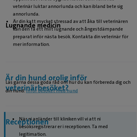
veterinär luktar annorlunda och kan ibland bete sig
annorlunda.
Är din katt mycket stressad av att åka till veterinären
Lugnande medicin
kan den få ett milt lugnande och ångestdämpande
preparat inför nästa besök. Kontakta din veterinär för
mer information.
Är din hund orolig inför
Läs gärna dessa goda råd om hur du kan förbereda dig och
veterinärbesöket?
din hund.
Inför besöket med hund
När ni anländer till kliniken vill vi att ni
Receptionen
besöksregistrerar er i receptionen. Ta med
legitimation.