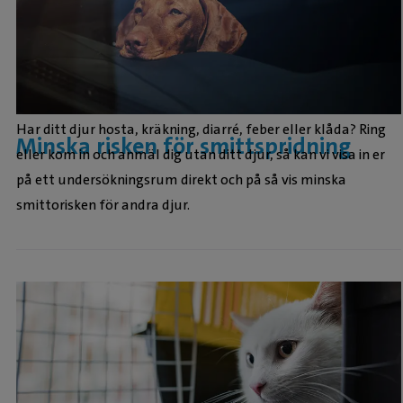
Har ditt djur hosta, kräkning, diarré, feber eller klåda? Ring
Minska risken för smittspridning
eller kom in och anmäl dig utan ditt djur, så kan vi visa in er
på ett undersökningsrum direkt och på så vis minska
smittorisken för andra djur.