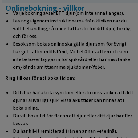
Onlinebokning - villkor
Varje bokning avser ETT djur (om inte annat anges).
Läs noga igenom instruktionerna från kliniken när du
valt behandling, så underlättar du för ditt djur, för dig
och för oss.
Besök som bokas online ska gälla djur som för övrigt
har gott allmäntillstånd, får behålla vatten och som
inte behöver läggas in för sjukvård eller har misstanke
om/kända smittsamma sjukdomar/feber.
Ring till oss för att boka tid om:
Ditt djur har akuta symtom eller du misstänker att ditt
djur är allvarligt sjuk. Vissa akuttider kan finnas att
boka online.
Du vill boka tid för fler än ett djur eller ditt djur har fler
besvär.
Du har blivit remitterad från en annan veterinär.