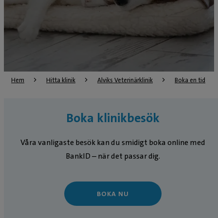
Hem
Hitta klinik
Alviks Veterinärklinik
Boka en tid
Boka klinikbesök
Våra vanligaste besök kan du smidigt boka online med
BankID – när det passar dig.
BOKA NU