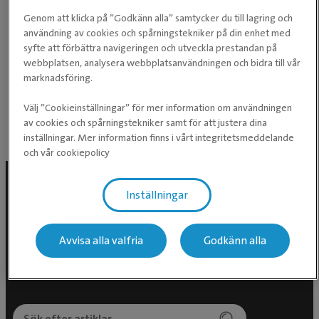
Torsdag
08:00 ­- 17:00
Genom att klicka på ”Godkänn alla” samtycker du till lagring och
användning av cookies och spårningstekniker på din enhet med
Fredag
08:00 ­- 17:00
syfte att förbättra navigeringen och utveckla prestandan på
webbplatsen, analysera webbplatsanvändningen och bidra till vår
Lördag
Stängt
marknadsföring.
Söndag
Stängt
Välj ”Cookieinställningar” för mer information om användningen
av cookies och spårningstekniker samt för att justera dina
inställningar. Mer information finns i vårt integritetsmeddelande
Facebook inlägg
och vår cookiepolicy
Inställningar
Följ oss i sociala medier
Avvisa alla valfria
Godkänn alla