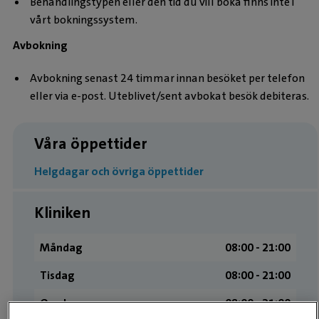
Behandlingstypen eller den tid du vill boka finns inte i
vårt bokningssystem.
Avbokning
Avbokning senast 24 timmar innan besöket per telefon
eller via e-post. Uteblivet/sent avbokat besök debiteras.
Våra öppettider
Helgdagar och övriga öppettider
Kliniken
Måndag
08:00 ­- 21:00
Tisdag
08:00 ­- 21:00
Onsdag
08:00 ­- 21:00