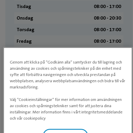
Tisdag
08:00 ­- 17:00
Onsdag
08:00 ­- 20:30
Torsdag
08:00 ­- 17:00
Fredag
08:00 ­- 17:00
Lördag
Stängt
Genom att klicka på ”Godkänn alla” samtycker du till lagring och
Söndag
Stängt
användning av cookies och spårningstekniker på din enhet med
syfte att förbättra navigeringen och utveckla prestandan på
webbplatsen, analysera webbplatsanvändningen och bidra till vår
Medarbetare
marknadsföring.
Välj ”Cookieinställningar” för mer information om användningen
av cookies och spårningstekniker samt för att justera dina
inställningar. Mer information finns i vårt integritetsmeddelande
och vår cookiepolicy