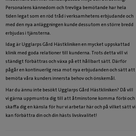
Personalens kännedom och trevliga bemötande har hela
tiden legat som en röd tråd i verksamhetens erbjudande och
med den nya anläggningen kunde dessutom en större bredd
erbjudas i tjänsterna.
Idag är Ugglarps Gård Hästkliniken en mycket uppskattad
klinik med goda relationer till kunderna. Trots detta vill vi
ständigt förbättras och växa på ett hållbart sätt. Därför
pågår en kontinuerlig resa mot nya erbjudanden och sätt att
bemöta våra kunders innersta behov och önskemål.
Har du ännu inte besökt Ugglarps Gård Hästkliniken? Då vill
vi gärna uppmuntra dig till att åtminstone komma förbi och
skaffa dig en känsla för hur vi arbetar här och på vilket sätt vi
kan förbättra din och din hästs livskvalitet!