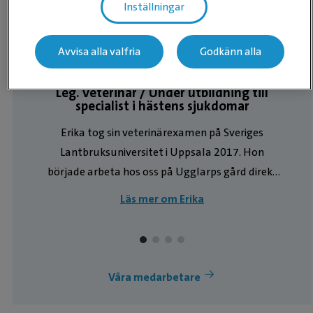
Inställningar
KLINIKCHEF
Avvisa alla valfria
Godkänn alla
Erika Olefalk
Leg. Veterinär / Under utbildning till
specialist i hästens sjukdomar
Erika tog sin veterinärexamen på Sveriges
Lantbruksuniversitet i Uppsala 2017. Hon
började arbeta hos oss på Ugglarps gård direkt
efter sin examen. Hon har påbörjat utbildning
Läs mer om Erika
inom ISELP (International Society of Equine
Locomotor Pathology), vilken är en organisation
som vidareutbildar veterinärer inom sjukdomar
i alla delar av hästens rörelseapparat. De
Våra medarbetare
områden Erika tycker extra mycket om att
arbeta med är ortopedi, kirurgi, odontologi,