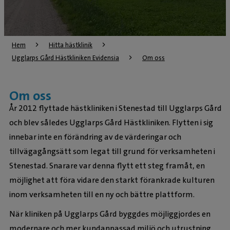
Hem
Hitta hästklinik
Ugglarps Gård Hästkliniken Evidensia
Om oss
Om oss
År 2012 flyttade hästkliniken i Stenestad till Ugglarps Gård
och blev således Ugglarps Gård Hästkliniken. Flytten i sig
innebar inte en förändring av de värderingar och
tillvägagångsätt som legat till grund för verksamheten i
Stenestad. Snarare var denna flytt ett steg framåt, en
möjlighet att föra vidare den starkt förankrade kulturen
inom verksamheten till en ny och bättre plattform.
När kliniken på Ugglarps Gård byggdes möjliggjordes en
modernare och mer kundanpassad miljö och utrustning.