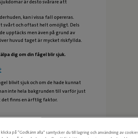
jukdomar är desto svårare att
erhuden, kan i vissa fall opereras.
 svårt och oftast helt omöjligt. Dels
n de upptäcks men även på grund av
 över huvud taget är mycket riskfyllda.
lpa dig om din fågel blir sjuk.
t
el blivit sjuk och om de hade kunnat
n inte hela bakgrunden till varför just
et finns en ärftlig faktor.
nsiva och okontrollerade uppfödningen.
de attraktiva nya färgerna. Denna gen
klicka på ”Godkänn alla” samtycker du till lagring och användning av cookie
rt sett inga undulater kan ”friförklaras”.