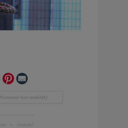
mar
Undulat