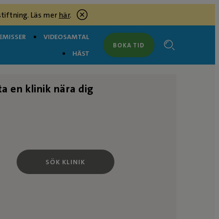
tiftning. Läs mer
här
.
EMISSER
VIDEOSAMTAL
BOKA TID
HÄST
ta en klinik nära dig
SÖK KLINIK