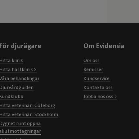
För djurägare
Om Evidensia
Hitta klinik
Om oss
Hitta hästklinik >
Remisser
Våra behandlingar
Kundservice
Djurvårdguiden
Kontakta oss
Kundklubb
Jobba hos oss >
Hitta veterinär i Göteborg
Hitta veterinär i Stockholm
Dygnet runt öppna
akutmottagningar