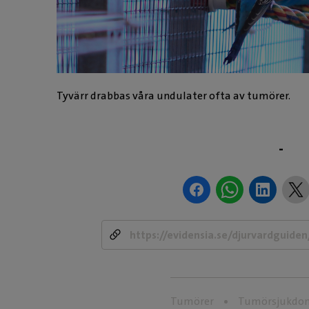
Tyvärr drabbas våra undulater ofta av tumörer.
-
Tumörer
Tumörsjukdo