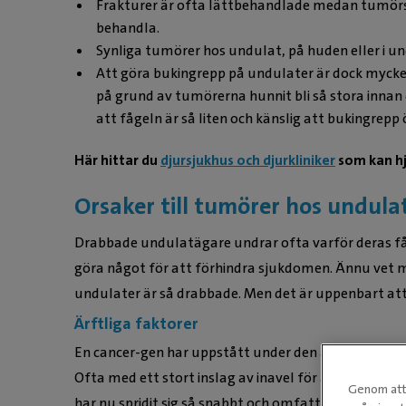
Frakturer är ofta lättbehandlade medan tumörs
behandla.
Synliga tumörer hos undulat, på huden eller i und
Att göra bukingrepp på undulater är dock mycket
på grund av tumörerna hunnit bli så stora inna
att fågeln är så liten och känslig att bukingrepp
Här hittar du
djursjukhus och djurkliniker
som kan hjä
Orsaker till tumörer hos undula
Drabbade undulatägare undrar ofta varför deras fåg
göra något för att förhindra sjukdomen. Ännu vet ma
undulater är så drabbade. Men det är uppenbart att d
Ärftliga faktorer
En cancer-gen har uppstått under den allt för inte
Ofta med ett stort inslag av inavel för att få fram 
Genom att 
har nu spridit sig så snabbt och omfattande att i sto