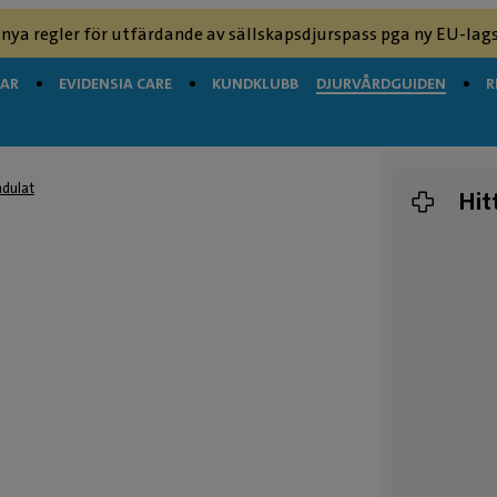
 nya regler för utfärdande av sällskapsdjurspass pga ny EU-lags
GAR
EVIDENSIA CARE
KUNDKLUBB
DJURVÅRDGUIDEN
R
dulat
Hit