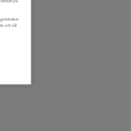
estandan på
ngstekniker
nde och vår