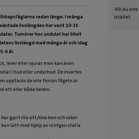
Vill du int
ällskapsfåglarna sedan länge. I många
istället.
rväntade livslängden har varit 10-15
later. Tumörer hos undulat har blivit
latens livslängd med många år och idag
5-6 år.
k, lever eller njurar men kan även
lar i hud eller underhud. De invärtes
en upptäcks de inte förrän fågeln är
ed ett eller båda benen.
r gjort illa sitt/sina ben och söker
kan lätt med hjälp av röntgen ställa