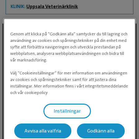
KLINIK:
Uppsala Veterinärklinik
Genom att klicka på ”Godkänn alla” samtycker du till lagring och
användning av cookies och spårningstekniker på din enhet med
Följ oss i sociala medier
syfte att förbättra navigeringen och utveckla prestandan på
webbplatsen, analysera webbplatsanvändningen och bidra till
vår marknadsföring.
Välj ”Cookieinställningar” för mer information om användningen
av cookies och spårningstekniker samt för att justera dina
inställningar. Mer information finns i vårt integritetsmeddelande
och vår cookiepolicy
Inställningar
Evidensia Djursjukvård AB
Östhammarsgatan 74
115 28 Stockholm
Avvisa alla valfria
Godkänn alla