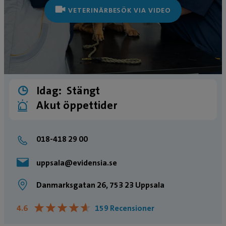
VETERINÄRBESÖK VIA VIDEO
Idag:
Stängt
Akut öppettider
018-418 29 00
uppsala@evidensia.se
Danmarksgatan 26, 753 23 Uppsala
★
★
★
★
★
★
★
★
★
★
4.6
159 Recensioner