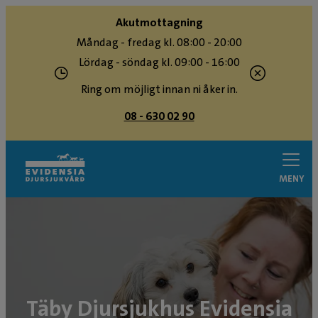
Akutmottagning
Måndag - fredag kl. 08:00 - 20:00
Lördag - söndag kl. 09:00 - 16:00
Ring om möjligt innan ni åker in.
08 - 630 02 90
MENY
Täby Djursjukhus Evidensia