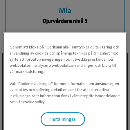
Mia
Djurvårdare nivå 3
KLINIK:
Täby Djursjukhus
Genom att klicka på ”Godkänn alla” samtycker du till lagring och
användning av cookies och spårningstekniker på din enhet med
syfte att förbättra navigeringen och utveckla prestandan på
webbplatsen, analysera webbplatsanvändningen och bidra till
vår marknadsföring.
Följ oss i sociala medier
Välj ”Cookieinställningar” för mer information om användningen
av cookies och spårningstekniker samt för att justera dina
inställningar. Mer information finns i vårt integritetsmeddelande
och vår cookiepolicy
Inställningar