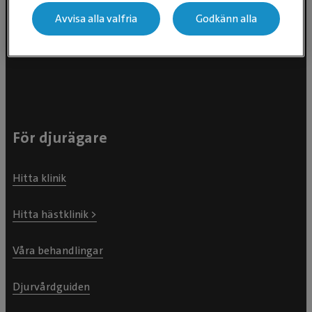
Evidensia Djursjukvård AB
Avvisa alla valfria
Godkänn alla
Östhammarsgatan 74
115 28 Stockholm
För djurägare
Hitta klinik
Hitta hästklinik >
Våra behandlingar
Djurvårdguiden