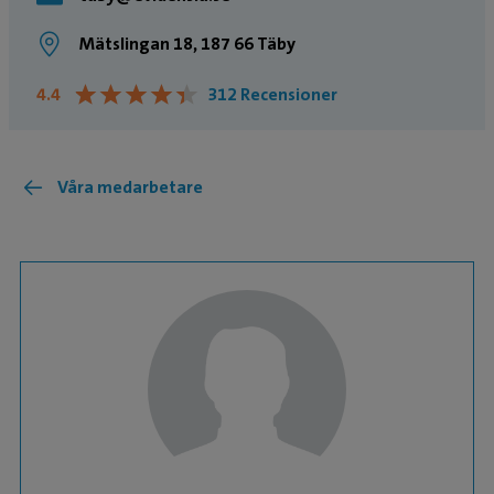
Mätslingan 18, 187 66 Täby
★
★
★
★
★
★
★
★
★
★
4.4
312 Recensioner
Våra medarbetare