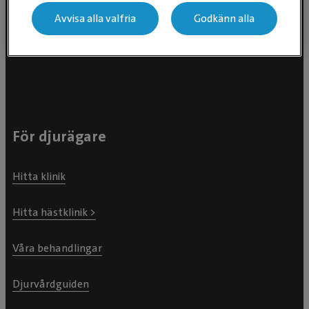
Evidensia Djursjukvård AB
Avvisa alla valfria
Godkänn alla
Östhammarsgatan 74
115 28 Stockholm
För djurägare
Hitta klinik
Hitta hästklinik >
Våra behandlingar
Djurvårdguiden