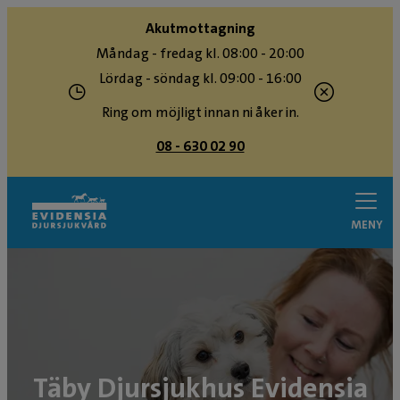
Akutmottagning
Måndag - fredag kl. 08:00 - 20:00
Lördag - söndag kl. 09:00 - 16:00
Ring om möjligt innan ni åker in.
08 - 630 02 90
MENY
Täby Djursjukhus Evidensia