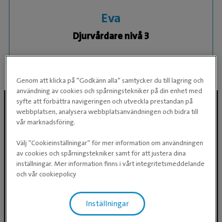
Eva
Djurvårdare nivå 3
KLINIK:
Täby Djursjukhus
Genom att klicka på ”Godkänn alla” samtycker du till lagring och
användning av cookies och spårningstekniker på din enhet med
syfte att förbättra navigeringen och utveckla prestandan på
webbplatsen, analysera webbplatsanvändningen och bidra till
vår marknadsföring.
Följ oss i sociala medier
Välj ”Cookieinställningar” för mer information om användningen
av cookies och spårningstekniker samt för att justera dina
inställningar. Mer information finns i vårt integritetsmeddelande
och vår cookiepolicy
Inställningar