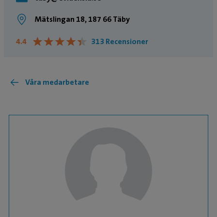
Mätslingan 18, 187 66 Täby
★
★
★
★
★
★
★
★
★
★
4.4
313 Recensioner
Våra medarbetare