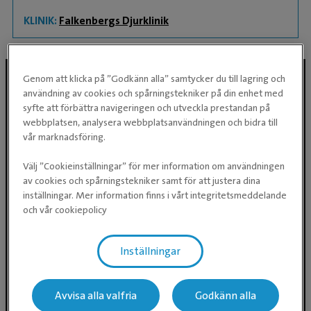
KLINIK:
Falkenbergs Djurklinik
Genom att klicka på ”Godkänn alla” samtycker du till lagring och
användning av cookies och spårningstekniker på din enhet med
Följ oss i sociala medier
syfte att förbättra navigeringen och utveckla prestandan på
webbplatsen, analysera webbplatsanvändningen och bidra till
vår marknadsföring.
Välj ”Cookieinställningar” för mer information om användningen
av cookies och spårningstekniker samt för att justera dina
inställningar. Mer information finns i vårt integritetsmeddelande
och vår cookiepolicy
Inställningar
Evidensia Djursjukvård AB
Östhammarsgatan 74
115 28 Stockholm
Avvisa alla valfria
Godkänn alla