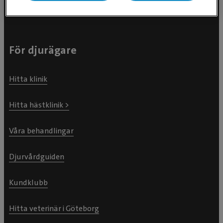
För djurägare
Hitta klinik
Hitta hästklinik >
Våra behandlingar
Djurvårdguiden
Kundklubb
Hitta veterinär i Göteborg