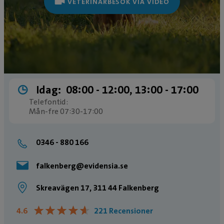
VETERINÄRBESÖK VIA VIDEO
Idag:
08:00 ­- 12:00, 13:00 ­- 17:00
Telefontid:
Mån-fre 07:30-17:00
0346 - 880 166
falkenberg@evidensia.se
Skreavägen 17, 311 44 Falkenberg
★
★
★
★
★
★
★
★
★
★
4.6
221 Recensioner